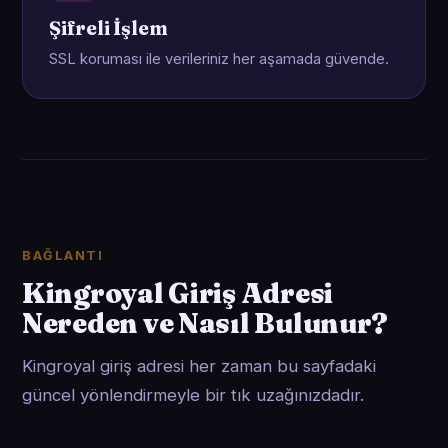
Şifreli İşlem
SSL koruması ile verileriniz her aşamada güvende.
BAĞLANTI
Kingroyal Giriş Adresi
Nereden ve Nasıl Bulunur?
Kingroyal giriş adresi her zaman bu sayfadaki
güncel yönlendirmeyle bir tık uzağınızdadır.