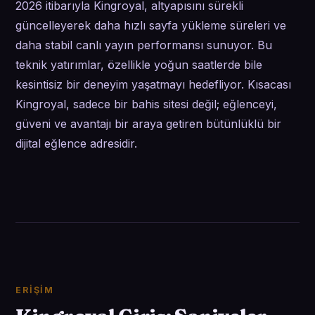
2026 itibarıyla Kingroyal, altyapısını sürekli
güncelleyerek daha hızlı sayfa yükleme süreleri ve
daha stabil canlı yayın performansı sunuyor. Bu
teknik yatırımlar, özellikle yoğun saatlerde bile
kesintisiz bir deneyim yaşatmayı hedefliyor. Kısacası
Kingroyal, sadece bir bahis sitesi değil; eğlenceyi,
güveni ve avantajı bir araya getiren bütünlüklü bir
dijital eğlence adresidir.
ERIŞIM