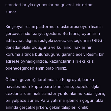
standartlarıyla oyuncularına güvenli bir ortam
sunar.
Kingroyal resmi platformu, uluslararası oyun lisansı
çerçevesinde faaliyet gösterir. Bu lisans, oyunların
adil oynatıldığını, rastgele sonuç üreteçlerinin (RNG)
denetlenebilir olduğunu ve kullanıcı haklarının
koruma altında bulunduğunu garanti eder. Resmî bir
adreste oynadığınızda, kazançlarınızın eksiksiz
ödeneceğinden emin olabilirsiniz.
Ödeme güvenliği tarafında ise Kingroyal, banka
havalesinden kripto para birimlerine, popüler dijital
cüzdanlardan hızlı transfer yöntemlerine kadar geniş
bir yelpaze sunar. Para yatırma işlemleri çoğunlukla
anında gerçekleşirken, çekim talepleri kimlik