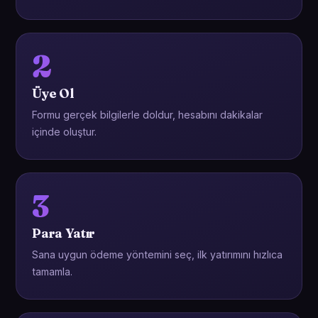
2
Üye Ol
Formu gerçek bilgilerle doldur, hesabını dakikalar
içinde oluştur.
3
Para Yatır
Sana uygun ödeme yöntemini seç, ilk yatırımını hızlıca
tamamla.