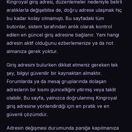
Kingroyal giriş adresi, düzenlemeler nedeniyle belirli
aralıklarla değişebilse de, doğru adrese ulaşmak hiç
bu kadar kolay olmamıştı. Bu sayfadaki tüm
butonlar, sistem tarafından anlık olarak kontrol
edilen en güncel giriş adresine bağlanır. Yani hangi
adresin aktif olduğunu ezberlemenize ya da not
almanıza gerek yoktur.
Giriş adresini bulurken dikkat etmeniz gereken tek
şey, bilgiyi güvenilir bir kaynaktan almaktır.
Forumlarda ya da mesaj gruplarında dolaşan
adreslerin bir kısmı güncelliğini yitirmiş veya taklit
olabilir. Bu sayfa, yalnızca doğrulanmış Kingroyal
giriş adresine yönlendirdiği için en pratik ve en
güvenli çözümdür.
Adresin değişmesi durumunda paniğe kapılmanıza