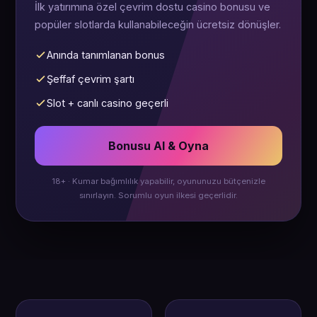
İlk yatırımına özel çevrim dostu casino bonusu ve
popüler slotlarda kullanabileceğin ücretsiz dönüşler.
Anında tanımlanan bonus
Şeffaf çevrim şartı
Slot + canlı casino geçerli
Bonusu Al & Oyna
18+ · Kumar bağımlılık yapabilir, oyununuzu bütçenizle
sınırlayın. Sorumlu oyun ilkesi geçerlidir.