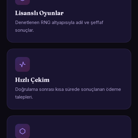
Lisanslı Oyunlar
Denetlenen RNG altyapısıyla adil ve şeffaf
sonuçlar.
Hızlı Çekim
Doğrulama sonrası kısa sürede sonuçlanan ödeme
talepleri.