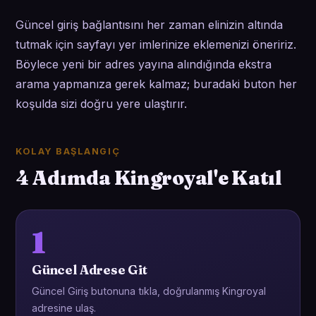
Güncel giriş bağlantısını her zaman elinizin altında
tutmak için sayfayı yer imlerinize eklemenizi öneririz.
Böylece yeni bir adres yayına alındığında ekstra
arama yapmanıza gerek kalmaz; buradaki buton her
koşulda sizi doğru yere ulaştırır.
KOLAY BAŞLANGIÇ
4 Adımda Kingroyal'e Katıl
1
Güncel Adrese Git
Güncel Giriş butonuna tıkla, doğrulanmış Kingroyal
adresine ulaş.