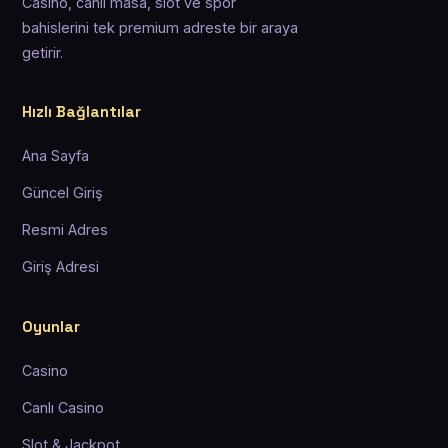
Casino, canlı masa, slot ve spor
bahislerini tek premium adreste bir araya
getirir.
Hızlı Bağlantılar
Ana Sayfa
Güncel Giriş
Resmi Adres
Giriş Adresi
Oyunlar
Casino
Canlı Casino
Slot & Jackpot