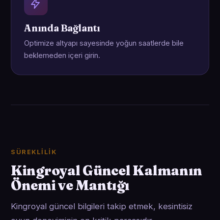
Anında Bağlantı
Optimize altyapı sayesinde yoğun saatlerde bile
beklemeden içeri girin.
SÜREKLILIK
Kingroyal Güncel Kalmanın
Önemi ve Mantığı
Kingroyal güncel bilgileri takip etmek, kesintisiz