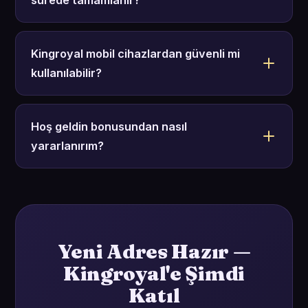
sürede tamamlanır?
Kingroyal mobil cihazlardan güvenli mi
kullanılabilir?
Hoş geldin bonusundan nasıl
yararlanırım?
Yeni Adres Hazır —
Kingroyal'e Şimdi
Katıl