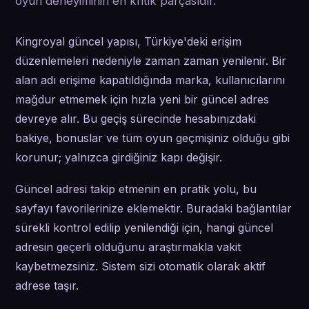
oyun deneyiminin en kritik parçasıdır.
Kingroyal güncel yapısı, Türkiye'deki erişim
düzenlemeleri nedeniyle zaman zaman yenilenir. Bir
alan adı erişime kapatıldığında marka, kullanıcılarını
mağdur etmemek için hızla yeni bir güncel adres
devreye alır. Bu geçiş sürecinde hesabınızdaki
bakiye, bonuslar ve tüm oyun geçmişiniz olduğu gibi
korunur; yalnızca girdiğiniz kapı değişir.
Güncel adresi takip etmenin en pratik yolu, bu
sayfayı favorilerinize eklemektir. Buradaki bağlantılar
sürekli kontrol edilip yenilendiği için, hangi güncel
adresin geçerli olduğunu araştırmakla vakit
kaybetmezsiniz. Sistem sizi otomatik olarak aktif
adrese taşır.