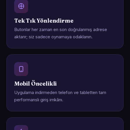
Tek Tık Yönlendirme
Butonlar her zaman en son doğrulanmış adrese
aktarır; siz sadece oynamaya odaklanın.
Mobil Öncelikli
Uygulama indirmeden telefon ve tabletten tam
performanslı giriş imkânı.