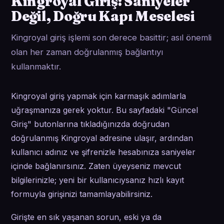
Kingroyal Giriş: Saniyeler
Değil, Doğru Kapı Meselesi
Kingroyal giriş işlemi son derece basittir; asıl önemli
olan her zaman doğrulanmış bağlantıyı
kullanmaktır.
Kingroyal giriş yapmak için karmaşık adımlarla
uğraşmanıza gerek yoktur. Bu sayfadaki "Güncel
Giriş" butonlarına tıkladığınızda doğrudan
doğrulanmış Kingroyal adresine ulaşır, ardından
kullanıcı adınız ve şifrenizle hesabınıza saniyeler
içinde bağlanırsınız. Zaten üyeyseniz mevcut
bilgilerinizle; yeni bir kullanıcıysanız hızlı kayıt
formuyla girişinizi tamamlayabilirsiniz.
Girişte en sık yaşanan sorun, eski ya da