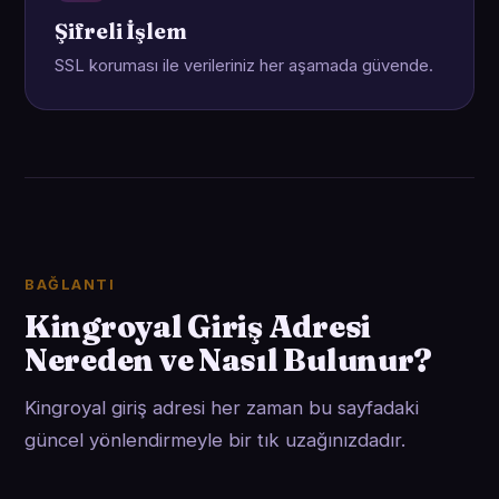
Şifreli İşlem
SSL koruması ile verileriniz her aşamada güvende.
BAĞLANTI
Kingroyal Giriş Adresi
Nereden ve Nasıl Bulunur?
Kingroyal giriş adresi her zaman bu sayfadaki
güncel yönlendirmeyle bir tık uzağınızdadır.