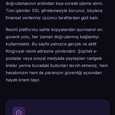
doğrulamasının ardından kısa sürede işleme alınır.
Tüm işlemler SSL şifrelemesiyle korunur, böylece
finansal verileriniz üçüncü taraflardan gizli kalır.
Resmî platformu sahte kopyalardan ayırmanın en
güvenli yolu, her zaman doğrulanmış bağlantıyı
kullanmaktır. Bu sayfa yalnızca gerçek ve aktif
Kingroyal resmi adresine yönlendirir. Şüpheli e-
postalar veya sosyal medyada paylaşılan rastgele
linkler yerine buradaki butonları tercih etmeniz, hem
hesabınızın hem de paranızın güvenliği açısından
hayati önem taşır.