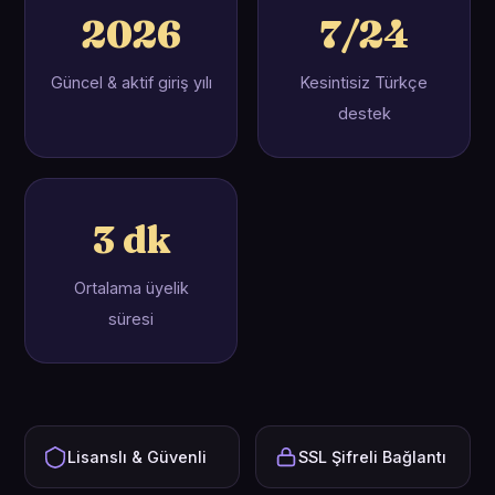
2026
7/24
Güncel & aktif giriş yılı
Kesintisiz Türkçe
destek
3 dk
Ortalama üyelik
süresi
Lisanslı & Güvenli
SSL Şifreli Bağlantı