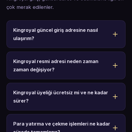
çok merak edilenler.
Kingroyal güncel giriş adresine nasıl
ulaşırım?
Kingroyal resmi adresi neden zaman
zaman değişiyor?
Kingroyal üyeliği ücretsiz mi ve ne kadar
sürer?
Para yatırma ve çekme işlemleri ne kadar