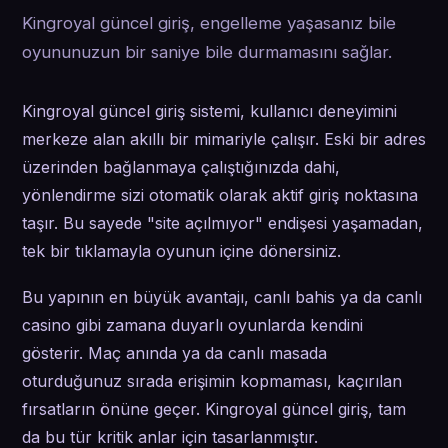
Kingroyal güncel giriş, engelleme yaşasanız bile
oyununuzun bir saniye bile durmamasını sağlar.
Kingroyal güncel giriş sistemi, kullanıcı deneyimini
merkeze alan akıllı bir mimariyle çalışır. Eski bir adres
üzerinden bağlanmaya çalıştığınızda dahi,
yönlendirme sizi otomatik olarak aktif giriş noktasına
taşır. Bu sayede "site açılmıyor" endişesi yaşamadan,
tek bir tıklamayla oyunun içine dönersiniz.
Bu yapının en büyük avantajı, canlı bahis ya da canlı
casino gibi zamana duyarlı oyunlarda kendini
gösterir. Maç anında ya da canlı masada
oturduğunuz sırada erişimin kopmaması, kaçırılan
fırsatların önüne geçer. Kingroyal güncel giriş, tam
da bu tür kritik anlar için tasarlanmıştır.