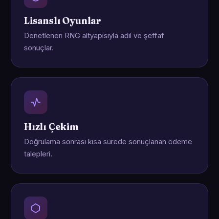
Lisanslı Oyunlar
Denetlenen RNG altyapısıyla adil ve şeffaf
sonuçlar.
Hızlı Çekim
Doğrulama sonrası kısa sürede sonuçlanan ödeme
talepleri.