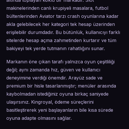
altında toplayan köklü bir markadır. Slot
makinelerinden canlı krupiyeli masalara, futbol
bültenlerinden Aviator tarzı crash oyunlarına kadar
akla gelebilecek her kategori tek hesap üzerinden
erişilebilir durumdadır. Bu bütünlük, kullanıcıyı farklı
sitelerde hesap açma zahmetinden kurtarır ve tüm
bakiyeyi tek yerde tutmanın rahatlığını sunar.
Markanın öne çıkan tarafı yalnızca oyun çeşitliliği
değil; aynı zamanda hız, güven ve kullanıcı
deneyimine verdiği önemdir. Arayüz sade ve
premium bir hisle tasarlanmıştır; menüler arasında
kaybolmadan istediğiniz oyuna birkaç saniyede
ulaşırsınız. Kingroyal, ödeme süreçlerini
basitleştirerek yeni başlayanların bile kısa sürede
oyuna adapte olmasını sağlar.