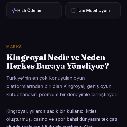
Hızlı Ödeme
Tam Mobil Uyum
MARKA
Kingroyal Nedir ve Neden
Herkes Buraya Yöneliyor?
Türkiye'nin en çok konuşulan oyun
platformlarından biri olan Kingroyal, geniş oyun
kütüphanesini premium bir deneyimle birleştiriyor.
Kingroyal, yıllardır sadık bir kullanıcı kitlesi
oluşturmuş, casino ve spor bahsi dünyasını tek çatı