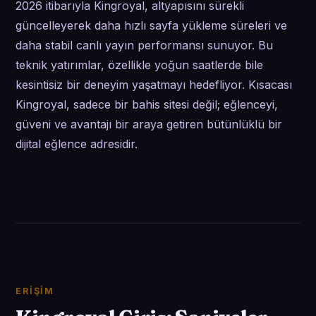
2026 itibarıyla Kingroyal, altyapısını sürekli
güncelleyerek daha hızlı sayfa yükleme süreleri ve
daha stabil canlı yayın performansı sunuyor. Bu
teknik yatırımlar, özellikle yoğun saatlerde bile
kesintisiz bir deneyim yaşatmayı hedefliyor. Kısacası
Kingroyal, sadece bir bahis sitesi değil; eğlenceyi,
güveni ve avantajı bir araya getiren bütünlüklü bir
dijital eğlence adresidir.
ERIŞIM