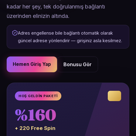
kadar her şey, tek doğrulanmış bağlantı
üzerinden elinizin altında.
Adres engellense bile bağlantı otomatik olarak
güncel adrese yönlendirir — girişiniz asla kesilmez.
Hemen Giriş Yap
Bonusu Gör
HOŞ GELDİN PAKETİ
%160
+ 220 Free Spin