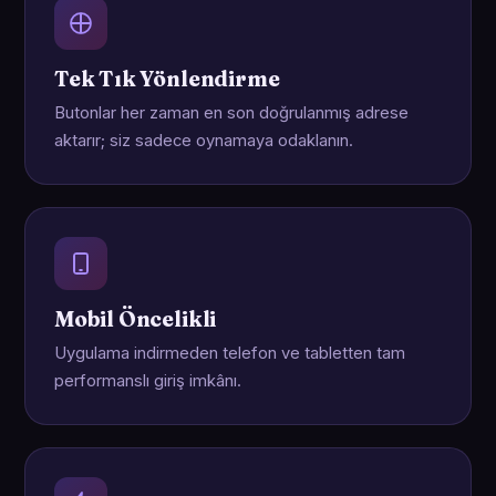
Tek Tık Yönlendirme
Butonlar her zaman en son doğrulanmış adrese
aktarır; siz sadece oynamaya odaklanın.
Mobil Öncelikli
Uygulama indirmeden telefon ve tabletten tam
performanslı giriş imkânı.