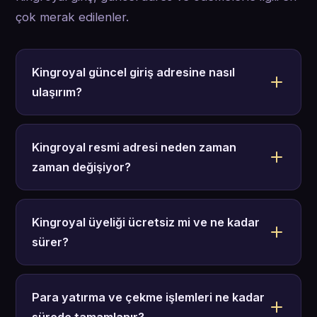
çok merak edilenler.
Kingroyal güncel giriş adresine nasıl
ulaşırım?
Kingroyal resmi adresi neden zaman
zaman değişiyor?
Kingroyal üyeliği ücretsiz mi ve ne kadar
sürer?
Para yatırma ve çekme işlemleri ne kadar