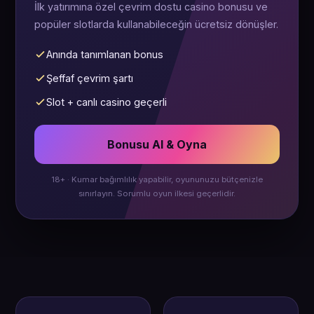
İlk yatırımına özel çevrim dostu casino bonusu ve
popüler slotlarda kullanabileceğin ücretsiz dönüşler.
Anında tanımlanan bonus
Şeffaf çevrim şartı
Slot + canlı casino geçerli
Bonusu Al & Oyna
18+ · Kumar bağımlılık yapabilir, oyununuzu bütçenizle
sınırlayın. Sorumlu oyun ilkesi geçerlidir.