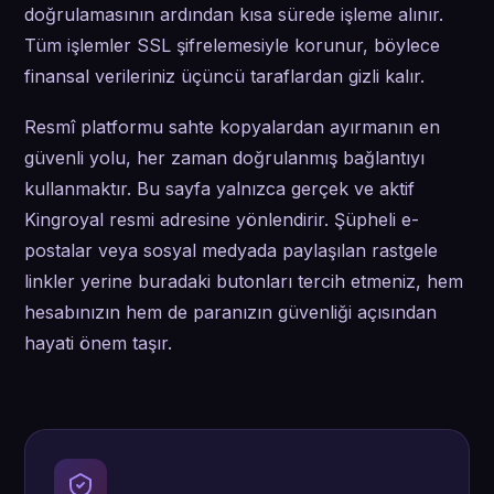
doğrulamasının ardından kısa sürede işleme alınır.
Tüm işlemler SSL şifrelemesiyle korunur, böylece
finansal verileriniz üçüncü taraflardan gizli kalır.
Resmî platformu sahte kopyalardan ayırmanın en
güvenli yolu, her zaman doğrulanmış bağlantıyı
kullanmaktır. Bu sayfa yalnızca gerçek ve aktif
Kingroyal resmi adresine yönlendirir. Şüpheli e-
postalar veya sosyal medyada paylaşılan rastgele
linkler yerine buradaki butonları tercih etmeniz, hem
hesabınızın hem de paranızın güvenliği açısından
hayati önem taşır.