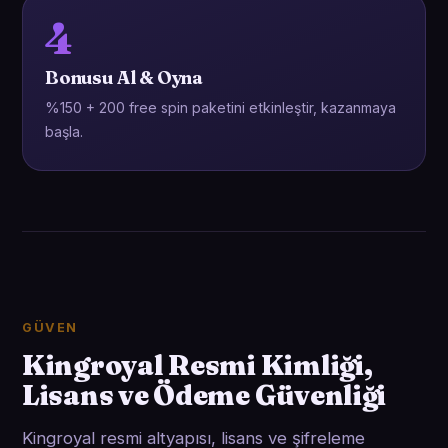
4
Bonusu Al & Oyna
%150 + 200 free spin paketini etkinleştir, kazanmaya
başla.
GÜVEN
Kingroyal Resmi Kimliği,
Lisans ve Ödeme Güvenliği
Kingroyal resmi altyapısı, lisans ve şifreleme