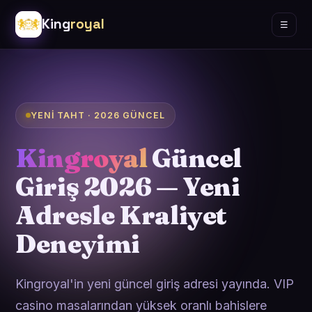
King
royal
☰
YENI TAHT · 2026 GÜNCEL
Kingroyal
Güncel
Giriş 2026 — Yeni
Adresle Kraliyet
Deneyimi
Kingroyal'in yeni güncel giriş adresi yayında. VIP
casino masalarından yüksek oranlı bahislere