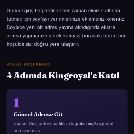
Güncel giriş bağlantısını her zaman elinizin altında
tutmak için sayfayı yer imlerinize eklemenizi öneririz.
Böylece yeni bir adres yayına alındığında ekstra
arama yapmanıza gerek kalmaz; buradaki buton her
koşulda sizi doğru yere ulaştırır.
KOLAY BAŞLANGIÇ
4 Adımda Kingroyal'e Katıl
1
Güncel Adrese Git
Güncel Giriş butonuna tıkla, doğrulanmış Kingroyal
adresine ulaş.