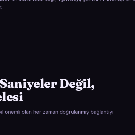
r.
 Saniyeler Değil,
lesi
 asıl önemli olan her zaman doğrulanmış bağlantıyı