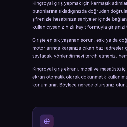
Kingroyal giriş yapmak için karmaşık adımla
butonlarına tıkladığınızda doğrudan doğrulan
şifrenizle hesabınıza saniyeler içinde bağlanı
kullanıcıysanız hızlı kayıt formuyla girişinizi
Girişte en sık yaşanan sorun, eski ya da d
motorlarında karşınıza çıkan bazı adresler gü
sayfadaki yönlendirmeyi tercih etmeniz, hem 
Kingroyal giriş ekranı, mobil ve masaüstü içi
ekran otomatik olarak dokunmatik kullanım
konumlanır. Böylece nerede olursanız olun, 