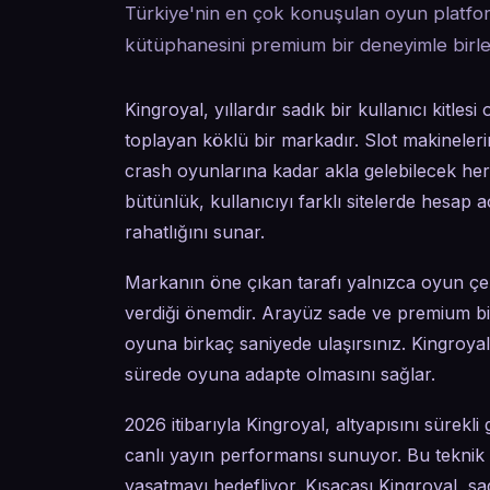
Türkiye'nin en çok konuşulan oyun platfor
kütüphanesini premium bir deneyimle birleş
Kingroyal, yıllardır sadık bir kullanıcı kitle
toplayan köklü bir markadır. Slot makineleri
crash oyunlarına kadar akla gelebilecek her 
bütünlük, kullanıcıyı farklı sitelerde hesa
rahatlığını sunar.
Markanın öne çıkan tarafı yalnızca oyun çeşi
verdiği önemdir. Arayüz sade ve premium bir
oyuna birkaç saniyede ulaşırsınız. Kingroyal,
sürede oyuna adapte olmasını sağlar.
2026 itibarıyla Kingroyal, altyapısını sürekl
canlı yayın performansı sunuyor. Bu teknik ya
yaşatmayı hedefliyor. Kısacası Kingroyal, sad