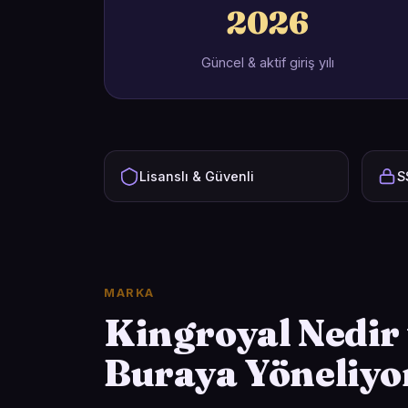
2026
Güncel & aktif giriş yılı
Lisanslı & Güvenli
S
MARKA
Kingroyal Nedir
Buraya Yöneliyo