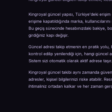
Kingroyal güncel yapısı, Türkiye'deki erişi
erişime kapatıldığında marka, kullanıcıların
Bu geçiş sürecinde hesabınızdaki bakiye, b
girdiğiniz kapı değişir.
Güncel adresi takip etmenin en pratik yolu, b
kontrol edilip yenilendiği için, hangi güncel
Sistem sizi otomatik olarak aktif adrese taşır
Kingroyal güncel takibi aynı zamanda güven
adresler, kişisel bilgilerinizi riske atabilir.
ihtimaliniz ortadan kalkar ve her zaman ge