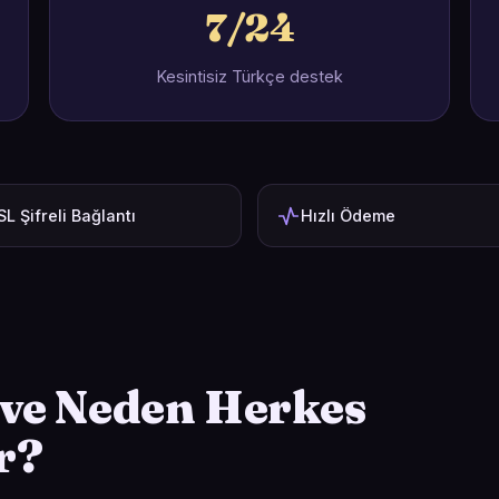
7/24
Kesintisiz Türkçe destek
SL Şifreli Bağlantı
Hızlı Ödeme
 ve Neden Herkes
r?