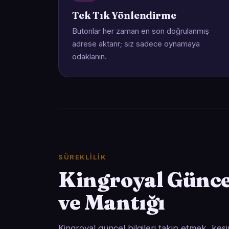
Tek Tık Yönlendirme
Butonlar her zaman en son doğrulanmış
adrese aktarır; siz sadece oynamaya
odaklanın.
SÜREKLILIK
Kingroyal Günc
ve Mantığı
Kingroyal güncel bilgileri takip etmek, kesi