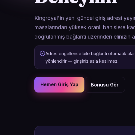
Kingroyal'in yeni güncel giriş adresi yay
masalarından yüksek oranlı bahislere kad
doğrulanmış bağlantı üzerinden elinizin a
Adres engellense bile bağlantı otomatik ola
yönlendirir — girişiniz asla kesilmez.
Hemen Giriş Yap
Bonusu Gör