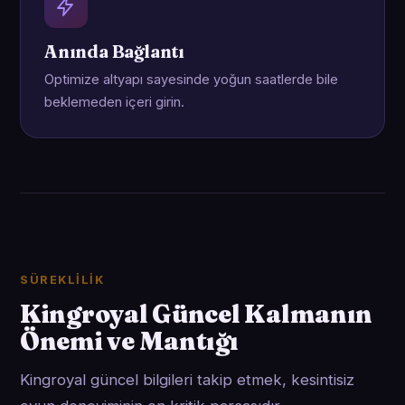
Anında Bağlantı
Optimize altyapı sayesinde yoğun saatlerde bile
beklemeden içeri girin.
SÜREKLILIK
Kingroyal Güncel Kalmanın
Önemi ve Mantığı
Kingroyal güncel bilgileri takip etmek, kesintisiz