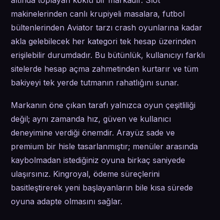
altında toplayan köklü bir markadır. Slot
makinelerinden canlı krupiyeli masalara, futbol
bültenlerinden Aviator tarzı crash oyunlarına kadar
akla gelebilecek her kategori tek hesap üzerinden
erişilebilir durumdadır. Bu bütünlük, kullanıcıyı farklı
sitelerde hesap açma zahmetinden kurtarır ve tüm
bakiyeyi tek yerde tutmanın rahatlığını sunar.
Markanın öne çıkan tarafı yalnızca oyun çeşitliliği
değil; aynı zamanda hız, güven ve kullanıcı
deneyimine verdiği önemdir. Arayüz sade ve
premium bir hisle tasarlanmıştır; menüler arasında
kaybolmadan istediğiniz oyuna birkaç saniyede
ulaşırsınız. Kingroyal, ödeme süreçlerini
basitleştirerek yeni başlayanların bile kısa sürede
oyuna adapte olmasını sağlar.