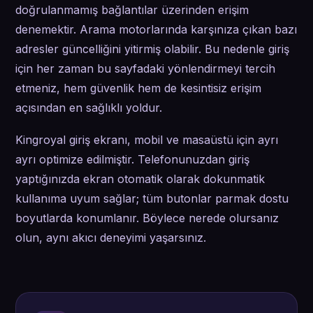
doğrulanmamış bağlantılar üzerinden erişim
denemektir. Arama motorlarında karşınıza çıkan bazı
adresler güncelliğini yitirmiş olabilir. Bu nedenle giriş
için her zaman bu sayfadaki yönlendirmeyi tercih
etmeniz, hem güvenlik hem de kesintisiz erişim
açısından en sağlıklı yoldur.
Kingroyal giriş ekranı, mobil ve masaüstü için ayrı
ayrı optimize edilmiştir. Telefonunuzdan giriş
yaptığınızda ekran otomatik olarak dokunmatik
kullanıma uyum sağlar; tüm butonlar parmak dostu
boyutlarda konumlanır. Böylece nerede olursanız
olun, aynı akıcı deneyimi yaşarsınız.