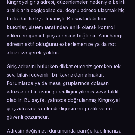
Kingroyal giriş adresi, düzenlemeler nedeniyle belirli
aralıklarla değişebilse de, doğru adrese ulaşmak hiç
bu kadar kolay olmamıştı. Bu sayfadaki tüm
butonlar, sistem tarafından anlık olarak kontrol
edilen en güncel giriş adresine bağlanır. Yani hangi
adresin aktif olduğunu ezberlemenize ya da not
almanıza gerek yoktur.
Giriş adresini bulurken dikkat etmeniz gereken tek
şey, bilgiyi güvenilir bir kaynaktan almaktır.
Forumlarda ya da mesaj gruplarında dolaşan
adreslerin bir kısmı güncelliğini yitirmiş veya taklit
olabilir. Bu sayfa, yalnızca doğrulanmış Kingroyal
giriş adresine yönlendirdiği için en pratik ve en
güvenli çözümdür.
Adresin değişmesi durumunda paniğe kapılmanıza