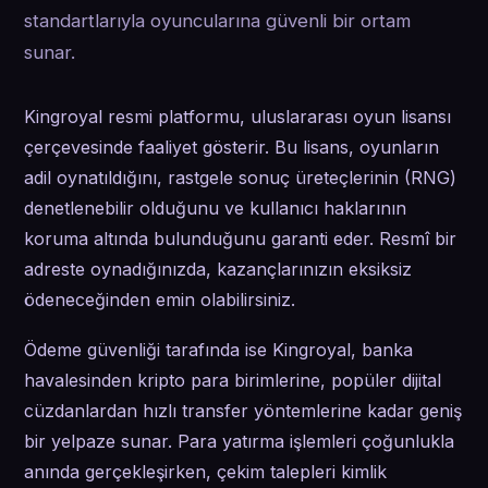
standartlarıyla oyuncularına güvenli bir ortam
sunar.
Kingroyal resmi platformu, uluslararası oyun lisansı
çerçevesinde faaliyet gösterir. Bu lisans, oyunların
adil oynatıldığını, rastgele sonuç üreteçlerinin (RNG)
denetlenebilir olduğunu ve kullanıcı haklarının
koruma altında bulunduğunu garanti eder. Resmî bir
adreste oynadığınızda, kazançlarınızın eksiksiz
ödeneceğinden emin olabilirsiniz.
Ödeme güvenliği tarafında ise Kingroyal, banka
havalesinden kripto para birimlerine, popüler dijital
cüzdanlardan hızlı transfer yöntemlerine kadar geniş
bir yelpaze sunar. Para yatırma işlemleri çoğunlukla
anında gerçekleşirken, çekim talepleri kimlik