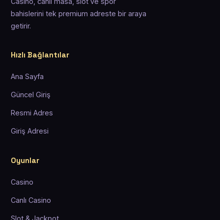
Casino, canlı masa, slot ve spor
bahislerini tek premium adreste bir araya
getirir.
Hızlı Bağlantılar
Ana Sayfa
Güncel Giriş
Resmi Adres
Giriş Adresi
Oyunlar
Casino
Canlı Casino
Slot & Jackpot