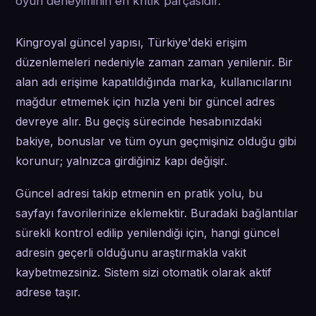
oyun deneyiminin en kritik parçasıdır.
Kingroyal güncel yapısı, Türkiye'deki erişim
düzenlemeleri nedeniyle zaman zaman yenilenir. Bir
alan adı erişime kapatıldığında marka, kullanıcılarını
mağdur etmemek için hızla yeni bir güncel adres
devreye alır. Bu geçiş sürecinde hesabınızdaki
bakiye, bonuslar ve tüm oyun geçmişiniz olduğu gibi
korunur; yalnızca girdiğiniz kapı değişir.
Güncel adresi takip etmenin en pratik yolu, bu
sayfayı favorilerinize eklemektir. Buradaki bağlantılar
sürekli kontrol edilip yenilendiği için, hangi güncel
adresin geçerli olduğunu araştırmakla vakit
kaybetmezsiniz. Sistem sizi otomatik olarak aktif
adrese taşır.