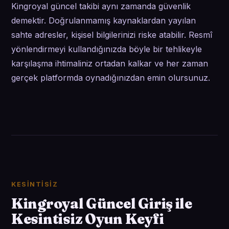
Kingroyal güncel takibi aynı zamanda güvenlik
demektir. Doğrulanmamış kaynaklardan yayılan
sahte adresler, kişisel bilgilerinizi riske atabilir. Resmî
yönlendirmeyi kullandığınızda böyle bir tehlikeyle
karşılaşma ihtimaliniz ortadan kalkar ve her zaman
gerçek platformda oynadığınızdan emin olursunuz.
KESINTISIZ
Kingroyal Güncel Giriş ile
Kesintisiz Oyun Keyfi