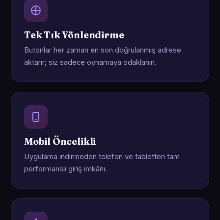
Tek Tık Yönlendirme
Butonlar her zaman en son doğrulanmış adrese
aktarır; siz sadece oynamaya odaklanın.
Mobil Öncelikli
Uygulama indirmeden telefon ve tabletten tam
performanslı giriş imkânı.