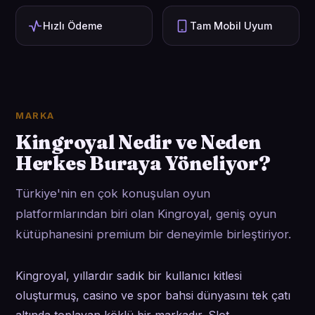
Hızlı Ödeme
Tam Mobil Uyum
MARKA
Kingroyal Nedir ve Neden
Herkes Buraya Yöneliyor?
Türkiye'nin en çok konuşulan oyun
platformlarından biri olan Kingroyal, geniş oyun
kütüphanesini premium bir deneyimle birleştiriyor.
Kingroyal, yıllardır sadık bir kullanıcı kitlesi
oluşturmuş, casino ve spor bahsi dünyasını tek çatı