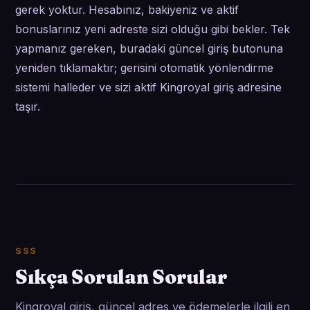
gerek yoktur. Hesabınız, bakiyeniz ve aktif
bonuslarınız yeni adreste sizi olduğu gibi bekler. Tek
yapmanız gereken, buradaki güncel giriş butonuna
yeniden tıklamaktır; gerisini otomatik yönlendirme
sistemi halleder ve sizi aktif Kingroyal giriş adresine
taşır.
SSS
Sıkça Sorulan Sorular
Kingroyal giriş, güncel adres ve ödemelerle ilgili en