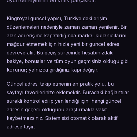
oyun deneyiminin en kritik parçasıdır.
Kingroyal güncel yapısı, Türkiye'deki erişim
düzenlemeleri nedeniyle zaman zaman yenilenir. Bir
alan adı erişime kapatıldığında marka, kullanıcılarını
mağdur etmemek için hızla yeni bir güncel adres
devreye alır. Bu geçiş sürecinde hesabınızdaki
bakiye, bonuslar ve tüm oyun geçmişiniz olduğu gibi
korunur; yalnızca girdiğiniz kapı değişir.
Güncel adresi takip etmenin en pratik yolu, bu
sayfayı favorilerinize eklemektir. Buradaki bağlantılar
sürekli kontrol edilip yenilendiği için, hangi güncel
adresin geçerli olduğunu araştırmakla vakit
kaybetmezsiniz. Sistem sizi otomatik olarak aktif
adrese taşır.