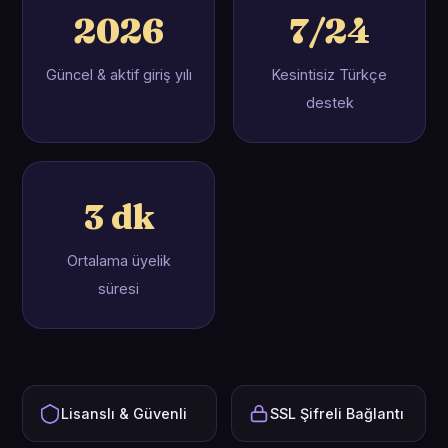
2026
7/24
Güncel & aktif giriş yılı
Kesintisiz Türkçe
destek
3 dk
Ortalama üyelik
süresi
Lisanslı & Güvenli
SSL Şifreli Bağlantı