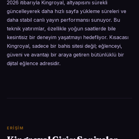
2026 itibarıyla Kingroyal, altyapısını sürekli
güncelleyerek daha hızlı sayfa yükleme süreleri ve
daha stabil canlı yayın performansı sunuyor. Bu
teknik yatırımlar, özellikle yoğun saatlerde bile
kesintisiz bir deneyim yaşatmayı hedefliyor. Kısacası
Kingroyal, sadece bir bahis sitesi değil; eğlenceyi,
güveni ve avantajı bir araya getiren bütünlüklü bir
dijital eğlence adresidir.
ERIŞIM