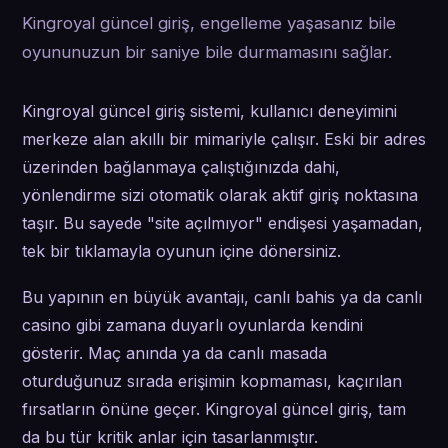
Kingroyal güncel giriş, engelleme yaşasanız bile
oyununuzun bir saniye bile durmamasını sağlar.
Kingroyal güncel giriş sistemi, kullanıcı deneyimini
merkeze alan akıllı bir mimariyle çalışır. Eski bir adres
üzerinden bağlanmaya çalıştığınızda dahi,
yönlendirme sizi otomatik olarak aktif giriş noktasına
taşır. Bu sayede "site açılmıyor" endişesi yaşamadan,
tek bir tıklamayla oyunun içine dönersiniz.
Bu yapının en büyük avantajı, canlı bahis ya da canlı
casino gibi zamana duyarlı oyunlarda kendini
gösterir. Maç anında ya da canlı masada
oturduğunuz sırada erişimin kopmaması, kaçırılan
fırsatların önüne geçer. Kingroyal güncel giriş, tam
da bu tür kritik anlar için tasarlanmıştır.