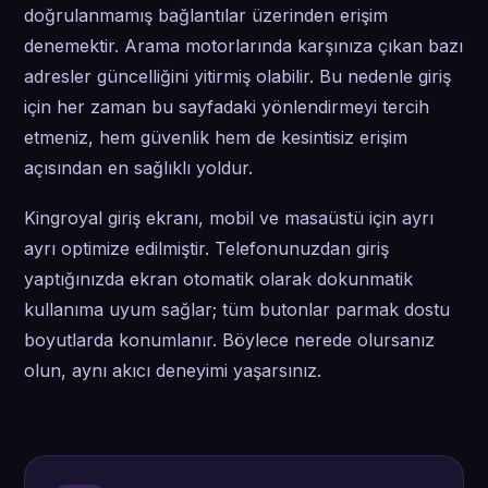
doğrulanmamış bağlantılar üzerinden erişim
denemektir. Arama motorlarında karşınıza çıkan bazı
adresler güncelliğini yitirmiş olabilir. Bu nedenle giriş
için her zaman bu sayfadaki yönlendirmeyi tercih
etmeniz, hem güvenlik hem de kesintisiz erişim
açısından en sağlıklı yoldur.
Kingroyal giriş ekranı, mobil ve masaüstü için ayrı
ayrı optimize edilmiştir. Telefonunuzdan giriş
yaptığınızda ekran otomatik olarak dokunmatik
kullanıma uyum sağlar; tüm butonlar parmak dostu
boyutlarda konumlanır. Böylece nerede olursanız
olun, aynı akıcı deneyimi yaşarsınız.