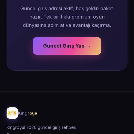
Güncel giriş adresi aktif, hoş geldin paketi
hazır. Tek bir tıkla premium oyun
dünyasına adım at ve avantajı kaçırma.
Güncel Giriş Yap →
King
royal
Kingroyal 2026 güncel giriş rehberi.