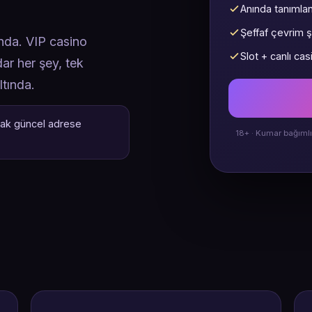
Anında tanımla
Şeffaf çevrim ş
ında. VIP casino
Slot + canlı cas
ar her şey, tek
ltında.
rak güncel adrese
18+ · Kumar bağımlıl