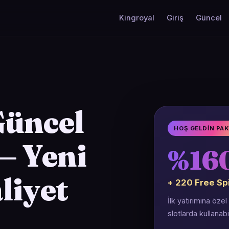
Kingroyal
Giriş
Güncel
üncel
HOŞ GELDİN PAK
— Yeni
%16
liyet
+ 220 Free Sp
İlk yatırımına öz
slotlarda kullanab