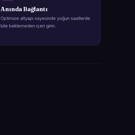
Anında Bağlantı
Optimize altyapı sayesinde yoğun saatlerde
bile beklemeden içeri girin.