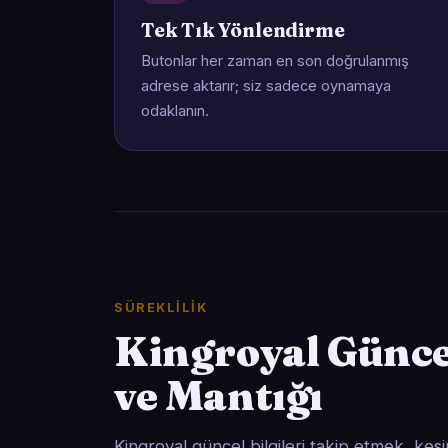
Tek Tık Yönlendirme
Butonlar her zaman en son doğrulanmış
adrese aktarır; siz sadece oynamaya
odaklanın.
SÜREKLILIK
Kingroyal Günc
ve Mantığı
Kingroyal güncel bilgileri takip etmek, kesi