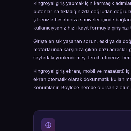
Kingroyal giriş yapmak için karmaşık adımla
butonlarına tıkladığınızda doğrudan doğrulan
şifrenizle hesabınıza saniyeler içinde bağlanı
kullanıcıysanız hızlı kayıt formuyla girişinizi
Girişte en sık yaşanan sorun, eski ya da d
motorlarında karşınıza çıkan bazı adresler gü
sayfadaki yönlendirmeyi tercih etmeniz, hem 
Kingroyal giriş ekranı, mobil ve masaüstü içi
ekran otomatik olarak dokunmatik kullanım
konumlanır. Böylece nerede olursanız olun, 