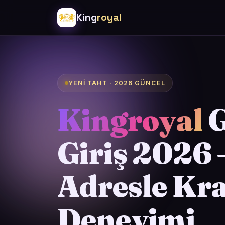
King
royal
YENI TAHT · 2026 GÜNCEL
Kingroyal
G
Giriş 2026 
Adresle Kra
Deneyimi