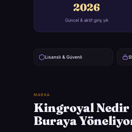
2026
Güncel & aktif giriş yılı
Lisanslı & Güvenli
S
MARKA
Kingroyal Nedir
Buraya Yöneliyo