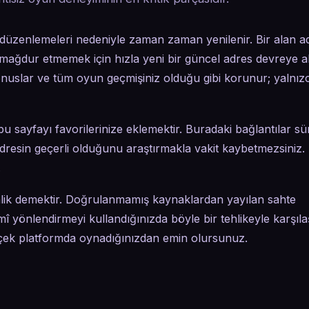
m düzenlemeleri nedeniyle zaman zaman yenilenir. Bir alan a
ı mağdur etmemek için hızla yeni bir güncel adres devreye al
onuslar ve tüm oyun geçmişiniz olduğu gibi korunur; yalnız
u sayfayı favorilerinize eklemektir. Buradaki bağlantılar sür
 adresin geçerli olduğunu araştırmakla vakit kaybetmezsiniz.
.
lik demektir. Doğrulanmamış kaynaklardan yayılan sahte
 Resmî yönlendirmeyi kullandığınızda böyle bir tehlikeyle karşı
rçek platformda oynadığınızdan emin olursunuz.