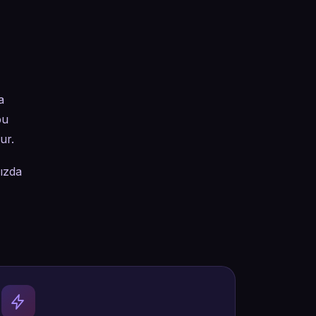
a
bu
ur.
nızda