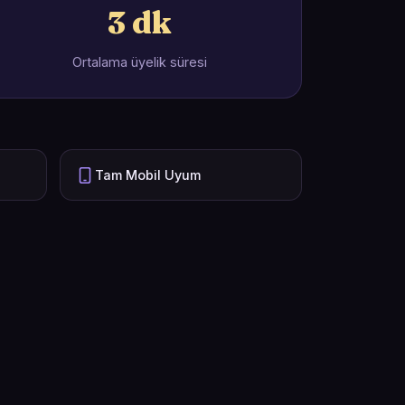
3 dk
Ortalama üyelik süresi
Tam Mobil Uyum