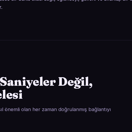
r.
 Saniyeler Değil,
lesi
 asıl önemli olan her zaman doğrulanmış bağlantıyı