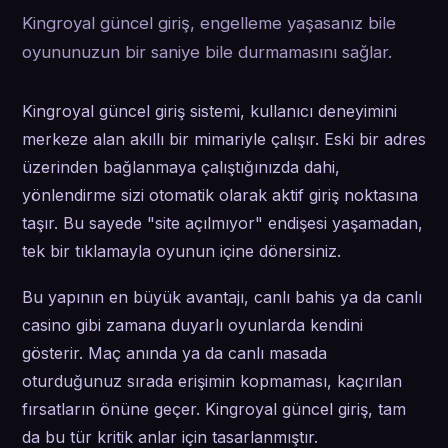
Kingroyal güncel giriş, engelleme yaşasanız bile
oyununuzun bir saniye bile durmamasını sağlar.
Kingroyal güncel giriş sistemi, kullanıcı deneyimini
merkeze alan akıllı bir mimariyle çalışır. Eski bir adres
üzerinden bağlanmaya çalıştığınızda dahi,
yönlendirme sizi otomatik olarak aktif giriş noktasına
taşır. Bu sayede "site açılmıyor" endişesi yaşamadan,
tek bir tıklamayla oyunun içine dönersiniz.
Bu yapının en büyük avantajı, canlı bahis ya da canlı
casino gibi zamana duyarlı oyunlarda kendini
gösterir. Maç anında ya da canlı masada
oturduğunuz sırada erişimin kopmaması, kaçırılan
fırsatların önüne geçer. Kingroyal güncel giriş, tam
da bu tür kritik anlar için tasarlanmıştır.