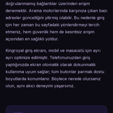
doğrulanmamış bağlantılar üzerinden erişim
denemektir. Arama motorlarında karşınıza çıkan bazı
adresler güncelliğini yitirmiş olabilir. Bu nedenle giriş
için her zaman bu sayfadaki yönlendirmeyi tercih
etmeniz, hem güvenlik hem de kesintisiz erişim
açısından en sağlıklı yoldur.
Kingroyal giriş ekranı, mobil ve masaüstü için ayrı
ayrı optimize edilmiştir. Telefonunuzdan giriş
yaptığınızda ekran otomatik olarak dokunmatik
kullanıma uyum sağlar; tüm butonlar parmak dostu
boyutlarda konumlanır. Böylece nerede olursanız
olun, aynı akıcı deneyimi yaşarsınız.