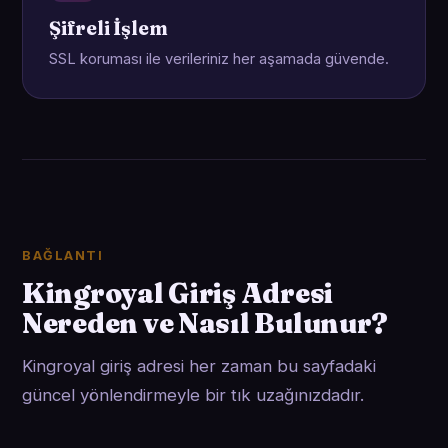
Şifreli İşlem
SSL koruması ile verileriniz her aşamada güvende.
BAĞLANTI
Kingroyal Giriş Adresi
Nereden ve Nasıl Bulunur?
Kingroyal giriş adresi her zaman bu sayfadaki
güncel yönlendirmeyle bir tık uzağınızdadır.