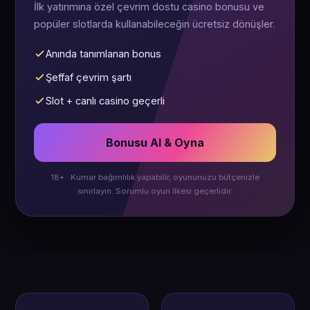
İlk yatırımına özel çevrim dostu casino bonusu ve
popüler slotlarda kullanabileceğin ücretsiz dönüşler.
Anında tanımlanan bonus
Şeffaf çevrim şartı
Slot + canlı casino geçerli
Bonusu Al & Oyna
18+ · Kumar bağımlılık yapabilir, oyununuzu bütçenizle
sınırlayın. Sorumlu oyun ilkesi geçerlidir.