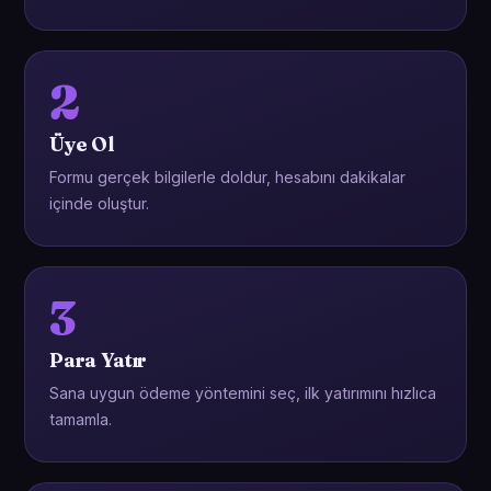
2
Üye Ol
Formu gerçek bilgilerle doldur, hesabını dakikalar
içinde oluştur.
3
Para Yatır
Sana uygun ödeme yöntemini seç, ilk yatırımını hızlıca
tamamla.