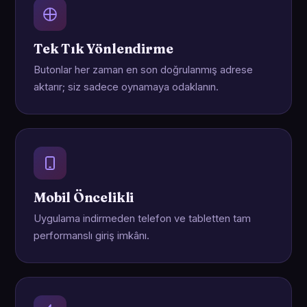
Tek Tık Yönlendirme
Butonlar her zaman en son doğrulanmış adrese
aktarır; siz sadece oynamaya odaklanın.
Mobil Öncelikli
Uygulama indirmeden telefon ve tabletten tam
performanslı giriş imkânı.