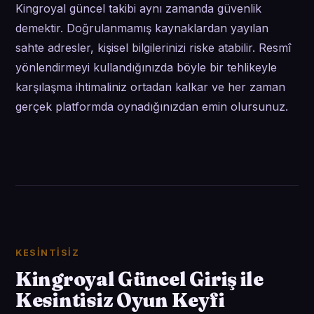
Kingroyal güncel takibi aynı zamanda güvenlik
demektir. Doğrulanmamış kaynaklardan yayılan
sahte adresler, kişisel bilgilerinizi riske atabilir. Resmî
yönlendirmeyi kullandığınızda böyle bir tehlikeyle
karşılaşma ihtimaliniz ortadan kalkar ve her zaman
gerçek platformda oynadığınızdan emin olursunuz.
KESINTISIZ
Kingroyal Güncel Giriş ile
Kesintisiz Oyun Keyfi