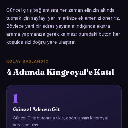
Güncel giriş bağlantısını her zaman elinizin altında
tutmak için sayfayı yer imlerinize eklemenizi öneririz.
Böylece yeni bir adres yayına alındığında ekstra
arama yapmanıza gerek kalmaz; buradaki buton her
koşulda sizi doğru yere ulaştırır.
KOLAY BAŞLANGIÇ
4 Adımda Kingroyal'e Katıl
1
Güncel Adrese Git
Güncel Giriş butonuna tıkla, doğrulanmış Kingroyal
adresine ulaş.