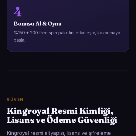
4
Bonusu Al & Oyna
%150 + 200 free spin paketini etkinleştir, kazanmaya
başla.
GÜVEN
Kingroyal Resmi Kimliği,
Lisans ve Ödeme Güvenliği
Kingroyal resmi altyapısı, lisans ve şifreleme