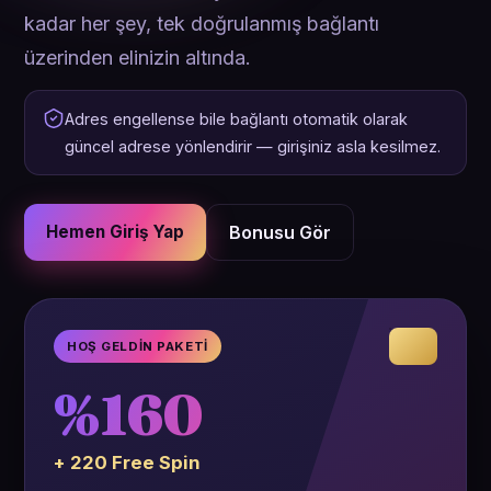
kadar her şey, tek doğrulanmış bağlantı
üzerinden elinizin altında.
Adres engellense bile bağlantı otomatik olarak
güncel adrese yönlendirir — girişiniz asla kesilmez.
Hemen Giriş Yap
Bonusu Gör
HOŞ GELDİN PAKETİ
%160
+ 220 Free Spin