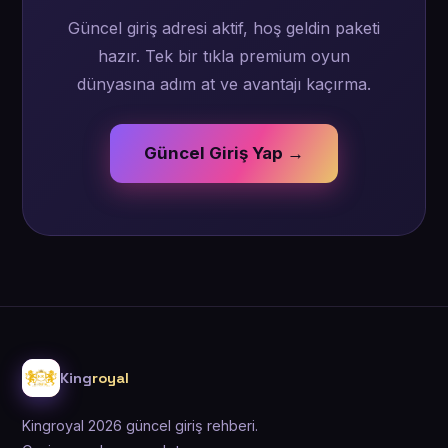
Güncel giriş adresi aktif, hoş geldin paketi
hazır. Tek bir tıkla premium oyun
dünyasına adım at ve avantajı kaçırma.
Güncel Giriş Yap →
King
royal
Kingroyal 2026 güncel giriş rehberi.