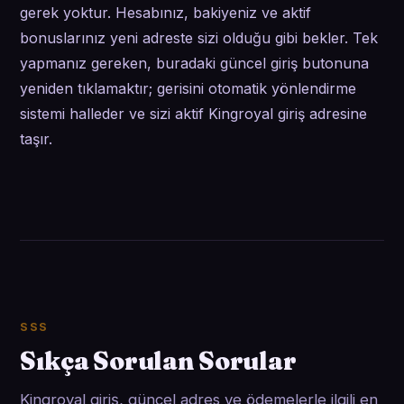
gerek yoktur. Hesabınız, bakiyeniz ve aktif
bonuslarınız yeni adreste sizi olduğu gibi bekler. Tek
yapmanız gereken, buradaki güncel giriş butonuna
yeniden tıklamaktır; gerisini otomatik yönlendirme
sistemi halleder ve sizi aktif Kingroyal giriş adresine
taşır.
SSS
Sıkça Sorulan Sorular
Kingroyal giriş, güncel adres ve ödemelerle ilgili en