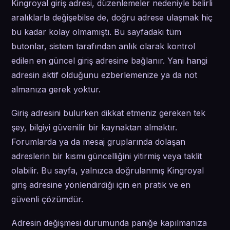
Kingroyal giriş adresi, düzenlemeler nedeniyle belirli
aralıklarla değişebilse de, doğru adrese ulaşmak hiç
bu kadar kolay olmamıştı. Bu sayfadaki tüm
butonlar, sistem tarafından anlık olarak kontrol
edilen en güncel giriş adresine bağlanır. Yani hangi
adresin aktif olduğunu ezberlemenize ya da not
almanıza gerek yoktur.
Giriş adresini bulurken dikkat etmeniz gereken tek
şey, bilgiyi güvenilir bir kaynaktan almaktır.
Forumlarda ya da mesaj gruplarında dolaşan
adreslerin bir kısmı güncelliğini yitirmiş veya taklit
olabilir. Bu sayfa, yalnızca doğrulanmış Kingroyal
giriş adresine yönlendirdiği için en pratik ve en
güvenli çözümdür.
Adresin değişmesi durumunda paniğe kapılmanıza