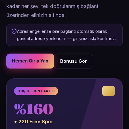
kadar her şey, tek doğrulanmış bağlantı
üzerinden elinizin altında.
Adres engellense bile bağlantı otomatik olarak
güncel adrese yönlendirir — girişiniz asla kesilmez.
Hemen Giriş Yap
Bonusu Gör
HOŞ GELDİN PAKETİ
%160
+ 220 Free Spin