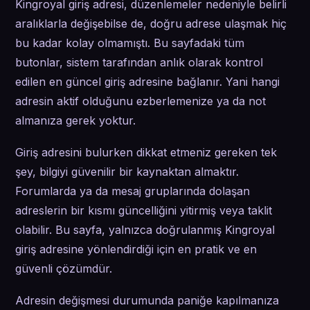
Kingroyal giriş adresi, düzenlemeler nedeniyle belirli
aralıklarla değişebilse de, doğru adrese ulaşmak hiç
bu kadar kolay olmamıştı. Bu sayfadaki tüm
butonlar, sistem tarafından anlık olarak kontrol
edilen en güncel giriş adresine bağlanır. Yani hangi
adresin aktif olduğunu ezberlemenize ya da not
almanıza gerek yoktur.
Giriş adresini bulurken dikkat etmeniz gereken tek
şey, bilgiyi güvenilir bir kaynaktan almaktır.
Forumlarda ya da mesaj gruplarında dolaşan
adreslerin bir kısmı güncelliğini yitirmiş veya taklit
olabilir. Bu sayfa, yalnızca doğrulanmış Kingroyal
giriş adresine yönlendirdiği için en pratik ve en
güvenli çözümdür.
Adresin değişmesi durumunda paniğe kapılmanıza