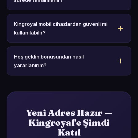
sürede tamamlanır?
Kingroyal mobil cihazlardan güvenli mi
kullanılabilir?
Hoş geldin bonusundan nasıl
yararlanırım?
Yeni Adres Hazır —
Kingroyal'e Şimdi
Katıl