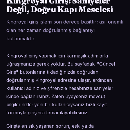
Kingroyal Giriş: Saniyeler
Değil, Doğru Kapı Meselesi
Kingroyal giriş işlemi son derece basittir; asıl önemli
olan her zaman doğrulanmış bağlantıyı
kullanmaktır.
Kingroyal giriş yapmak için karmaşık adımlarla
uğraşmanıza gerek yoktur. Bu sayfadaki "Güncel
Giriş" butonlarına tıkladığınızda doğrudan
doğrulanmış Kingroyal adresine ulaşır, ardından
kullanıcı adınız ve şifrenizle hesabınıza saniyeler
içinde bağlanırsınız. Zaten üyeyseniz mevcut
bilgilerinizle; yeni bir kullanıcıysanız hızlı kayıt
formuyla girişinizi tamamlayabilirsiniz.
Girişte en sık yaşanan sorun, eski ya da