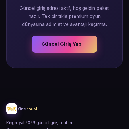
Güncel giriş adresi aktif, hoş geldin paketi
hazır. Tek bir tıkla premium oyun
dünyasına adım at ve avantajı kaçırma.
Güncel Giriş Yap →
King
royal
Kingroyal 2026 güncel giriş rehberi.