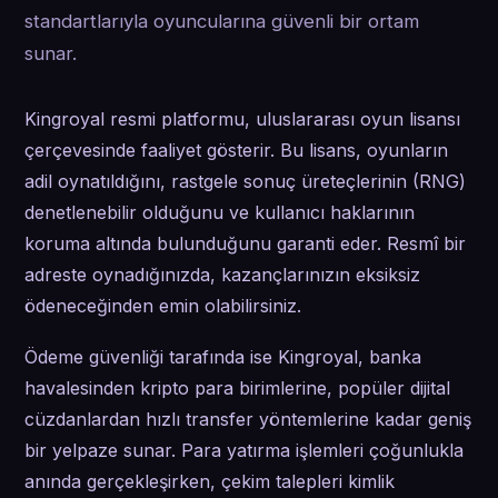
standartlarıyla oyuncularına güvenli bir ortam
sunar.
Kingroyal resmi platformu, uluslararası oyun lisansı
çerçevesinde faaliyet gösterir. Bu lisans, oyunların
adil oynatıldığını, rastgele sonuç üreteçlerinin (RNG)
denetlenebilir olduğunu ve kullanıcı haklarının
koruma altında bulunduğunu garanti eder. Resmî bir
adreste oynadığınızda, kazançlarınızın eksiksiz
ödeneceğinden emin olabilirsiniz.
Ödeme güvenliği tarafında ise Kingroyal, banka
havalesinden kripto para birimlerine, popüler dijital
cüzdanlardan hızlı transfer yöntemlerine kadar geniş
bir yelpaze sunar. Para yatırma işlemleri çoğunlukla
anında gerçekleşirken, çekim talepleri kimlik