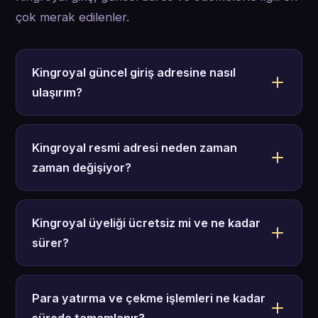
çok merak edilenler.
Kingroyal güncel giriş adresine nasıl
ulaşırım?
Kingroyal resmi adresi neden zaman
zaman değişiyor?
Kingroyal üyeliği ücretsiz mi ve ne kadar
sürer?
Para yatırma ve çekme işlemleri ne kadar