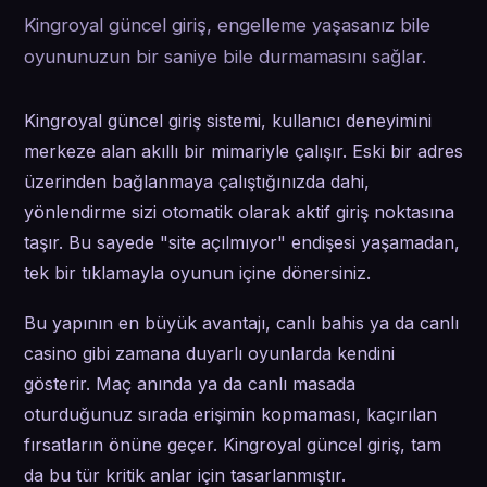
Kingroyal güncel giriş, engelleme yaşasanız bile
oyununuzun bir saniye bile durmamasını sağlar.
Kingroyal güncel giriş sistemi, kullanıcı deneyimini
merkeze alan akıllı bir mimariyle çalışır. Eski bir adres
üzerinden bağlanmaya çalıştığınızda dahi,
yönlendirme sizi otomatik olarak aktif giriş noktasına
taşır. Bu sayede "site açılmıyor" endişesi yaşamadan,
tek bir tıklamayla oyunun içine dönersiniz.
Bu yapının en büyük avantajı, canlı bahis ya da canlı
casino gibi zamana duyarlı oyunlarda kendini
gösterir. Maç anında ya da canlı masada
oturduğunuz sırada erişimin kopmaması, kaçırılan
fırsatların önüne geçer. Kingroyal güncel giriş, tam
da bu tür kritik anlar için tasarlanmıştır.