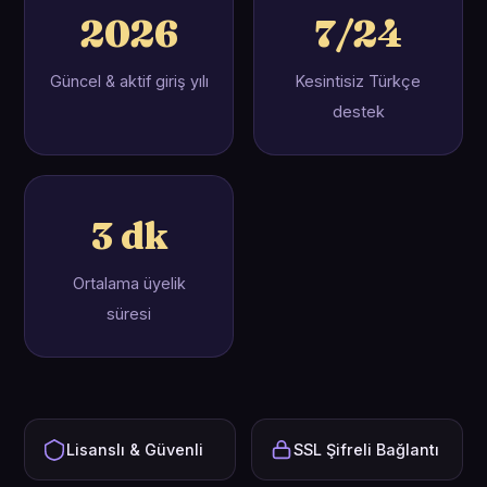
2026
7/24
Güncel & aktif giriş yılı
Kesintisiz Türkçe
destek
3 dk
Ortalama üyelik
süresi
Lisanslı & Güvenli
SSL Şifreli Bağlantı