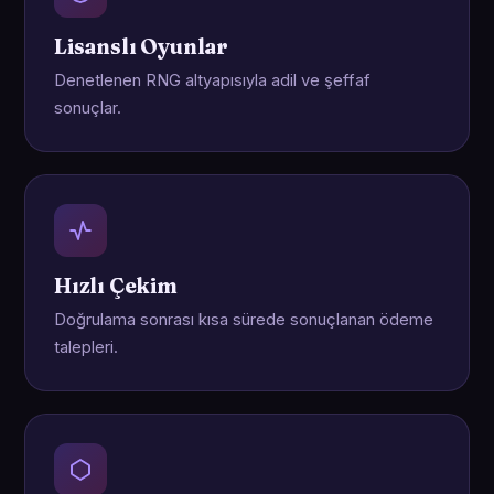
Lisanslı Oyunlar
Denetlenen RNG altyapısıyla adil ve şeffaf
sonuçlar.
Hızlı Çekim
Doğrulama sonrası kısa sürede sonuçlanan ödeme
talepleri.