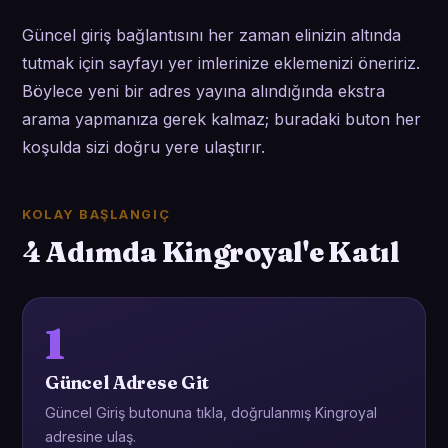
Güncel giriş bağlantısını her zaman elinizin altında
tutmak için sayfayı yer imlerinize eklemenizi öneririz.
Böylece yeni bir adres yayına alındığında ekstra
arama yapmanıza gerek kalmaz; buradaki buton her
koşulda sizi doğru yere ulaştırır.
KOLAY BAŞLANGIÇ
4 Adımda Kingroyal'e Katıl
1
Güncel Adrese Git
Güncel Giriş butonuna tıkla, doğrulanmış Kingroyal
adresine ulaş.