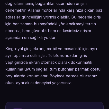
doğrulanmamış bağlantılar üzerinden erişim
denemektir. Arama motorlarında karşınıza çıkan bazı
adresler güncelliğini yitirmiş olabilir. Bu nedenle giriş
için her zaman bu sayfadaki yönlendirmeyi tercih
etmeniz, hem güvenlik hem de kesintisiz erişim
açısından en sağlıklı yoldur.
Kingroyal giriş ekranı, mobil ve masaüstü için ayrı
ayrı optimize edilmiştir. Telefonunuzdan giriş
yaptığınızda ekran otomatik olarak dokunmatik
kullanıma uyum sağlar; tüm butonlar parmak dostu
boyutlarda konumlanır. Böylece nerede olursanız
olun, aynı akıcı deneyimi yaşarsınız.