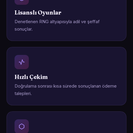
Lisanslı Oyunlar
Denetlenen RNG altyapısıyla adil ve şeffaf
sonuçlar.
Hızlı Çekim
Doğrulama sonrası kısa sürede sonuçlanan ödeme
talepleri.