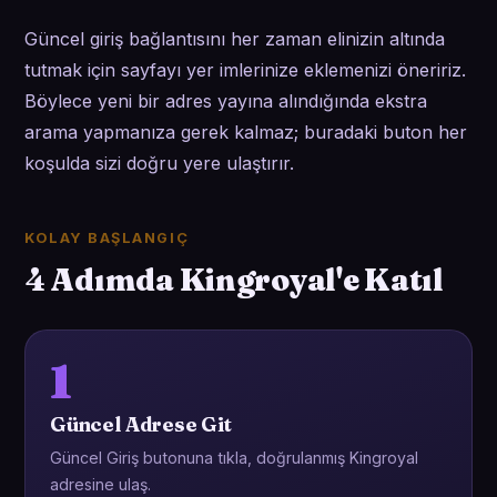
Güncel giriş bağlantısını her zaman elinizin altında
tutmak için sayfayı yer imlerinize eklemenizi öneririz.
Böylece yeni bir adres yayına alındığında ekstra
arama yapmanıza gerek kalmaz; buradaki buton her
koşulda sizi doğru yere ulaştırır.
KOLAY BAŞLANGIÇ
4 Adımda Kingroyal'e Katıl
1
Güncel Adrese Git
Güncel Giriş butonuna tıkla, doğrulanmış Kingroyal
adresine ulaş.