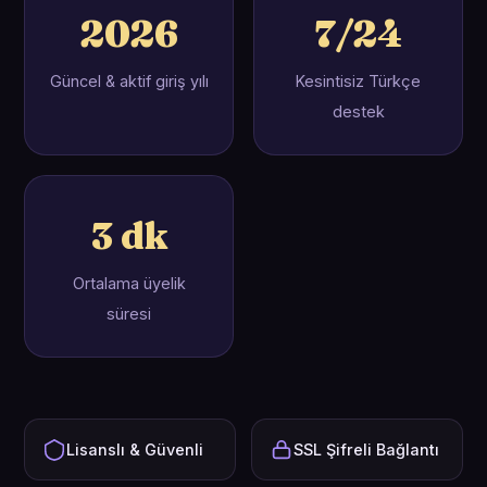
2026
7/24
Güncel & aktif giriş yılı
Kesintisiz Türkçe
destek
3 dk
Ortalama üyelik
süresi
Lisanslı & Güvenli
SSL Şifreli Bağlantı