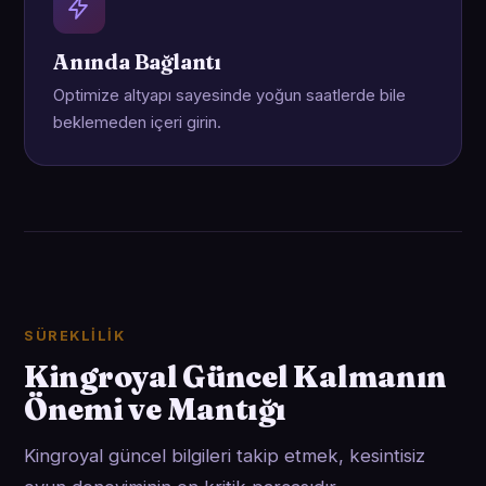
Anında Bağlantı
Optimize altyapı sayesinde yoğun saatlerde bile
beklemeden içeri girin.
SÜREKLILIK
Kingroyal Güncel Kalmanın
Önemi ve Mantığı
Kingroyal güncel bilgileri takip etmek, kesintisiz