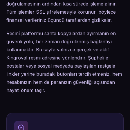
doğrulamasının ardından kısa sürede işleme alınır.
Tüm işlemler SSL şifrelemesiyle korunur, böylece
finansal verileriniz üçüncü taraflardan gizli kalır.
Resmî platformu sahte kopyalardan ayırmanın en
güvenli yolu, her zaman doğrulanmış bağlantıyı
kullanmaktır. Bu sayfa yalnızca gerçek ve aktif
Kingroyal resmi adresine yönlendirir. Şüpheli e-
postalar veya sosyal medyada paylaşılan rastgele
linkler yerine buradaki butonları tercih etmeniz, hem
hesabınızın hem de paranızın güvenliği açısından
hayati önem taşır.