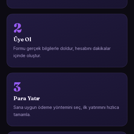
2
Üye Ol
Formu gerçek bilgilerle doldur, hesabını dakikalar
içinde oluştur.
3
Para Yatır
Sana uygun ödeme yöntemini seç, ilk yatırımını hızlıca
tamamla.