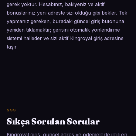
gerek yoktur. Hesabınız, bakiyeniz ve aktif
bonuslarınız yeni adreste sizi olduğu gibi bekler. Tek
yapmanız gereken, buradaki güncel giriş butonuna
yeniden tıklamaktır; gerisini otomatik yönlendirme
sistemi halleder ve sizi aktif Kingroyal giriş adresine
taşır.
SSS
Sıkça Sorulan Sorular
Kingroyal giriş, güncel adres ve ödemelerle ilgili en