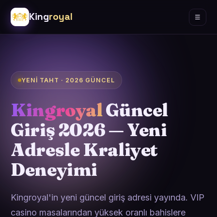
King
royal
☰
YENI TAHT · 2026 GÜNCEL
Kingroyal
Güncel
Giriş 2026 — Yeni
Adresle Kraliyet
Deneyimi
Kingroyal'in yeni güncel giriş adresi yayında. VIP
casino masalarından yüksek oranlı bahislere