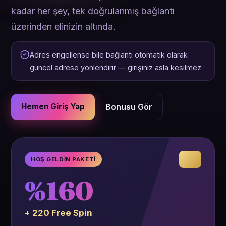
kadar her şey, tek doğrulanmış bağlantı
üzerinden elinizin altında.
Adres engellense bile bağlantı otomatik olarak
güncel adrese yönlendirir — girişiniz asla kesilmez.
Hemen Giriş Yap
Bonusu Gör
HOŞ GELDİN PAKETİ
%160
+ 220 Free Spin