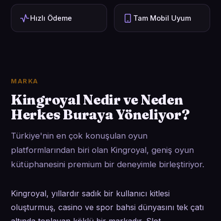
Hızlı Ödeme
Tam Mobil Uyum
MARKA
Kingroyal Nedir ve Neden
Herkes Buraya Yöneliyor?
Türkiye'nin en çok konuşulan oyun
platformlarından biri olan Kingroyal, geniş oyun
kütüphanesini premium bir deneyimle birleştiriyor.
Kingroyal, yıllardır sadık bir kullanıcı kitlesi
oluşturmuş, casino ve spor bahsi dünyasını tek çatı