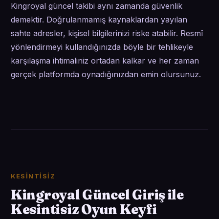
Kingroyal güncel takibi aynı zamanda güvenlik
demektir. Doğrulanmamış kaynaklardan yayılan
sahte adresler, kişisel bilgilerinizi riske atabilir. Resmî
yönlendirmeyi kullandığınızda böyle bir tehlikeyle
karşılaşma ihtimaliniz ortadan kalkar ve her zaman
gerçek platformda oynadığınızdan emin olursunuz.
KESINTISIZ
Kingroyal Güncel Giriş ile
Kesintisiz Oyun Keyfi