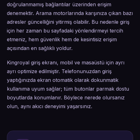
doğrulanmamış bağlantılar üzerinden erişim
denemektir. Arama motorlarında karşınıza çıkan bazı
adresler güncelliğini yitirmiş olabilir. Bu nedenle giriş
için her zaman bu sayfadaki yönlendirmeyi tercih
etmeniz, hem güvenlik hem de kesintisiz erişim
açısından en sağlıklı yoldur.
Kingroyal giriş ekranı, mobil ve masaüstü için ayrı
ayrı optimize edilmiştir. Telefonunuzdan giriş
yaptığınızda ekran otomatik olarak dokunmatik
kullanıma uyum sağlar; tüm butonlar parmak dostu
boyutlarda konumlanır. Böylece nerede olursanız
olun, aynı akıcı deneyimi yaşarsınız.