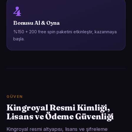
4
Bonusu Al & Oyna
%150 + 200 free spin paketini etkinleştir, kazanmaya
başla.
GÜVEN
Kingroyal Resmi Kimliği,
Lisans ve Ödeme Güvenliği
Kingroyal resmi altyapısı, lisans ve şifreleme