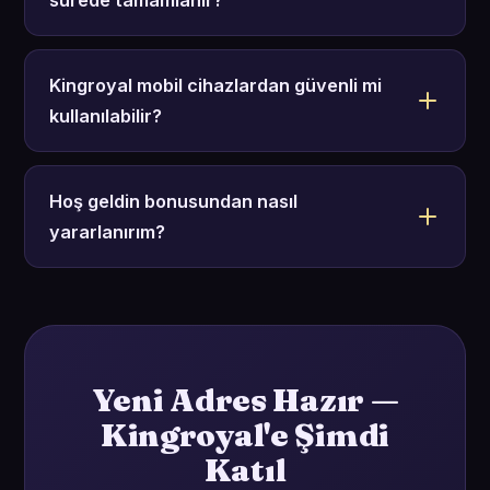
sürede tamamlanır?
Kingroyal mobil cihazlardan güvenli mi
kullanılabilir?
Hoş geldin bonusundan nasıl
yararlanırım?
Yeni Adres Hazır —
Kingroyal'e Şimdi
Katıl