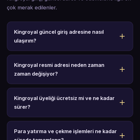
çok merak edilenler.
Kingroyal güncel giriş adresine nasıl
ulaşırım?
Kingroyal resmi adresi neden zaman
zaman değişiyor?
Kingroyal üyeliği ücretsiz mi ve ne kadar
sürer?
Para yatırma ve çekme işlemleri ne kadar