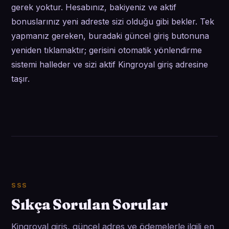
gerek yoktur. Hesabınız, bakiyeniz ve aktif
bonuslarınız yeni adreste sizi olduğu gibi bekler. Tek
yapmanız gereken, buradaki güncel giriş butonuna
yeniden tıklamaktır; gerisini otomatik yönlendirme
sistemi halleder ve sizi aktif Kingroyal giriş adresine
taşır.
SSS
Sıkça Sorulan Sorular
Kingroyal giriş, güncel adres ve ödemelerle ilgili en