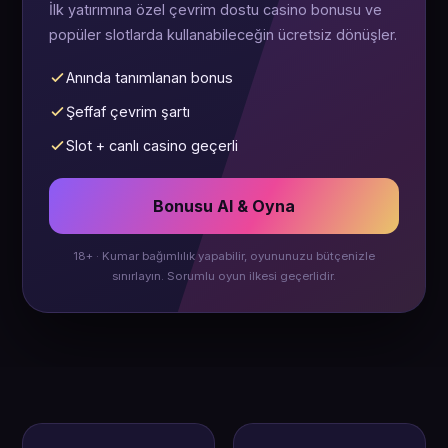
İlk yatırımına özel çevrim dostu casino bonusu ve
popüler slotlarda kullanabileceğin ücretsiz dönüşler.
Anında tanımlanan bonus
Şeffaf çevrim şartı
Slot + canlı casino geçerli
Bonusu Al & Oyna
18+ · Kumar bağımlılık yapabilir, oyununuzu bütçenizle
sınırlayın. Sorumlu oyun ilkesi geçerlidir.