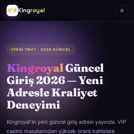
King
royal
☰
YENI TAHT · 2026 GÜNCEL
Kingroyal
Güncel
Giriş 2026 — Yeni
Adresle Kraliyet
Deneyimi
Kingroyal'in yeni güncel giriş adresi yayında. VIP
casino masalarından yüksek oranlı bahislere