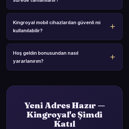
sürede tamamlanır?
Kingroyal mobil cihazlardan güvenli mi
kullanılabilir?
Hoş geldin bonusundan nasıl
yararlanırım?
Yeni Adres Hazır —
Kingroyal'e Şimdi
Katıl