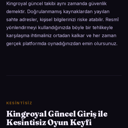
Kingroyal güncel takibi aynı zamanda güvenlik
demektir. Doğrulanmamış kaynaklardan yayılan
sahte adresler, kişisel bilgilerinizi riske atabilir. Resmî
yönlendirmeyi kullandığınızda böyle bir tehlikeyle
karşılaşma ihtimaliniz ortadan kalkar ve her zaman
gerçek platformda oynadığınızdan emin olursunuz.
KESINTISIZ
Kingroyal Güncel Giriş ile
Kesintisiz Oyun Keyfi