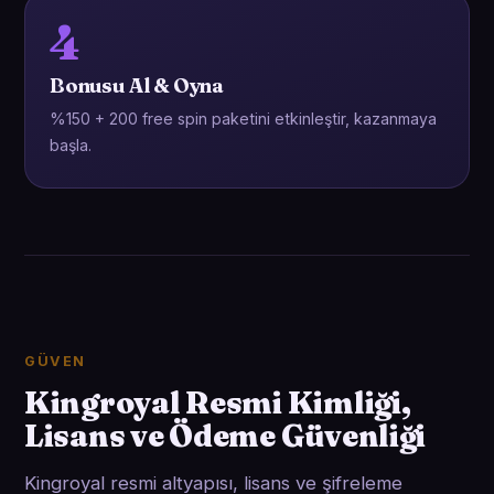
4
Bonusu Al & Oyna
%150 + 200 free spin paketini etkinleştir, kazanmaya
başla.
GÜVEN
Kingroyal Resmi Kimliği,
Lisans ve Ödeme Güvenliği
Kingroyal resmi altyapısı, lisans ve şifreleme