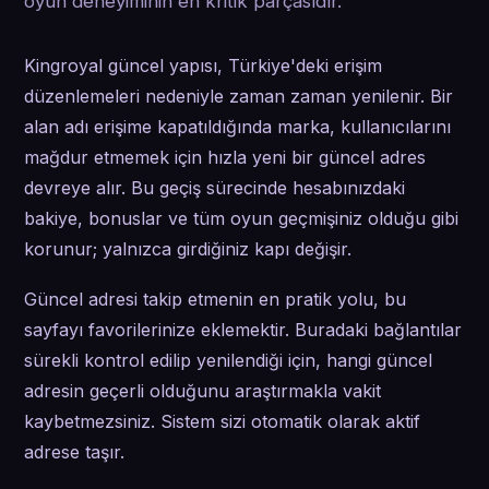
oyun deneyiminin en kritik parçasıdır.
Kingroyal güncel yapısı, Türkiye'deki erişim
düzenlemeleri nedeniyle zaman zaman yenilenir. Bir
alan adı erişime kapatıldığında marka, kullanıcılarını
mağdur etmemek için hızla yeni bir güncel adres
devreye alır. Bu geçiş sürecinde hesabınızdaki
bakiye, bonuslar ve tüm oyun geçmişiniz olduğu gibi
korunur; yalnızca girdiğiniz kapı değişir.
Güncel adresi takip etmenin en pratik yolu, bu
sayfayı favorilerinize eklemektir. Buradaki bağlantılar
sürekli kontrol edilip yenilendiği için, hangi güncel
adresin geçerli olduğunu araştırmakla vakit
kaybetmezsiniz. Sistem sizi otomatik olarak aktif
adrese taşır.