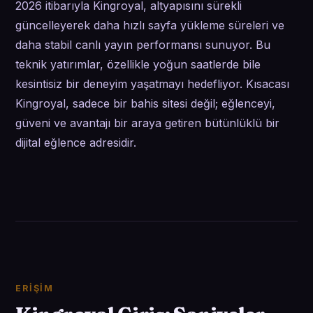
2026 itibarıyla Kingroyal, altyapısını sürekli
güncelleyerek daha hızlı sayfa yükleme süreleri ve
daha stabil canlı yayın performansı sunuyor. Bu
teknik yatırımlar, özellikle yoğun saatlerde bile
kesintisiz bir deneyim yaşatmayı hedefliyor. Kısacası
Kingroyal, sadece bir bahis sitesi değil; eğlenceyi,
güveni ve avantajı bir araya getiren bütünlüklü bir
dijital eğlence adresidir.
ERIŞIM