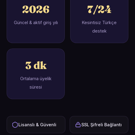
2026
7/24
Güncel & aktif giriş yılı
Kesintisiz Türkçe
destek
3 dk
Ortalama üyelik
süresi
Lisanslı & Güvenli
SSL Şifreli Bağlantı