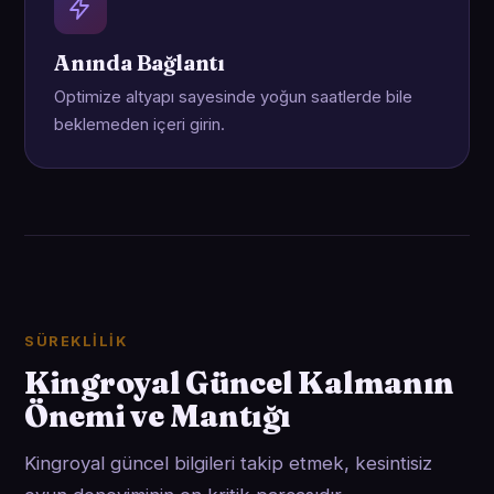
Anında Bağlantı
Optimize altyapı sayesinde yoğun saatlerde bile
beklemeden içeri girin.
SÜREKLILIK
Kingroyal Güncel Kalmanın
Önemi ve Mantığı
Kingroyal güncel bilgileri takip etmek, kesintisiz