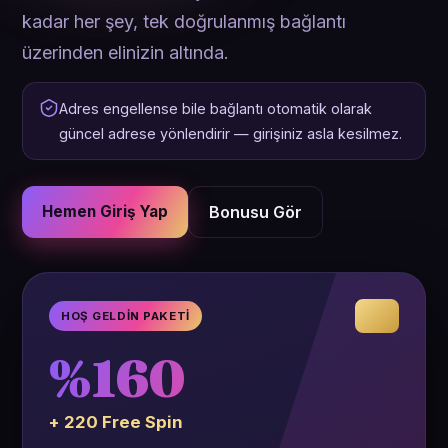
kadar her şey, tek doğrulanmış bağlantı
üzerinden elinizin altında.
Adres engellense bile bağlantı otomatik olarak
güncel adrese yönlendirir — girişiniz asla kesilmez.
Hemen Giriş Yap
Bonusu Gör
HOŞ GELDİN PAKETİ
%160
+ 220 Free Spin