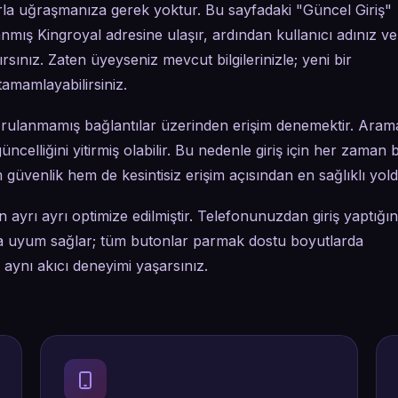
rla uğraşmanıza gerek yoktur. Bu sayfadaki "Güncel Giriş"
mış Kingroyal adresine ulaşır, ardından kullanıcı adınız ve
rsınız. Zaten üyeyseniz mevcut bilgilerinizle; yeni bir
 tamamlayabilirsiniz.
oğrulanmamış bağlantılar üzerinden erişim denemektir. Aram
ncelliğini yitirmiş olabilir. Bu nedenle giriş için her zaman 
güvenlik hem de kesintisiz erişim açısından en sağlıklı yold
n ayrı ayrı optimize edilmiştir. Telefonunuzdan giriş yaptığı
a uyum sağlar; tüm butonlar parmak dostu boyutlarda
aynı akıcı deneyimi yaşarsınız.