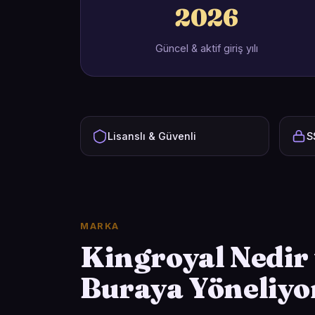
2026
Güncel & aktif giriş yılı
Lisanslı & Güvenli
S
MARKA
Kingroyal Nedir
Buraya Yöneliyo