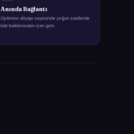
Anında Bağlantı
Optimize altyapı sayesinde yoğun saatlerde
bile beklemeden içeri girin.