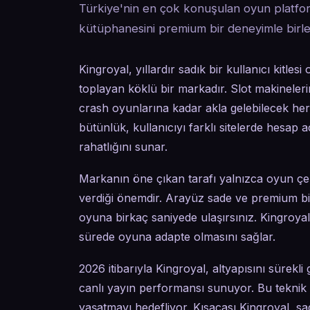
Türkiye'nin en çok konuşulan oyun platfor
kütüphanesini premium bir deneyimle birleş
Kingroyal, yıllardır sadık bir kullanıcı kitle
toplayan köklü bir markadır. Slot makineleri
crash oyunlarına kadar akla gelebilecek her 
bütünlük, kullanıcıyı farklı sitelerde hesa
rahatlığını sunar.
Markanın öne çıkan tarafı yalnızca oyun çeşi
verdiği önemdir. Arayüz sade ve premium bir
oyuna birkaç saniyede ulaşırsınız. Kingroyal,
sürede oyuna adapte olmasını sağlar.
2026 itibarıyla Kingroyal, altyapısını sürekl
canlı yayın performansı sunuyor. Bu teknik ya
yaşatmayı hedefliyor. Kısacası Kingroyal, sad