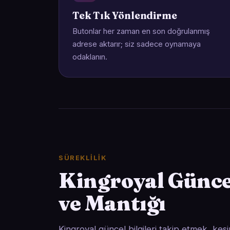
Tek Tık Yönlendirme
Butonlar her zaman en son doğrulanmış
adrese aktarır; siz sadece oynamaya
odaklanın.
SÜREKLILIK
Kingroyal Günc
ve Mantığı
Kingroyal güncel bilgileri takip etmek, kesi