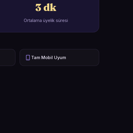
3 dk
Ortalama üyelik süresi
Tam Mobil Uyum