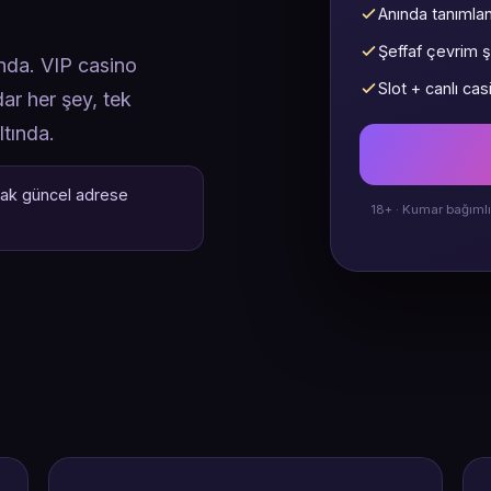
Anında tanımla
Şeffaf çevrim ş
ında. VIP casino
Slot + canlı cas
ar her şey, tek
ltında.
rak güncel adrese
18+ · Kumar bağımlıl