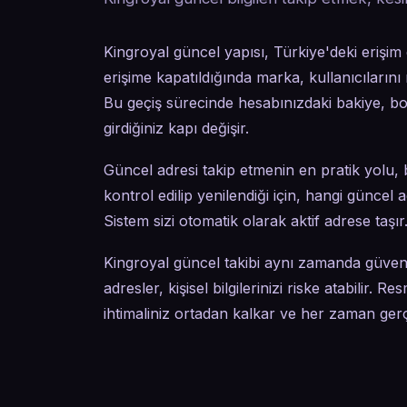
Kingroyal güncel yapısı, Türkiye'deki erişi
erişime kapatıldığında marka, kullanıcıların
Bu geçiş sürecinde hesabınızdaki bakiye, b
girdiğiniz kapı değişir.
Güncel adresi takip etmenin en pratik yolu, b
kontrol edilip yenilendiği için, hangi güncel
Sistem sizi otomatik olarak aktif adrese taşır
Kingroyal güncel takibi aynı zamanda güven
adresler, kişisel bilgilerinizi riske atabilir.
ihtimaliniz ortadan kalkar ve her zaman ge