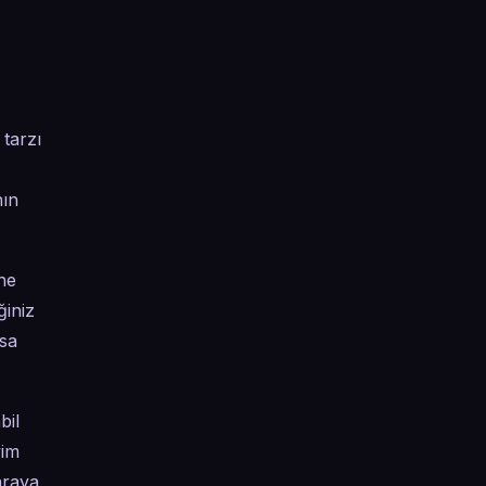
 tarzı
nın
ne
ğiniz
ısa
bil
yim
araya