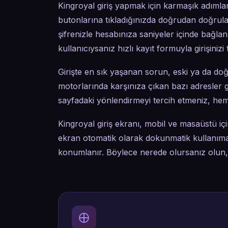
Kingroyal giriş yapmak için karmaşık adımla
butonlarına tıkladığınızda doğrudan doğrulan
şifrenizle hesabınıza saniyeler içinde bağlanı
kullanıcıysanız hızlı kayıt formuyla girişinizi
Girişte en sık yaşanan sorun, eski ya da d
motorlarında karşınıza çıkan bazı adresler gü
sayfadaki yönlendirmeyi tercih etmeniz, hem 
Kingroyal giriş ekranı, mobil ve masaüstü içi
ekran otomatik olarak dokunmatik kullanım
konumlanır. Böylece nerede olursanız olun, 