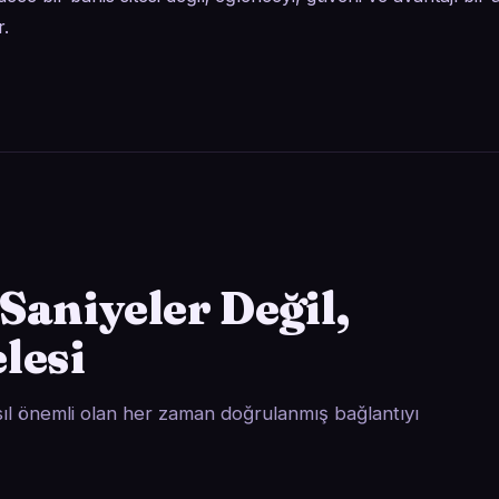
r.
 Saniyeler Değil,
lesi
 asıl önemli olan her zaman doğrulanmış bağlantıyı