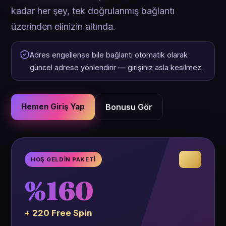
kadar her şey, tek doğrulanmış bağlantı
üzerinden elinizin altında.
Adres engellense bile bağlantı otomatik olarak
güncel adrese yönlendirir — girişiniz asla kesilmez.
Hemen Giriş Yap
Bonusu Gör
HOŞ GELDİN PAKETİ
%160
+ 220 Free Spin