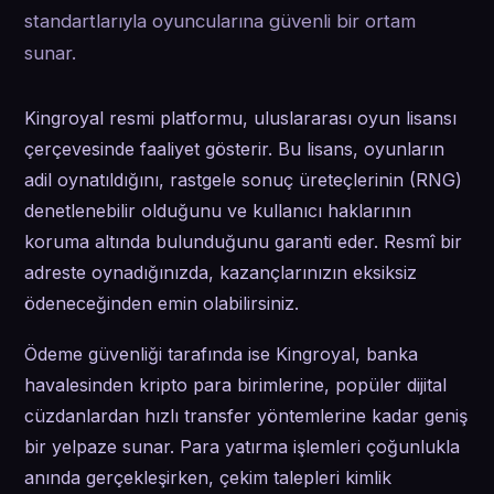
standartlarıyla oyuncularına güvenli bir ortam
sunar.
Kingroyal resmi platformu, uluslararası oyun lisansı
çerçevesinde faaliyet gösterir. Bu lisans, oyunların
adil oynatıldığını, rastgele sonuç üreteçlerinin (RNG)
denetlenebilir olduğunu ve kullanıcı haklarının
koruma altında bulunduğunu garanti eder. Resmî bir
adreste oynadığınızda, kazançlarınızın eksiksiz
ödeneceğinden emin olabilirsiniz.
Ödeme güvenliği tarafında ise Kingroyal, banka
havalesinden kripto para birimlerine, popüler dijital
cüzdanlardan hızlı transfer yöntemlerine kadar geniş
bir yelpaze sunar. Para yatırma işlemleri çoğunlukla
anında gerçekleşirken, çekim talepleri kimlik