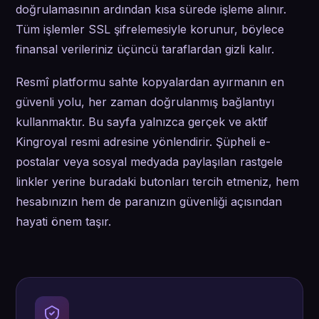
doğrulamasının ardından kısa sürede işleme alınır.
Tüm işlemler SSL şifrelemesiyle korunur, böylece
finansal verileriniz üçüncü taraflardan gizli kalır.
Resmî platformu sahte kopyalardan ayırmanın en
güvenli yolu, her zaman doğrulanmış bağlantıyı
kullanmaktır. Bu sayfa yalnızca gerçek ve aktif
Kingroyal resmi adresine yönlendirir. Şüpheli e-
postalar veya sosyal medyada paylaşılan rastgele
linkler yerine buradaki butonları tercih etmeniz, hem
hesabınızın hem de paranızın güvenliği açısından
hayati önem taşır.