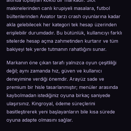
altında toplayan köklü bir markadır. Slot
makinelerinden canlı krupiyeli masalara, futbol
bültenlerinden Aviator tarzı crash oyunlarına kadar
akla gelebilecek her kategori tek hesap üzerinden
erişilebilir durumdadır. Bu bütünlük, kullanıcıyı farklı
sitelerde hesap açma zahmetinden kurtarır ve tüm
bakiyeyi tek yerde tutmanın rahatlığını sunar.
Markanın öne çıkan tarafı yalnızca oyun çeşitliliği
değil; aynı zamanda hız, güven ve kullanıcı
deneyimine verdiği önemdir. Arayüz sade ve
premium bir hisle tasarlanmıştır; menüler arasında
kaybolmadan istediğiniz oyuna birkaç saniyede
ulaşırsınız. Kingroyal, ödeme süreçlerini
basitleştirerek yeni başlayanların bile kısa sürede
oyuna adapte olmasını sağlar.