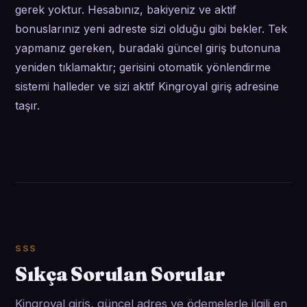
gerek yoktur. Hesabınız, bakiyeniz ve aktif
bonuslarınız yeni adreste sizi olduğu gibi bekler. Tek
yapmanız gereken, buradaki güncel giriş butonuna
yeniden tıklamaktır; gerisini otomatik yönlendirme
sistemi halleder ve sizi aktif Kingroyal giriş adresine
taşır.
SSS
Sıkça Sorulan Sorular
Kingroyal giriş, güncel adres ve ödemelerle ilgili en