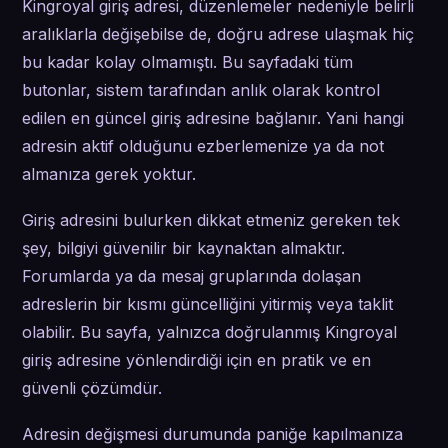
Kingroyal giriş adresi, düzenlemeler nedeniyle belirli
aralıklarla değişebilse de, doğru adrese ulaşmak hiç
bu kadar kolay olmamıştı. Bu sayfadaki tüm
butonlar, sistem tarafından anlık olarak kontrol
edilen en güncel giriş adresine bağlanır. Yani hangi
adresin aktif olduğunu ezberlemenize ya da not
almanıza gerek yoktur.
Giriş adresini bulurken dikkat etmeniz gereken tek
şey, bilgiyi güvenilir bir kaynaktan almaktır.
Forumlarda ya da mesaj gruplarında dolaşan
adreslerin bir kısmı güncelliğini yitirmiş veya taklit
olabilir. Bu sayfa, yalnızca doğrulanmış Kingroyal
giriş adresine yönlendirdiği için en pratik ve en
güvenli çözümdür.
Adresin değişmesi durumunda paniğe kapılmanıza