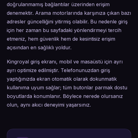
doğrulanmamış bağlantılar üzerinden erişim
denemektir. Arama motorlarında karşınıza çıkan bazı
adresler güncelliğini yitirmiş olabilir. Bu nedenle giriş
için her zaman bu sayfadaki yönlendirmeyi tercih
etmeniz, hem güvenlik hem de kesintisiz erişim
açısından en sağlıklı yoldur.
Kingroyal giriş ekranı, mobil ve masaüstü için ayrı
ayrı optimize edilmiştir. Telefonunuzdan giriş
yaptığınızda ekran otomatik olarak dokunmatik
kullanıma uyum sağlar; tüm butonlar parmak dostu
boyutlarda konumlanır. Böylece nerede olursanız
olun, aynı akıcı deneyimi yaşarsınız.