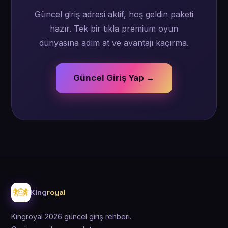
Güncel giriş adresi aktif, hoş geldin paketi
hazır. Tek bir tıkla premium oyun
dünyasına adım at ve avantajı kaçırma.
Güncel Giriş Yap →
King
royal
Kingroyal 2026 güncel giriş rehberi.