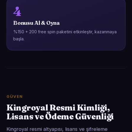
4
Bonusu Al & Oyna
%150 + 200 free spin paketini etkinleştir, kazanmaya
başla.
GÜVEN
Kingroyal Resmi Kimliği,
Lisans ve Ödeme Güvenliği
Kingroyal resmi altyapısı, lisans ve şifreleme