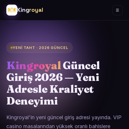
King
royal
☰
YENI TAHT · 2026 GÜNCEL
Kingroyal
Güncel
Giriş 2026 — Yeni
Adresle Kraliyet
Deneyimi
Kingroyal'in yeni güncel giriş adresi yayında. VIP
casino masalarından yüksek oranlı bahislere