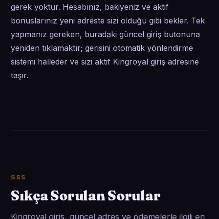
gerek yoktur. Hesabınız, bakiyeniz ve aktif
bonuslarınız yeni adreste sizi olduğu gibi bekler. Tek
yapmanız gereken, buradaki güncel giriş butonuna
yeniden tıklamaktır; gerisini otomatik yönlendirme
sistemi halleder ve sizi aktif Kingroyal giriş adresine
taşır.
SSS
Sıkça Sorulan Sorular
Kingroyal giriş, güncel adres ve ödemelerle ilgili en