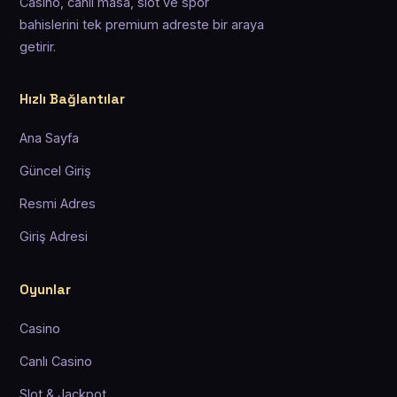
Casino, canlı masa, slot ve spor
bahislerini tek premium adreste bir araya
getirir.
Hızlı Bağlantılar
Ana Sayfa
Güncel Giriş
Resmi Adres
Giriş Adresi
Oyunlar
Casino
Canlı Casino
Slot & Jackpot