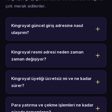
çok merak edilenler.
Kingroyal güncel giriş adresine nasıl
ulaşırım?
Kingroyal resmi adresi neden zaman
zaman değişiyor?
Kingroyal üyeliği ücretsiz mi ve ne kadar
sürer?
Para yatırma ve çekme işlemleri ne kadar