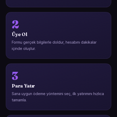
2
Üye Ol
Formu gerçek bilgilerle doldur, hesabını dakikalar
içinde oluştur.
3
Para Yatır
Sana uygun ödeme yöntemini seç, ilk yatırımını hızlıca
tamamla.