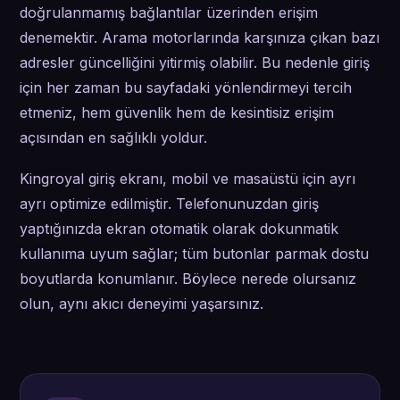
doğrulanmamış bağlantılar üzerinden erişim
denemektir. Arama motorlarında karşınıza çıkan bazı
adresler güncelliğini yitirmiş olabilir. Bu nedenle giriş
için her zaman bu sayfadaki yönlendirmeyi tercih
etmeniz, hem güvenlik hem de kesintisiz erişim
açısından en sağlıklı yoldur.
Kingroyal giriş ekranı, mobil ve masaüstü için ayrı
ayrı optimize edilmiştir. Telefonunuzdan giriş
yaptığınızda ekran otomatik olarak dokunmatik
kullanıma uyum sağlar; tüm butonlar parmak dostu
boyutlarda konumlanır. Böylece nerede olursanız
olun, aynı akıcı deneyimi yaşarsınız.