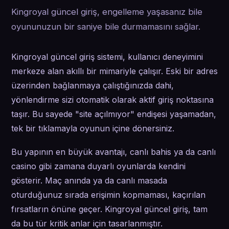
Kingroyal güncel giriş, engelleme yaşasanız bile
oyununuzun bir saniye bile durmamasını sağlar.
Kingroyal güncel giriş sistemi, kullanıcı deneyimini
merkeze alan akıllı bir mimariyle çalışır. Eski bir adres
üzerinden bağlanmaya çalıştığınızda dahi,
yönlendirme sizi otomatik olarak aktif giriş noktasına
taşır. Bu sayede "site açılmıyor" endişesi yaşamadan,
tek bir tıklamayla oyunun içine dönersiniz.
Bu yapının en büyük avantajı, canlı bahis ya da canlı
casino gibi zamana duyarlı oyunlarda kendini
gösterir. Maç anında ya da canlı masada
oturduğunuz sırada erişimin kopmaması, kaçırılan
fırsatların önüne geçer. Kingroyal güncel giriş, tam
da bu tür kritik anlar için tasarlanmıştır.