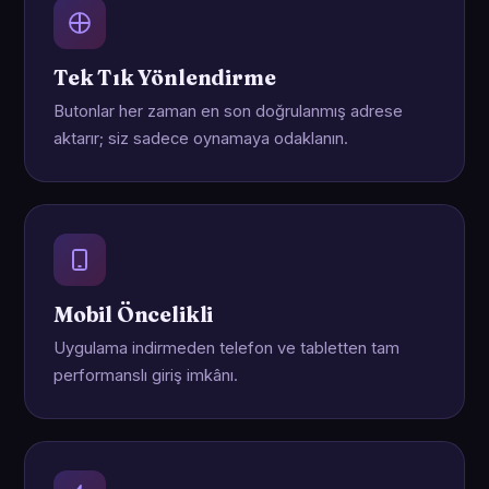
Tek Tık Yönlendirme
Butonlar her zaman en son doğrulanmış adrese
aktarır; siz sadece oynamaya odaklanın.
Mobil Öncelikli
Uygulama indirmeden telefon ve tabletten tam
performanslı giriş imkânı.