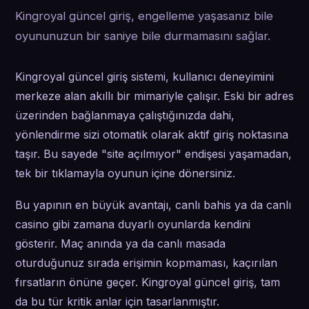
Kingroyal güncel giriş, engelleme yaşasanız bile
oyununuzun bir saniye bile durmamasını sağlar.
Kingroyal güncel giriş sistemi, kullanıcı deneyimini
merkeze alan akıllı bir mimariyle çalışır. Eski bir adres
üzerinden bağlanmaya çalıştığınızda dahi,
yönlendirme sizi otomatik olarak aktif giriş noktasına
taşır. Bu sayede "site açılmıyor" endişesi yaşamadan,
tek bir tıklamayla oyunun içine dönersiniz.
Bu yapının en büyük avantajı, canlı bahis ya da canlı
casino gibi zamana duyarlı oyunlarda kendini
gösterir. Maç anında ya da canlı masada
oturduğunuz sırada erişimin kopmaması, kaçırılan
fırsatların önüne geçer. Kingroyal güncel giriş, tam
da bu tür kritik anlar için tasarlanmıştır.