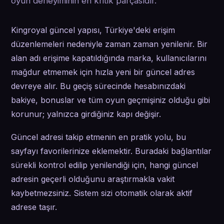
oyun deneyiminin en kritik parçasıdır.
Kingroyal güncel yapısı, Türkiye'deki erişim
düzenlemeleri nedeniyle zaman zaman yenilenir. Bir
alan adı erişime kapatıldığında marka, kullanıcılarını
mağdur etmemek için hızla yeni bir güncel adres
devreye alır. Bu geçiş sürecinde hesabınızdaki
bakiye, bonuslar ve tüm oyun geçmişiniz olduğu gibi
korunur; yalnızca girdiğiniz kapı değişir.
Güncel adresi takip etmenin en pratik yolu, bu
sayfayı favorilerinize eklemektir. Buradaki bağlantılar
sürekli kontrol edilip yenilendiği için, hangi güncel
adresin geçerli olduğunu araştırmakla vakit
kaybetmezsiniz. Sistem sizi otomatik olarak aktif
adrese taşır.