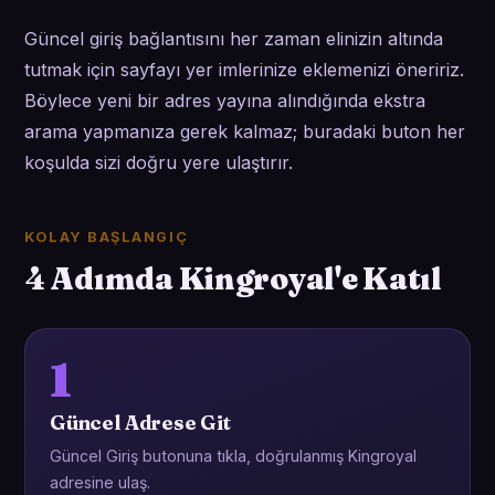
Güncel giriş bağlantısını her zaman elinizin altında
tutmak için sayfayı yer imlerinize eklemenizi öneririz.
Böylece yeni bir adres yayına alındığında ekstra
arama yapmanıza gerek kalmaz; buradaki buton her
koşulda sizi doğru yere ulaştırır.
KOLAY BAŞLANGIÇ
4 Adımda Kingroyal'e Katıl
1
Güncel Adrese Git
Güncel Giriş butonuna tıkla, doğrulanmış Kingroyal
adresine ulaş.