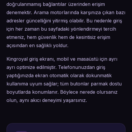
doğrulanmamış bağlantılar üzerinden erişim
denemektir. Arama motorlarında karşınıza çıkan bazı
adresler güncelliğini yitirmiş olabilir. Bu nedenle giriş
için her zaman bu sayfadaki yönlendirmeyi tercih
etmeniz, hem güvenlik hem de kesintisiz erişim
açısından en sağlıklı yoldur.
Kingroyal giriş ekranı, mobil ve masaüstü için ayrı
ayrı optimize edilmiştir. Telefonunuzdan giriş
yaptığınızda ekran otomatik olarak dokunmatik
kullanıma uyum sağlar; tüm butonlar parmak dostu
boyutlarda konumlanır. Böylece nerede olursanız
olun, aynı akıcı deneyimi yaşarsınız.