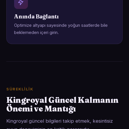
Anında Bağlantı
Optimize altyapı sayesinde yoğun saatlerde bile
beklemeden içeri girin.
SÜREKLILIK
Kingroyal Güncel Kalmanın
Önemi ve Mantığı
Kingroyal güncel bilgileri takip etmek, kesintisiz