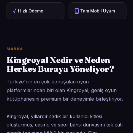
Hızlı Ödeme
Tam Mobil Uyum
MARKA
Kingroyal Nedir ve Neden
Herkes Buraya Yöneliyor?
Türkiye'nin en çok konuşulan oyun
platformlarından biri olan Kingroyal, geniş oyun
kütüphanesini premium bir deneyimle birleştiriyor.
Kingroyal, yıllardır sadık bir kullanıcı kitlesi
oluşturmuş, casino ve spor bahsi dünyasını tek çatı