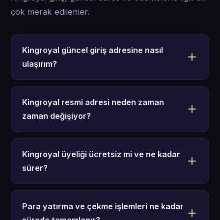
çok merak edilenler.
Kingroyal güncel giriş adresine nasıl
ulaşırım?
Kingroyal resmi adresi neden zaman
zaman değişiyor?
Kingroyal üyeliği ücretsiz mi ve ne kadar
sürer?
Para yatırma ve çekme işlemleri ne kadar