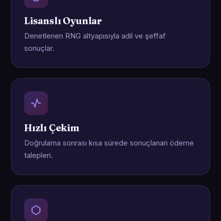
Lisanslı Oyunlar
Denetlenen RNG altyapısıyla adil ve şeffaf
sonuçlar.
Hızlı Çekim
Doğrulama sonrası kısa sürede sonuçlanan ödeme
talepleri.