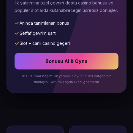
İlk yatırımına özel çevrim dostu casino bonusu ve
popüler slotlarda kullanabileceğin ücretsiz dönüşler.
Anında tanımlanan bonus
Şeffaf çevrim şartı
Slot + canlı casino geçerli
Bonusu Al & Oyna
18+ · Kumar bağımlılık yapabilir, oyununuzu bütçenizle
sınırlayın. Sorumlu oyun ilkesi geçerlidir.