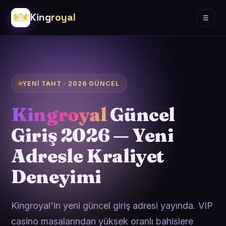
King
royal
☰
YENI TAHT · 2026 GÜNCEL
Kingroyal
Güncel
Giriş 2026 — Yeni
Adresle Kraliyet
Deneyimi
Kingroyal'in yeni güncel giriş adresi yayında. VIP
casino masalarından yüksek oranlı bahislere