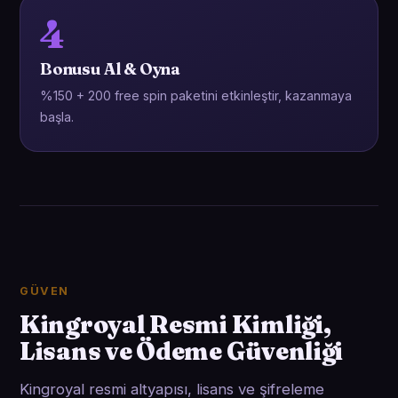
4
Bonusu Al & Oyna
%150 + 200 free spin paketini etkinleştir, kazanmaya
başla.
GÜVEN
Kingroyal Resmi Kimliği,
Lisans ve Ödeme Güvenliği
Kingroyal resmi altyapısı, lisans ve şifreleme