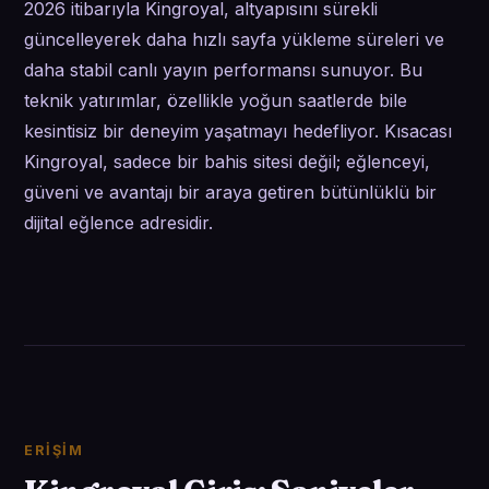
2026 itibarıyla Kingroyal, altyapısını sürekli
güncelleyerek daha hızlı sayfa yükleme süreleri ve
daha stabil canlı yayın performansı sunuyor. Bu
teknik yatırımlar, özellikle yoğun saatlerde bile
kesintisiz bir deneyim yaşatmayı hedefliyor. Kısacası
Kingroyal, sadece bir bahis sitesi değil; eğlenceyi,
güveni ve avantajı bir araya getiren bütünlüklü bir
dijital eğlence adresidir.
ERIŞIM