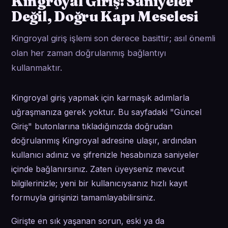
Kingroyal Giriş: Saniyeler
Değil, Doğru Kapı Meselesi
Kingroyal giriş işlemi son derece basittir; asıl önemli
olan her zaman doğrulanmış bağlantıyı
kullanmaktır.
Kingroyal giriş yapmak için karmaşık adımlarla
uğraşmanıza gerek yoktur. Bu sayfadaki "Güncel
Giriş" butonlarına tıkladığınızda doğrudan
doğrulanmış Kingroyal adresine ulaşır, ardından
kullanıcı adınız ve şifrenizle hesabınıza saniyeler
içinde bağlanırsınız. Zaten üyeyseniz mevcut
bilgilerinizle; yeni bir kullanıcıysanız hızlı kayıt
formuyla girişinizi tamamlayabilirsiniz.
Girişte en sık yaşanan sorun, eski ya da