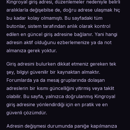
Kingroyal giriş adresi, düzenlemeler nedeniyle belirli
aralıklarla değişebilse de, doğru adrese ulaşmak hiç
bu kadar kolay olmamıştı. Bu sayfadaki tüm
butonlar, sistem tarafından anlık olarak kontrol
edilen en güncel giriş adresine bağlanır. Yani hangi
adresin aktif olduğunu ezberlemenize ya da not
almanıza gerek yoktur.
Giriş adresini bulurken dikkat etmeniz gereken tek
şey, bilgiyi güvenilir bir kaynaktan almaktır.
Forumlarda ya da mesaj gruplarında dolaşan
adreslerin bir kısmı güncelliğini yitirmiş veya taklit
olabilir. Bu sayfa, yalnızca doğrulanmış Kingroyal
giriş adresine yönlendirdiği için en pratik ve en
güvenli çözümdür.
Adresin değişmesi durumunda paniğe kapılmanıza