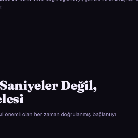
r.
 Saniyeler Değil,
lesi
 asıl önemli olan her zaman doğrulanmış bağlantıyı