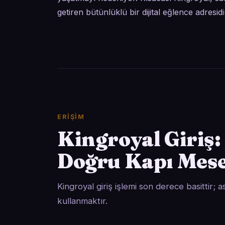
getiren bütünlüklü bir dijital eğlence adresidi
ERIŞIM
Kingroyal Giriş:
Doğru Kapı Mese
Kingroyal giriş işlemi son derece basittir;
kullanmaktır.