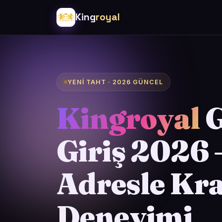
King
royal
YENI TAHT · 2026 GÜNCEL
Kingroyal
G
Giriş 2026 
Adresle Kra
Deneyimi