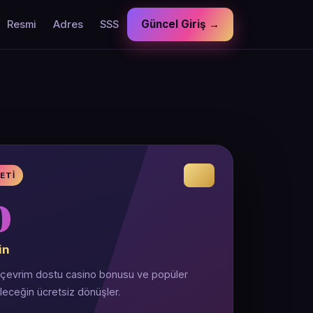
Güncel Giriş →
Resmi
Adres
SSS
ETİ
0
in
el çevrim dostu casino bonusu ve popüler
ileceğin ücretsiz dönüşler.