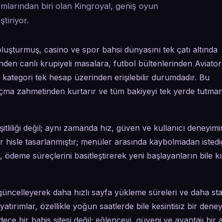
mlarından biri olan Kingroyal, geniş oyun
tiriyor.
si oluşturmuş, casino ve spor bahsi dünyasını tek çatı altında
nden canlı krupiyeli masalara, futbol bültenlerinden Aviator
kategori tek hesap üzerinden erişilebilir durumdadır. Bu
p açma zahmetinden kurtarır ve tüm bakiyeyi tek yerde tutma
tliliği değil; aynı zamanda hız, güven ve kullanıcı deneyimi
 hisle tasarlanmıştır; menüler arasında kaybolmadan istedi
 ödeme süreçlerini basitleştirerek yeni başlayanların bile k
i güncelleyerek daha hızlı sayfa yükleme süreleri ve daha sta
tırımlar, özellikle yoğun saatlerde bile kesintisiz bir dene
ece bir bahis sitesi değil; eğlenceyi, güveni ve avantajı bir 