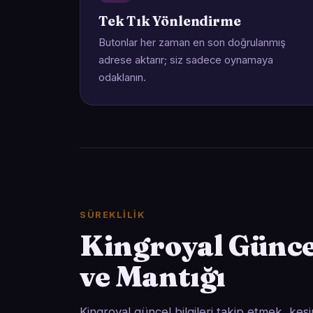
Tek Tık Yönlendirme
Butonlar her zaman en son doğrulanmış
adrese aktarır; siz sadece oynamaya
odaklanın.
SÜREKLILIK
Kingroyal Günc
ve Mantığı
Kingroyal güncel bilgileri takip etmek, kesi