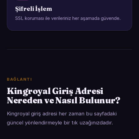
Şifreli İşlem
SSL koruması ile verileriniz her aşamada güvende.
BAĞLANTI
Kingroyal Giriş Adresi
Nereden ve Nasıl Bulunur?
Kingroyal giriş adresi her zaman bu sayfadaki
güncel yönlendirmeyle bir tık uzağınızdadır.