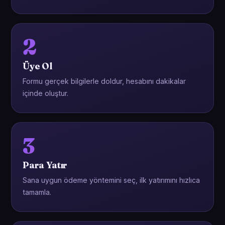
2
Üye Ol
Formu gerçek bilgilerle doldur, hesabını dakikalar
içinde oluştur.
3
Para Yatır
Sana uygun ödeme yöntemini seç, ilk yatırımını hızlıca
tamamla.