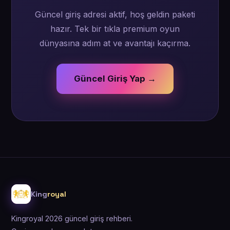
Güncel giriş adresi aktif, hoş geldin paketi
hazır. Tek bir tıkla premium oyun
dünyasına adım at ve avantajı kaçırma.
Güncel Giriş Yap →
King
royal
Kingroyal 2026 güncel giriş rehberi.