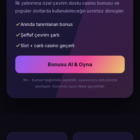
İlk yatırımına özel çevrim dostu casino bonusu ve
popüler slotlarda kullanabileceğin ücretsiz dönüşler.
Anında tanımlanan bonus
Şeffaf çevrim şartı
Slot + canlı casino geçerli
Bonusu Al & Oyna
18+ · Kumar bağımlılık yapabilir, oyununuzu bütçenizle
sınırlayın. Sorumlu oyun ilkesi geçerlidir.