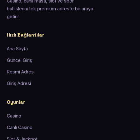
Casino, canlı masa, slot ve spor
bahislerini tek premium adreste bir araya
getirir.
Hızlı Bağlantılar
Ana Sayfa
Güncel Giriş
Resmi Adres
Giriş Adresi
Oyunlar
Casino
Canlı Casino
Slot & Jackpot