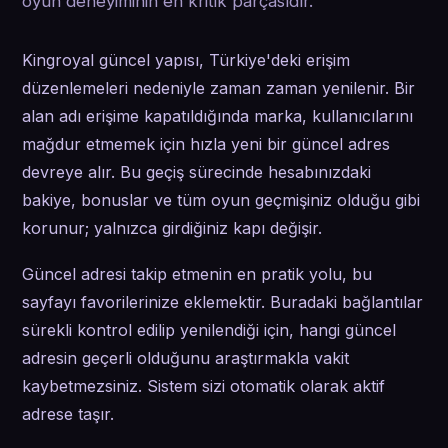
oyun deneyiminin en kritik parçasıdır.
Kingroyal güncel yapısı, Türkiye'deki erişim
düzenlemeleri nedeniyle zaman zaman yenilenir. Bir
alan adı erişime kapatıldığında marka, kullanıcılarını
mağdur etmemek için hızla yeni bir güncel adres
devreye alır. Bu geçiş sürecinde hesabınızdaki
bakiye, bonuslar ve tüm oyun geçmişiniz olduğu gibi
korunur; yalnızca girdiğiniz kapı değişir.
Güncel adresi takip etmenin en pratik yolu, bu
sayfayı favorilerinize eklemektir. Buradaki bağlantılar
sürekli kontrol edilip yenilendiği için, hangi güncel
adresin geçerli olduğunu araştırmakla vakit
kaybetmezsiniz. Sistem sizi otomatik olarak aktif
adrese taşır.