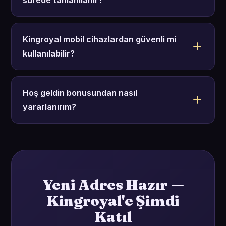
sürede tamamlanır?
Kingroyal mobil cihazlardan güvenli mi
kullanılabilir?
Hoş geldin bonusundan nasıl
yararlanırım?
Yeni Adres Hazır —
Kingroyal'e Şimdi
Katıl