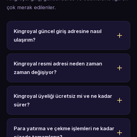
çok merak edilenler.
Kingroyal güncel giriş adresine nasıl
ulaşırım?
Kingroyal resmi adresi neden zaman
zaman değişiyor?
Kingroyal üyeliği ücretsiz mi ve ne kadar
sürer?
Para yatırma ve çekme işlemleri ne kadar