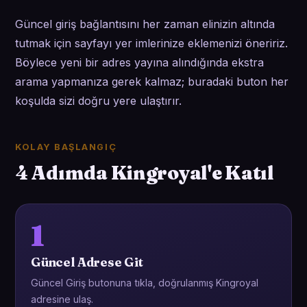
Güncel giriş bağlantısını her zaman elinizin altında
tutmak için sayfayı yer imlerinize eklemenizi öneririz.
Böylece yeni bir adres yayına alındığında ekstra
arama yapmanıza gerek kalmaz; buradaki buton her
koşulda sizi doğru yere ulaştırır.
KOLAY BAŞLANGIÇ
4 Adımda Kingroyal'e Katıl
1
Güncel Adrese Git
Güncel Giriş butonuna tıkla, doğrulanmış Kingroyal
adresine ulaş.