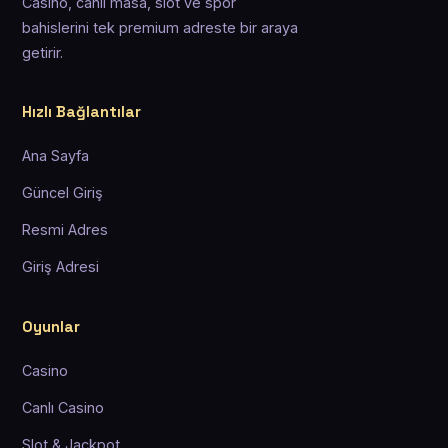
Casino, canlı masa, slot ve spor
bahislerini tek premium adreste bir araya
getirir.
Hızlı Bağlantılar
Ana Sayfa
Güncel Giriş
Resmi Adres
Giriş Adresi
Oyunlar
Casino
Canlı Casino
Slot & Jackpot