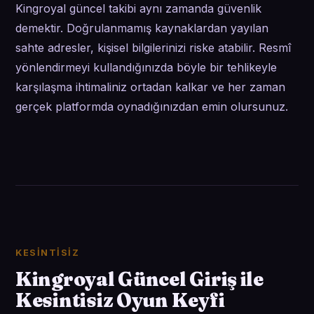
Kingroyal güncel takibi aynı zamanda güvenlik
demektir. Doğrulanmamış kaynaklardan yayılan
sahte adresler, kişisel bilgilerinizi riske atabilir. Resmî
yönlendirmeyi kullandığınızda böyle bir tehlikeyle
karşılaşma ihtimaliniz ortadan kalkar ve her zaman
gerçek platformda oynadığınızdan emin olursunuz.
KESINTISIZ
Kingroyal Güncel Giriş ile
Kesintisiz Oyun Keyfi