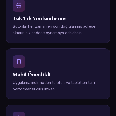
Tek Tık Yönlendirme
Butonlar her zaman en son doğrulanmış adrese
aktarır; siz sadece oynamaya odaklanın.
Mobil Öncelikli
Uygulama indirmeden telefon ve tabletten tam
performanslı giriş imkânı.