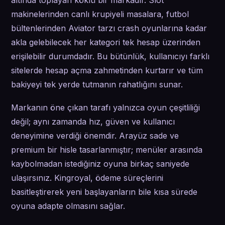
altında toplayan köklü bir markadır. Slot
makinelerinden canlı krupiyeli masalara, futbol
bültenlerinden Aviator tarzı crash oyunlarına kadar
akla gelebilecek her kategori tek hesap üzerinden
erişilebilir durumdadır. Bu bütünlük, kullanıcıyı farklı
sitelerde hesap açma zahmetinden kurtarır ve tüm
bakiyeyi tek yerde tutmanın rahatlığını sunar.
Markanın öne çıkan tarafı yalnızca oyun çeşitliliği
değil; aynı zamanda hız, güven ve kullanıcı
deneyimine verdiği önemdir. Arayüz sade ve
premium bir hisle tasarlanmıştır; menüler arasında
kaybolmadan istediğiniz oyuna birkaç saniyede
ulaşırsınız. Kingroyal, ödeme süreçlerini
basitleştirerek yeni başlayanların bile kısa sürede
oyuna adapte olmasını sağlar.