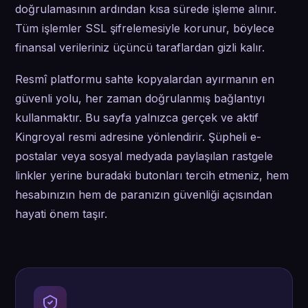
doğrulamasının ardından kısa sürede işleme alınır.
Tüm işlemler SSL şifrelemesiyle korunur, böylece
finansal verileriniz üçüncü taraflardan gizli kalır.
Resmî platformu sahte kopyalardan ayırmanın en
güvenli yolu, her zaman doğrulanmış bağlantıyı
kullanmaktır. Bu sayfa yalnızca gerçek ve aktif
Kingroyal resmi adresine yönlendirir. Şüpheli e-
postalar veya sosyal medyada paylaşılan rastgele
linkler yerine buradaki butonları tercih etmeniz, hem
hesabınızın hem de paranızın güvenliği açısından
hayati önem taşır.