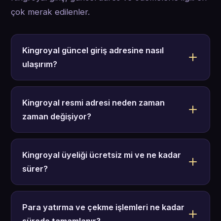
çok merak edilenler.
Kingroyal güncel giriş adresine nasıl
ulaşırım?
Kingroyal resmi adresi neden zaman
zaman değişiyor?
Kingroyal üyeliği ücretsiz mi ve ne kadar
sürer?
Para yatırma ve çekme işlemleri ne kadar