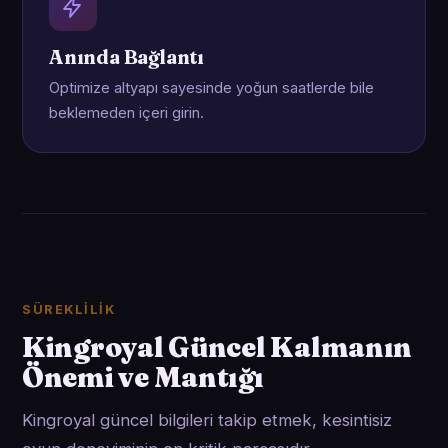
Anında Bağlantı
Optimize altyapı sayesinde yoğun saatlerde bile
beklemeden içeri girin.
SÜREKLILIK
Kingroyal Güncel Kalmanın
Önemi ve Mantığı
Kingroyal güncel bilgileri takip etmek, kesintisiz