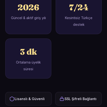
2026
7/24
Güncel & aktif giriş yılı
Kesintisiz Türkçe
destek
3 dk
Ortalama üyelik
süresi
Lisanslı & Güvenli
SSL Şifreli Bağlantı