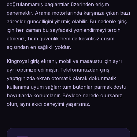
doğrulanmamış bağlantılar üzerinden erişim
denemektir. Arama motorlarında karşınıza çıkan bazı
adresler güncelliğini yitirmiş olabilir. Bu nedenle giriş
için her zaman bu sayfadaki yönlendirmeyi tercih
etmeniz, hem güvenlik hem de kesintisiz erişim
açısından en sağlıklı yoldur.
Kingroyal giriş ekranı, mobil ve masaüstü için ayrı
ayrı optimize edilmiştir. Telefonunuzdan giriş
yaptığınızda ekran otomatik olarak dokunmatik
kullanıma uyum sağlar; tüm butonlar parmak dostu
boyutlarda konumlanır. Böylece nerede olursanız
olun, aynı akıcı deneyimi yaşarsınız.