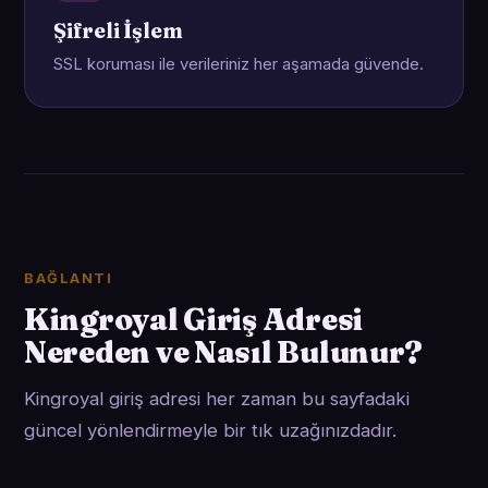
Şifreli İşlem
SSL koruması ile verileriniz her aşamada güvende.
BAĞLANTI
Kingroyal Giriş Adresi
Nereden ve Nasıl Bulunur?
Kingroyal giriş adresi her zaman bu sayfadaki
güncel yönlendirmeyle bir tık uzağınızdadır.