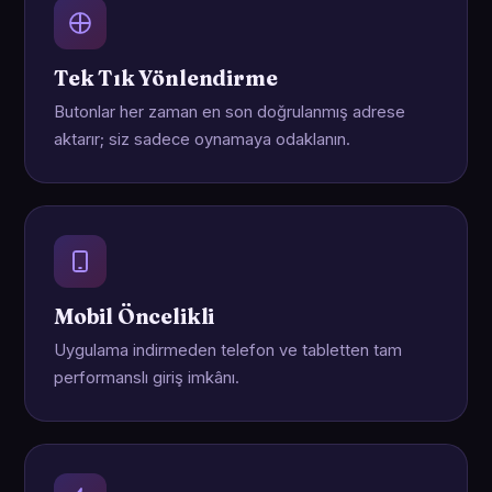
Tek Tık Yönlendirme
Butonlar her zaman en son doğrulanmış adrese
aktarır; siz sadece oynamaya odaklanın.
Mobil Öncelikli
Uygulama indirmeden telefon ve tabletten tam
performanslı giriş imkânı.