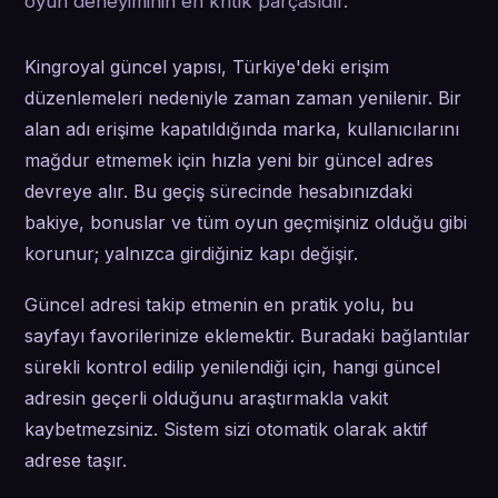
oyun deneyiminin en kritik parçasıdır.
Kingroyal güncel yapısı, Türkiye'deki erişim
düzenlemeleri nedeniyle zaman zaman yenilenir. Bir
alan adı erişime kapatıldığında marka, kullanıcılarını
mağdur etmemek için hızla yeni bir güncel adres
devreye alır. Bu geçiş sürecinde hesabınızdaki
bakiye, bonuslar ve tüm oyun geçmişiniz olduğu gibi
korunur; yalnızca girdiğiniz kapı değişir.
Güncel adresi takip etmenin en pratik yolu, bu
sayfayı favorilerinize eklemektir. Buradaki bağlantılar
sürekli kontrol edilip yenilendiği için, hangi güncel
adresin geçerli olduğunu araştırmakla vakit
kaybetmezsiniz. Sistem sizi otomatik olarak aktif
adrese taşır.