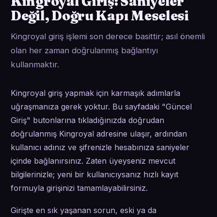
Kingroyal Giriş: Saniyeler
Değil, Doğru Kapı Meselesi
Kingroyal giriş işlemi son derece basittir; asıl önemli
olan her zaman doğrulanmış bağlantıyı
kullanmaktır.
Kingroyal giriş yapmak için karmaşık adımlarla
uğraşmanıza gerek yoktur. Bu sayfadaki "Güncel
Giriş" butonlarına tıkladığınızda doğrudan
doğrulanmış Kingroyal adresine ulaşır, ardından
kullanıcı adınız ve şifrenizle hesabınıza saniyeler
içinde bağlanırsınız. Zaten üyeyseniz mevcut
bilgilerinizle; yeni bir kullanıcıysanız hızlı kayıt
formuyla girişinizi tamamlayabilirsiniz.
Girişte en sık yaşanan sorun, eski ya da