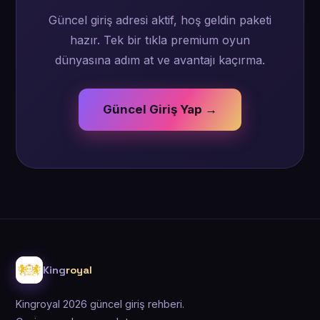
Güncel giriş adresi aktif, hoş geldin paketi
hazır. Tek bir tıkla premium oyun
dünyasına adım at ve avantajı kaçırma.
Güncel Giriş Yap →
King
royal
Kingroyal 2026 güncel giriş rehberi.