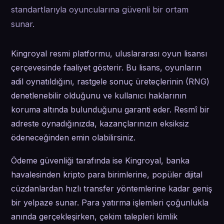
standartlarıyla oyuncularına güvenli bir ortam
sunar.
Kingroyal resmi platformu, uluslararası oyun lisansı
çerçevesinde faaliyet gösterir. Bu lisans, oyunların
adil oynatıldığını, rastgele sonuç üreteçlerinin (RNG)
denetlenebilir olduğunu ve kullanıcı haklarının
koruma altında bulunduğunu garanti eder. Resmî bir
adreste oynadığınızda, kazançlarınızın eksiksiz
ödeneceğinden emin olabilirsiniz.
Ödeme güvenliği tarafında ise Kingroyal, banka
havalesinden kripto para birimlerine, popüler dijital
cüzdanlardan hızlı transfer yöntemlerine kadar geniş
bir yelpaze sunar. Para yatırma işlemleri çoğunlukla
anında gerçekleşirken, çekim talepleri kimlik