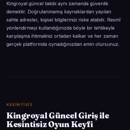
Kingroyal güncel takibi aynı zamanda güvenlik
demektir. Doğrulanmamış kaynaklardan yayılan
sahte adresler, kişisel bilgilerinizi riske atabilir. Resmî
yönlendirmeyi kullandığınızda böyle bir tehlikeyle
karşılaşma ihtimaliniz ortadan kalkar ve her zaman
gerçek platformda oynadığınızdan emin olursunuz.
KESINTISIZ
Kingroyal Güncel Giriş ile
Kesintisiz Oyun Keyfi