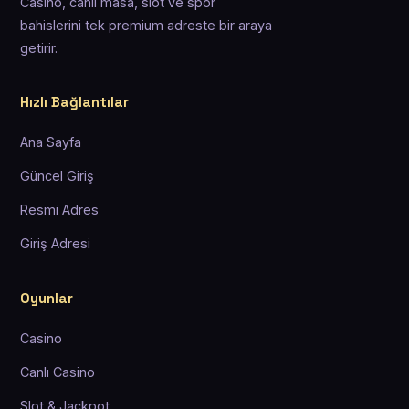
Casino, canlı masa, slot ve spor
bahislerini tek premium adreste bir araya
getirir.
Hızlı Bağlantılar
Ana Sayfa
Güncel Giriş
Resmi Adres
Giriş Adresi
Oyunlar
Casino
Canlı Casino
Slot & Jackpot