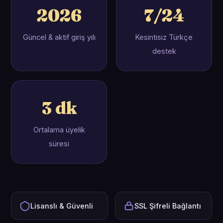
2026
7/24
Güncel & aktif giriş yılı
Kesintisiz Türkçe
destek
3 dk
Ortalama üyelik
süresi
Lisanslı & Güvenli
SSL Şifreli Bağlantı