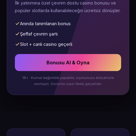
İlk yatırımına özel çevrim dostu casino bonusu ve
popüler slotlarda kullanabileceğin ücretsiz dönüşler.
Anında tanımlanan bonus
Şeffaf çevrim şartı
Slot + canlı casino geçerli
Bonusu Al & Oyna
18+ · Kumar bağımlılık yapabilir, oyununuzu bütçenizle
sınırlayın. Sorumlu oyun ilkesi geçerlidir.