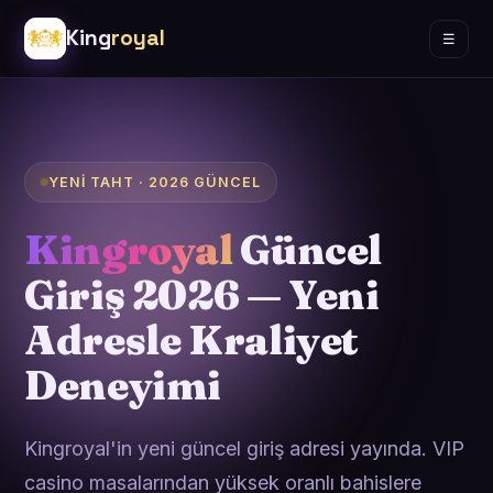
King
royal
☰
YENI TAHT · 2026 GÜNCEL
Kingroyal
Güncel
Giriş 2026 — Yeni
Adresle Kraliyet
Deneyimi
Kingroyal'in yeni güncel giriş adresi yayında. VIP
casino masalarından yüksek oranlı bahislere