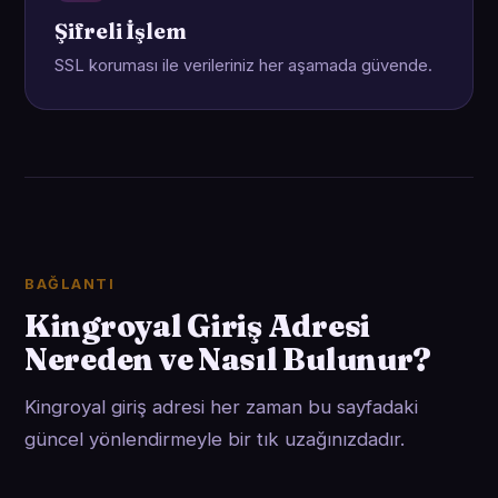
Şifreli İşlem
SSL koruması ile verileriniz her aşamada güvende.
BAĞLANTI
Kingroyal Giriş Adresi
Nereden ve Nasıl Bulunur?
Kingroyal giriş adresi her zaman bu sayfadaki
güncel yönlendirmeyle bir tık uzağınızdadır.