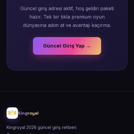
Güncel giriş adresi aktif, hoş geldin paketi
hazır. Tek bir tıkla premium oyun
dünyasına adım at ve avantajı kaçırma.
Güncel Giriş Yap →
King
royal
Kingroyal 2026 güncel giriş rehberi.