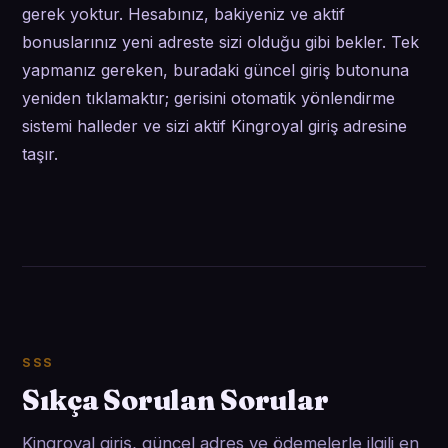
gerek yoktur. Hesabınız, bakiyeniz ve aktif
bonuslarınız yeni adreste sizi olduğu gibi bekler. Tek
yapmanız gereken, buradaki güncel giriş butonuna
yeniden tıklamaktır; gerisini otomatik yönlendirme
sistemi halleder ve sizi aktif Kingroyal giriş adresine
taşır.
SSS
Sıkça Sorulan Sorular
Kingroyal giriş, güncel adres ve ödemelerle ilgili en