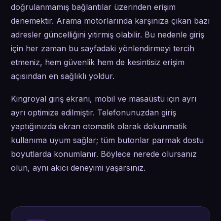
doğrulanmamış bağlantılar üzerinden erişim
denemektir. Arama motorlarında karşınıza çıkan bazı
adresler güncelliğini yitirmiş olabilir. Bu nedenle giriş
için her zaman bu sayfadaki yönlendirmeyi tercih
etmeniz, hem güvenlik hem de kesintisiz erişim
açısından en sağlıklı yoldur.
Kingroyal giriş ekranı, mobil ve masaüstü için ayrı
ayrı optimize edilmiştir. Telefonunuzdan giriş
yaptığınızda ekran otomatik olarak dokunmatik
kullanıma uyum sağlar; tüm butonlar parmak dostu
boyutlarda konumlanır. Böylece nerede olursanız
olun, aynı akıcı deneyimi yaşarsınız.