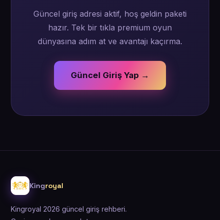
Güncel giriş adresi aktif, hoş geldin paketi
hazır. Tek bir tıkla premium oyun
dünyasına adım at ve avantajı kaçırma.
Güncel Giriş Yap →
King
royal
Kingroyal 2026 güncel giriş rehberi.