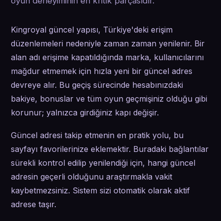
oyun deneyiminin en kritik parçasıdır.
Kingroyal güncel yapısı, Türkiye'deki erişim
düzenlemeleri nedeniyle zaman zaman yenilenir. Bir
alan adı erişime kapatıldığında marka, kullanıcılarını
mağdur etmemek için hızla yeni bir güncel adres
devreye alır. Bu geçiş sürecinde hesabınızdaki
bakiye, bonuslar ve tüm oyun geçmişiniz olduğu gibi
korunur; yalnızca girdiğiniz kapı değişir.
Güncel adresi takip etmenin en pratik yolu, bu
sayfayı favorilerinize eklemektir. Buradaki bağlantılar
sürekli kontrol edilip yenilendiği için, hangi güncel
adresin geçerli olduğunu araştırmakla vakit
kaybetmezsiniz. Sistem sizi otomatik olarak aktif
adrese taşır.