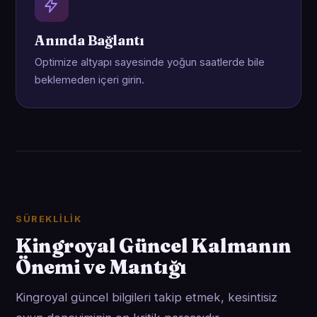
Anında Bağlantı
Optimize altyapı sayesinde yoğun saatlerde bile
beklemeden içeri girin.
SÜREKLILIK
Kingroyal Güncel Kalmanın
Önemi ve Mantığı
Kingroyal güncel bilgileri takip etmek, kesintisiz