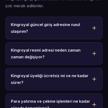
çok merak edilenler.
Kingroyal güncel giriş adresine nasıl
ulaşırım?
Kingroyal resmi adresi neden zaman
zaman değişiyor?
Kingroyal üyeliği ücretsiz mi ve ne kadar
sürer?
Para yatırma ve çekme işlemleri ne kadar