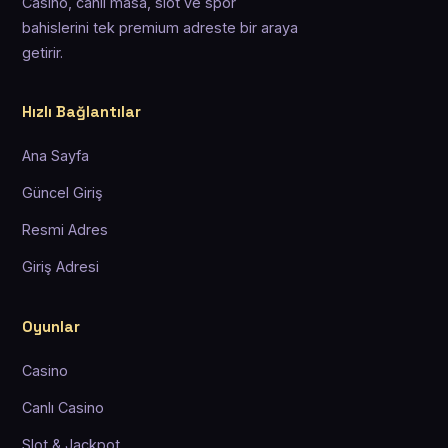
Casino, canlı masa, slot ve spor
bahislerini tek premium adreste bir araya
getirir.
Hızlı Bağlantılar
Ana Sayfa
Güncel Giriş
Resmi Adres
Giriş Adresi
Oyunlar
Casino
Canlı Casino
Slot & Jackpot