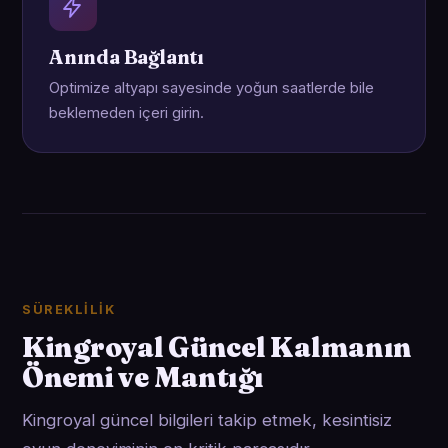
Anında Bağlantı
Optimize altyapı sayesinde yoğun saatlerde bile
beklemeden içeri girin.
SÜREKLILIK
Kingroyal Güncel Kalmanın
Önemi ve Mantığı
Kingroyal güncel bilgileri takip etmek, kesintisiz