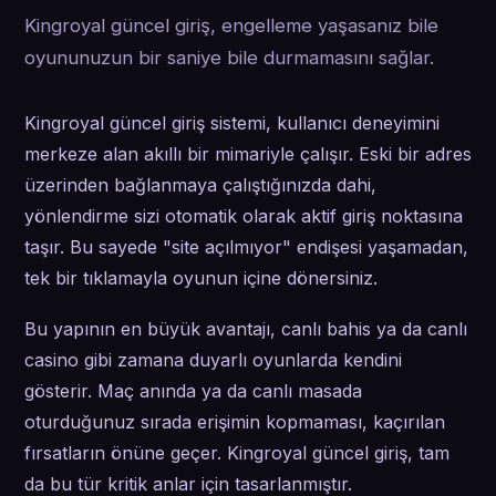
Kingroyal güncel giriş, engelleme yaşasanız bile
oyununuzun bir saniye bile durmamasını sağlar.
Kingroyal güncel giriş sistemi, kullanıcı deneyimini
merkeze alan akıllı bir mimariyle çalışır. Eski bir adres
üzerinden bağlanmaya çalıştığınızda dahi,
yönlendirme sizi otomatik olarak aktif giriş noktasına
taşır. Bu sayede "site açılmıyor" endişesi yaşamadan,
tek bir tıklamayla oyunun içine dönersiniz.
Bu yapının en büyük avantajı, canlı bahis ya da canlı
casino gibi zamana duyarlı oyunlarda kendini
gösterir. Maç anında ya da canlı masada
oturduğunuz sırada erişimin kopmaması, kaçırılan
fırsatların önüne geçer. Kingroyal güncel giriş, tam
da bu tür kritik anlar için tasarlanmıştır.