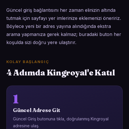
Güncel giriş bağlantısını her zaman elinizin altında
tutmak için sayfayı yer imlerinize eklemenizi öneririz.
Böylece yeni bir adres yayına alındığında ekstra
arama yapmanıza gerek kalmaz; buradaki buton her
koşulda sizi doğru yere ulaştırır.
KOLAY BAŞLANGIÇ
4 Adımda Kingroyal'e Katıl
1
Güncel Adrese Git
Güncel Giriş butonuna tıkla, doğrulanmış Kingroyal
adresine ulaş.