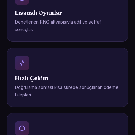
Lisanslı Oyunlar
Denetlenen RNG altyapısıyla adil ve şeffaf
sonuçlar.
Hızlı Çekim
Doğrulama sonrası kısa sürede sonuçlanan ödeme
talepleri.