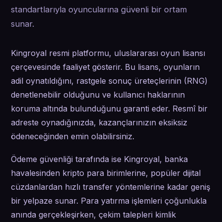
standartlarıyla oyuncularına güvenli bir ortam
sunar.
Kingroyal resmi platformu, uluslararası oyun lisansı
çerçevesinde faaliyet gösterir. Bu lisans, oyunların
adil oynatıldığını, rastgele sonuç üreteçlerinin (RNG)
denetlenebilir olduğunu ve kullanıcı haklarının
koruma altında bulunduğunu garanti eder. Resmî bir
adreste oynadığınızda, kazançlarınızın eksiksiz
ödeneceğinden emin olabilirsiniz.
Ödeme güvenliği tarafında ise Kingroyal, banka
havalesinden kripto para birimlerine, popüler dijital
cüzdanlardan hızlı transfer yöntemlerine kadar geniş
bir yelpaze sunar. Para yatırma işlemleri çoğunlukla
anında gerçekleşirken, çekim talepleri kimlik