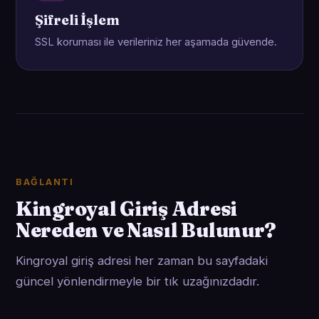
Şifreli İşlem
SSL koruması ile verileriniz her aşamada güvende.
BAĞLANTI
Kingroyal Giriş Adresi
Nereden ve Nasıl Bulunur?
Kingroyal giriş adresi her zaman bu sayfadaki
güncel yönlendirmeyle bir tık uzağınızdadır.