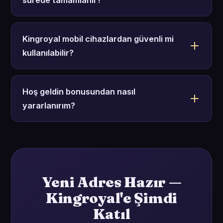
sürede tamamlanır?
Kingroyal mobil cihazlardan güvenli mi
kullanılabilir?
Hoş geldin bonusundan nasıl
yararlanırım?
Yeni Adres Hazır —
Kingroyal'e Şimdi
Katıl