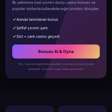
İlk yatırımına özel çevrim dostu casino bonusu ve
popüler slotlarda kullanabileceğin ücretsiz dönüşler.
Anında tanımlanan bonus
Şeffaf çevrim şartı
Slot + canlı casino geçerli
Bonusu Al & Oyna
18+ · Kumar bağımlılık yapabilir, oyununuzu bütçenizle
sınırlayın. Sorumlu oyun ilkesi geçerlidir.