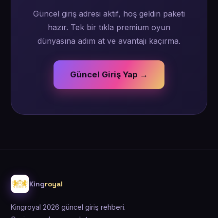
Güncel giriş adresi aktif, hoş geldin paketi
hazır. Tek bir tıkla premium oyun
dünyasına adım at ve avantajı kaçırma.
Güncel Giriş Yap →
King
royal
Kingroyal 2026 güncel giriş rehberi.