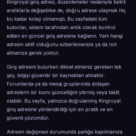
Kingroyal giriş adresi, düzenlemeler nedeniyle belirli
aralıklarla değişebilse de, doğru adrese ulaşmak hiç
bu kadar kolay olmamıştı. Bu sayfadaki tüm
butonlar, sistem tarafından anlık olarak kontrol
edilen en güncel giriş adresine bağlanır. Yani hangi
adresin aktif olduğunu ezberlemenize ya da not
almanıza gerek yoktur.
Giriş adresini bulurken dikkat etmeniz gereken tek
şey, bilgiyi güvenilir bir kaynaktan almaktır.
Forumlarda ya da mesaj gruplarında dolaşan
adreslerin bir kısmı güncelliğini yitirmiş veya taklit
olabilir. Bu sayfa, yalnızca doğrulanmış Kingroyal
giriş adresine yönlendirdiği için en pratik ve en
güvenli çözümdür.
Adresin değişmesi durumunda paniğe kapılmanıza