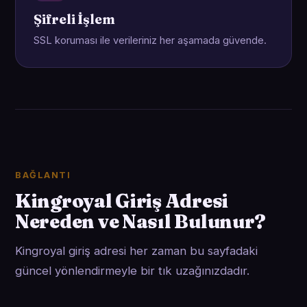
Şifreli İşlem
SSL koruması ile verileriniz her aşamada güvende.
BAĞLANTI
Kingroyal Giriş Adresi
Nereden ve Nasıl Bulunur?
Kingroyal giriş adresi her zaman bu sayfadaki
güncel yönlendirmeyle bir tık uzağınızdadır.