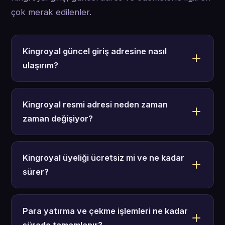
çok merak edilenler.
Kingroyal güncel giriş adresine nasıl
ulaşırım?
Kingroyal resmi adresi neden zaman
zaman değişiyor?
Kingroyal üyeliği ücretsiz mi ve ne kadar
sürer?
Para yatırma ve çekme işlemleri ne kadar