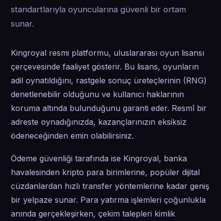
standartlarıyla oyuncularına güvenli bir ortam
sunar.
Kingroyal resmi platformu, uluslararası oyun lisansı
çerçevesinde faaliyet gösterir. Bu lisans, oyunların
adil oynatıldığını, rastgele sonuç üreteçlerinin (RNG)
denetlenebilir olduğunu ve kullanıcı haklarının
koruma altında bulunduğunu garanti eder. Resmî bir
adreste oynadığınızda, kazançlarınızın eksiksiz
ödeneceğinden emin olabilirsiniz.
Ödeme güvenliği tarafında ise Kingroyal, banka
havalesinden kripto para birimlerine, popüler dijital
cüzdanlardan hızlı transfer yöntemlerine kadar geniş
bir yelpaze sunar. Para yatırma işlemleri çoğunlukla
anında gerçekleşirken, çekim talepleri kimlik