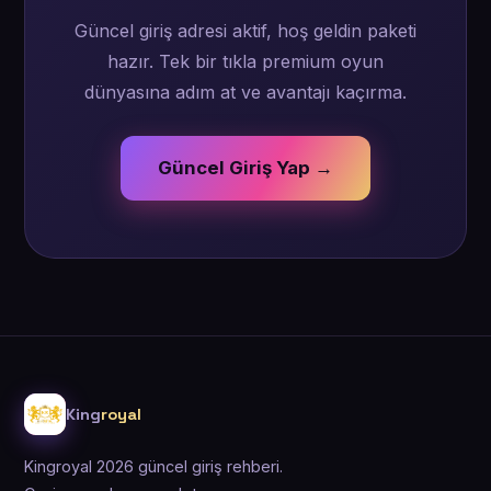
Güncel giriş adresi aktif, hoş geldin paketi
hazır. Tek bir tıkla premium oyun
dünyasına adım at ve avantajı kaçırma.
Güncel Giriş Yap →
King
royal
Kingroyal 2026 güncel giriş rehberi.