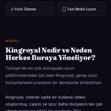
Hızlı Ödeme
Tam Mobil Uyum
MARKA
Kingroyal Nedir ve Neden
Herkes Buraya Yöneliyor?
Türkiye'nin en çok konuşulan oyun
platformlarından biri olan Kingroyal, geniş oyun
kütüphanesini premium bir deneyimle birleştiriyor.
Kingroyal, yıllardır sadık bir kullanıcı kitlesi
oluşturmuş, casino ve spor bahsi dünyasını tek çatı