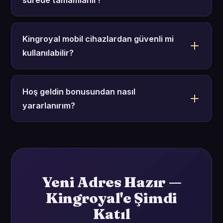
sürede tamamlanır?
Kingroyal mobil cihazlardan güvenli mi
kullanılabilir?
Hoş geldin bonusundan nasıl
yararlanırım?
Yeni Adres Hazır —
Kingroyal'e Şimdi
Katıl