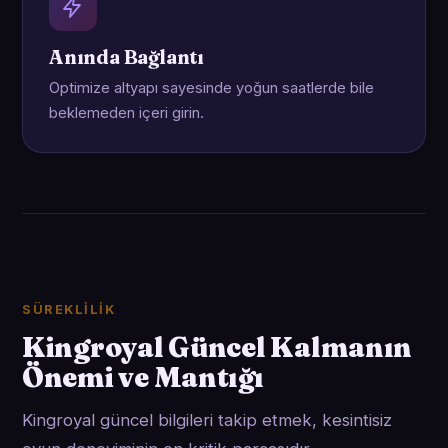
Anında Bağlantı
Optimize altyapı sayesinde yoğun saatlerde bile
beklemeden içeri girin.
SÜREKLILIK
Kingroyal Güncel Kalmanın
Önemi ve Mantığı
Kingroyal güncel bilgileri takip etmek, kesintisiz