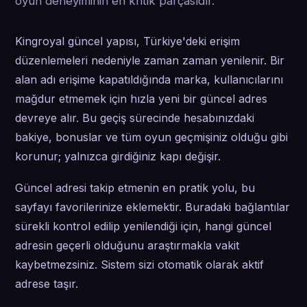
oyun deneyiminin en kritik parçasıdır.
Kingroyal güncel yapısı, Türkiye'deki erişim
düzenlemeleri nedeniyle zaman zaman yenilenir. Bir
alan adı erişime kapatıldığında marka, kullanıcılarını
mağdur etmemek için hızla yeni bir güncel adres
devreye alır. Bu geçiş sürecinde hesabınızdaki
bakiye, bonuslar ve tüm oyun geçmişiniz olduğu gibi
korunur; yalnızca girdiğiniz kapı değişir.
Güncel adresi takip etmenin en pratik yolu, bu
sayfayı favorilerinize eklemektir. Buradaki bağlantılar
sürekli kontrol edilip yenilendiği için, hangi güncel
adresin geçerli olduğunu araştırmakla vakit
kaybetmezsiniz. Sistem sizi otomatik olarak aktif
adrese taşır.