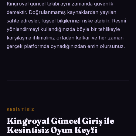
Kingroyal güncel takibi aynı zamanda güvenlik
demektir. Doğrulanmamış kaynaklardan yayılan
sahte adresler, kişisel bilgilerinizi riske atabilir. Resmî
yönlendirmeyi kullandığınızda böyle bir tehlikeyle
karşılaşma ihtimaliniz ortadan kalkar ve her zaman
gerçek platformda oynadığınızdan emin olursunuz.
KESINTISIZ
Kingroyal Güncel Giriş ile
Kesintisiz Oyun Keyfi