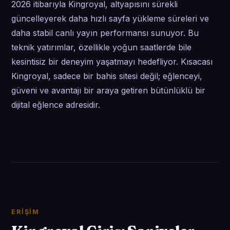
2026 itibarıyla Kingroyal, altyapısını sürekli
güncelleyerek daha hızlı sayfa yükleme süreleri ve
daha stabil canlı yayın performansı sunuyor. Bu
teknik yatırımlar, özellikle yoğun saatlerde bile
kesintisiz bir deneyim yaşatmayı hedefliyor. Kısacası
Kingroyal, sadece bir bahis sitesi değil; eğlenceyi,
güveni ve avantajı bir araya getiren bütünlüklü bir
dijital eğlence adresidir.
ERIŞIM