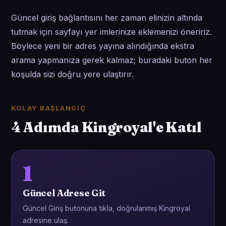
Güncel giriş bağlantısını her zaman elinizin altında
tutmak için sayfayı yer imlerinize eklemenizi öneririz.
Böylece yeni bir adres yayına alındığında ekstra
arama yapmanıza gerek kalmaz; buradaki buton her
koşulda sizi doğru yere ulaştırır.
KOLAY BAŞLANGIÇ
4 Adımda Kingroyal'e Katıl
1
Güncel Adrese Git
Güncel Giriş butonuna tıkla, doğrulanmış Kingroyal
adresine ulaş.