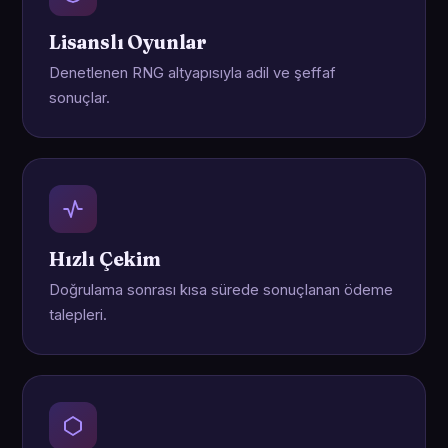
Lisanslı Oyunlar
Denetlenen RNG altyapısıyla adil ve şeffaf
sonuçlar.
Hızlı Çekim
Doğrulama sonrası kısa sürede sonuçlanan ödeme
talepleri.