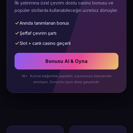
İlk yatırımına özel çevrim dostu casino bonusu ve
popüler slotlarda kullanabileceğin ücretsiz dönüşler.
Anında tanımlanan bonus
Şeffaf çevrim şartı
Slot + canlı casino geçerli
Bonusu Al & Oyna
18+ · Kumar bağımlılık yapabilir, oyununuzu bütçenizle
sınırlayın. Sorumlu oyun ilkesi geçerlidir.