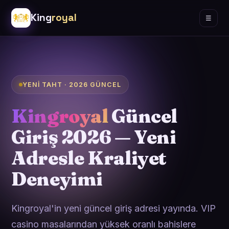
King
royal
☰
YENI TAHT · 2026 GÜNCEL
Kingroyal
Güncel
Giriş 2026 — Yeni
Adresle Kraliyet
Deneyimi
Kingroyal'in yeni güncel giriş adresi yayında. VIP
casino masalarından yüksek oranlı bahislere