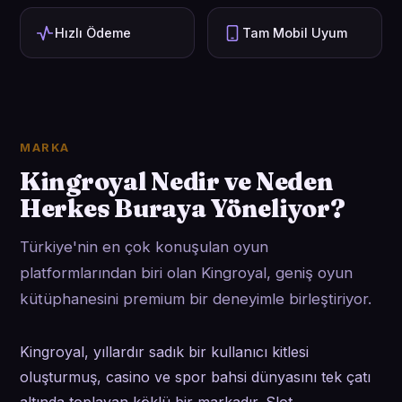
Hızlı Ödeme
Tam Mobil Uyum
MARKA
Kingroyal Nedir ve Neden
Herkes Buraya Yöneliyor?
Türkiye'nin en çok konuşulan oyun
platformlarından biri olan Kingroyal, geniş oyun
kütüphanesini premium bir deneyimle birleştiriyor.
Kingroyal, yıllardır sadık bir kullanıcı kitlesi
oluşturmuş, casino ve spor bahsi dünyasını tek çatı