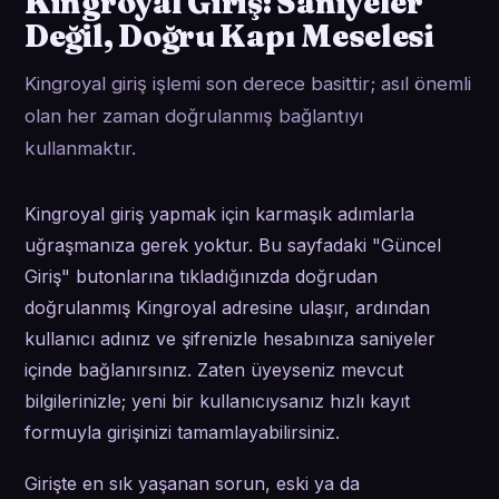
Kingroyal Giriş: Saniyeler
Değil, Doğru Kapı Meselesi
Kingroyal giriş işlemi son derece basittir; asıl önemli
olan her zaman doğrulanmış bağlantıyı
kullanmaktır.
Kingroyal giriş yapmak için karmaşık adımlarla
uğraşmanıza gerek yoktur. Bu sayfadaki "Güncel
Giriş" butonlarına tıkladığınızda doğrudan
doğrulanmış Kingroyal adresine ulaşır, ardından
kullanıcı adınız ve şifrenizle hesabınıza saniyeler
içinde bağlanırsınız. Zaten üyeyseniz mevcut
bilgilerinizle; yeni bir kullanıcıysanız hızlı kayıt
formuyla girişinizi tamamlayabilirsiniz.
Girişte en sık yaşanan sorun, eski ya da