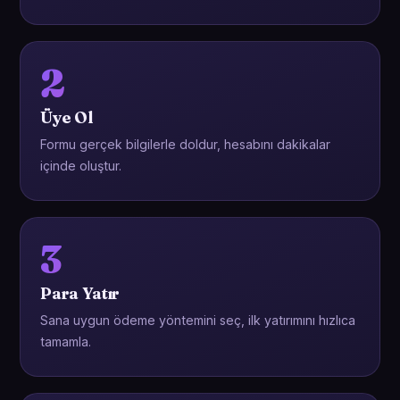
2
Üye Ol
Formu gerçek bilgilerle doldur, hesabını dakikalar
içinde oluştur.
3
Para Yatır
Sana uygun ödeme yöntemini seç, ilk yatırımını hızlıca
tamamla.