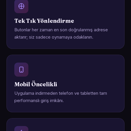
Tek Tık Yönlendirme
Butonlar her zaman en son doğrulanmış adrese
aktarır; siz sadece oynamaya odaklanın.
Mobil Öncelikli
Uygulama indirmeden telefon ve tabletten tam
performanslı giriş imkânı.