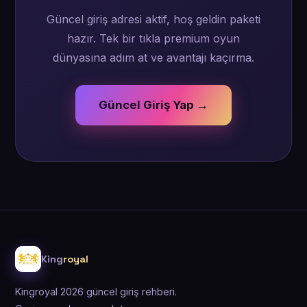
Güncel giriş adresi aktif, hoş geldin paketi
hazır. Tek bir tıkla premium oyun
dünyasına adım at ve avantajı kaçırma.
Güncel Giriş Yap →
King
royal
Kingroyal 2026 güncel giriş rehberi.