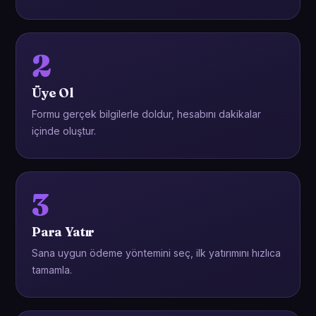
2
Üye Ol
Formu gerçek bilgilerle doldur, hesabını dakikalar
içinde oluştur.
3
Para Yatır
Sana uygun ödeme yöntemini seç, ilk yatırımını hızlıca
tamamla.