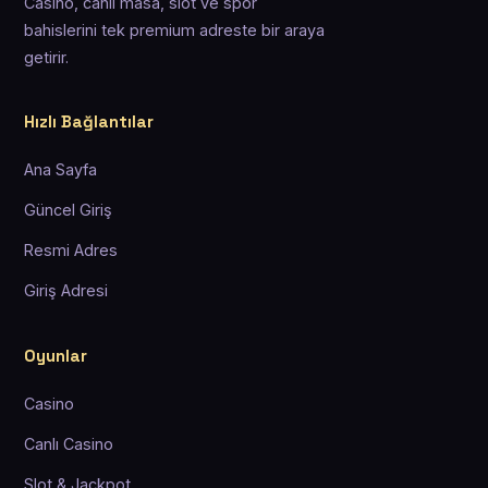
Casino, canlı masa, slot ve spor
bahislerini tek premium adreste bir araya
getirir.
Hızlı Bağlantılar
Ana Sayfa
Güncel Giriş
Resmi Adres
Giriş Adresi
Oyunlar
Casino
Canlı Casino
Slot & Jackpot