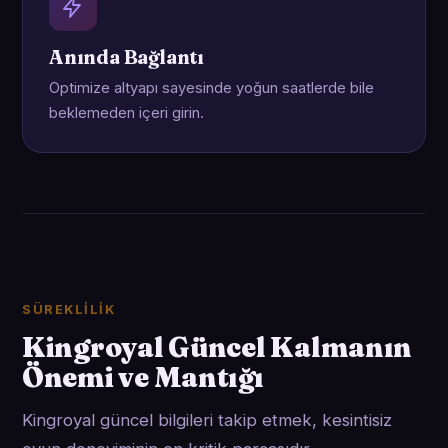
Anında Bağlantı
Optimize altyapı sayesinde yoğun saatlerde bile
beklemeden içeri girin.
SÜREKLILIK
Kingroyal Güncel Kalmanın
Önemi ve Mantığı
Kingroyal güncel bilgileri takip etmek, kesintisiz