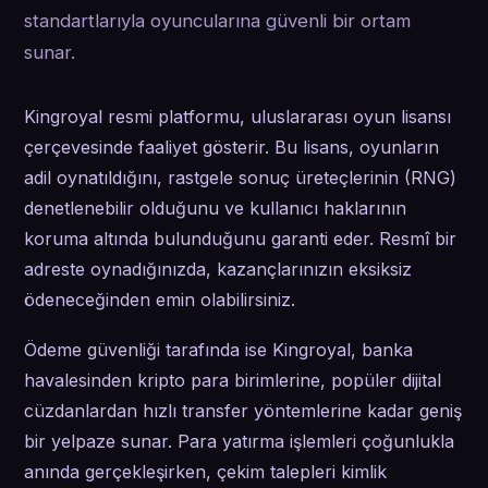
standartlarıyla oyuncularına güvenli bir ortam
sunar.
Kingroyal resmi platformu, uluslararası oyun lisansı
çerçevesinde faaliyet gösterir. Bu lisans, oyunların
adil oynatıldığını, rastgele sonuç üreteçlerinin (RNG)
denetlenebilir olduğunu ve kullanıcı haklarının
koruma altında bulunduğunu garanti eder. Resmî bir
adreste oynadığınızda, kazançlarınızın eksiksiz
ödeneceğinden emin olabilirsiniz.
Ödeme güvenliği tarafında ise Kingroyal, banka
havalesinden kripto para birimlerine, popüler dijital
cüzdanlardan hızlı transfer yöntemlerine kadar geniş
bir yelpaze sunar. Para yatırma işlemleri çoğunlukla
anında gerçekleşirken, çekim talepleri kimlik