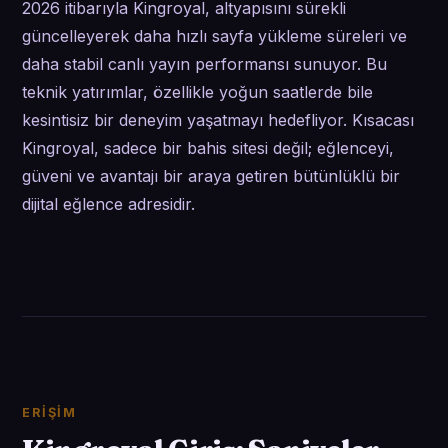
2026 itibarıyla Kingroyal, altyapısını sürekli
güncelleyerek daha hızlı sayfa yükleme süreleri ve
daha stabil canlı yayın performansı sunuyor. Bu
teknik yatırımlar, özellikle yoğun saatlerde bile
kesintisiz bir deneyim yaşatmayı hedefliyor. Kısacası
Kingroyal, sadece bir bahis sitesi değil; eğlenceyi,
güveni ve avantajı bir araya getiren bütünlüklü bir
dijital eğlence adresidir.
ERIŞIM