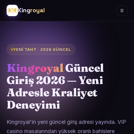
King
royal
☰
YENI TAHT · 2026 GÜNCEL
Kingroyal
Güncel
Giriş 2026 — Yeni
Adresle Kraliyet
Deneyimi
Kingroyal'in yeni güncel giriş adresi yayında. VIP
casino masalarından yüksek oranlı bahislere