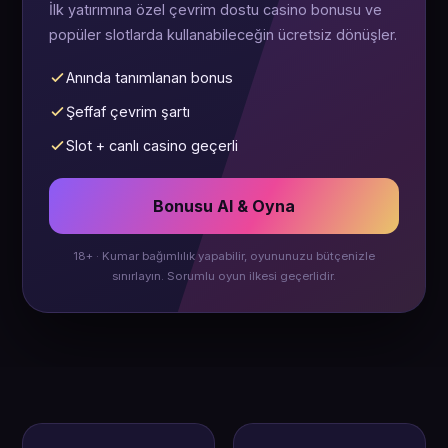
İlk yatırımına özel çevrim dostu casino bonusu ve
popüler slotlarda kullanabileceğin ücretsiz dönüşler.
Anında tanımlanan bonus
Şeffaf çevrim şartı
Slot + canlı casino geçerli
Bonusu Al & Oyna
18+ · Kumar bağımlılık yapabilir, oyununuzu bütçenizle
sınırlayın. Sorumlu oyun ilkesi geçerlidir.