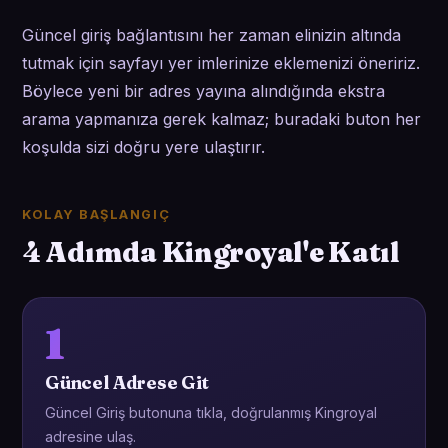
Güncel giriş bağlantısını her zaman elinizin altında
tutmak için sayfayı yer imlerinize eklemenizi öneririz.
Böylece yeni bir adres yayına alındığında ekstra
arama yapmanıza gerek kalmaz; buradaki buton her
koşulda sizi doğru yere ulaştırır.
KOLAY BAŞLANGIÇ
4 Adımda Kingroyal'e Katıl
1
Güncel Adrese Git
Güncel Giriş butonuna tıkla, doğrulanmış Kingroyal
adresine ulaş.