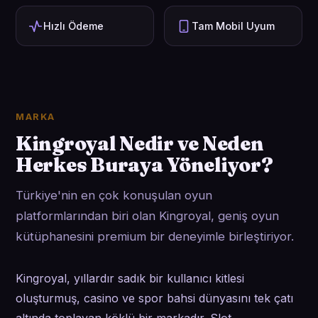
Hızlı Ödeme
Tam Mobil Uyum
MARKA
Kingroyal Nedir ve Neden
Herkes Buraya Yöneliyor?
Türkiye'nin en çok konuşulan oyun
platformlarından biri olan Kingroyal, geniş oyun
kütüphanesini premium bir deneyimle birleştiriyor.
Kingroyal, yıllardır sadık bir kullanıcı kitlesi
oluşturmuş, casino ve spor bahsi dünyasını tek çatı