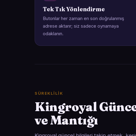
Tek Tık Yönlendirme
Butonlar her zaman en son doğrulanmış
adrese aktarır; siz sadece oynamaya
odaklanın.
SÜREKLILIK
Kingroyal Günc
ve Mantığı
Kingroyal güncel bilgileri takip etmek, kesi