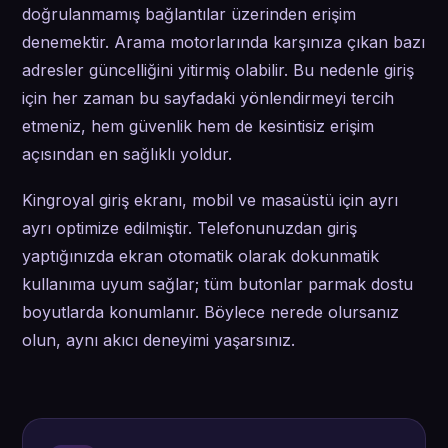
doğrulanmamış bağlantılar üzerinden erişim
denemektir. Arama motorlarında karşınıza çıkan bazı
adresler güncelliğini yitirmiş olabilir. Bu nedenle giriş
için her zaman bu sayfadaki yönlendirmeyi tercih
etmeniz, hem güvenlik hem de kesintisiz erişim
açısından en sağlıklı yoldur.
Kingroyal giriş ekranı, mobil ve masaüstü için ayrı
ayrı optimize edilmiştir. Telefonunuzdan giriş
yaptığınızda ekran otomatik olarak dokunmatik
kullanıma uyum sağlar; tüm butonlar parmak dostu
boyutlarda konumlanır. Böylece nerede olursanız
olun, aynı akıcı deneyimi yaşarsınız.