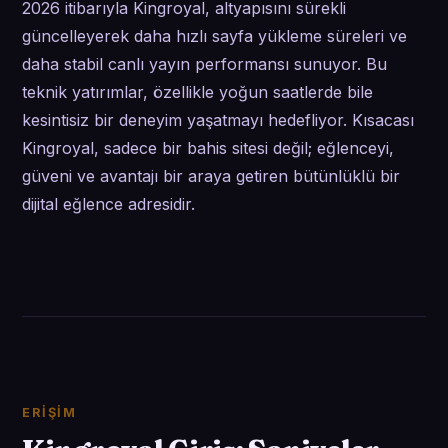
2026 itibarıyla Kingroyal, altyapısını sürekli
güncelleyerek daha hızlı sayfa yükleme süreleri ve
daha stabil canlı yayın performansı sunuyor. Bu
teknik yatırımlar, özellikle yoğun saatlerde bile
kesintisiz bir deneyim yaşatmayı hedefliyor. Kısacası
Kingroyal, sadece bir bahis sitesi değil; eğlenceyi,
güveni ve avantajı bir araya getiren bütünlüklü bir
dijital eğlence adresidir.
ERIŞIM