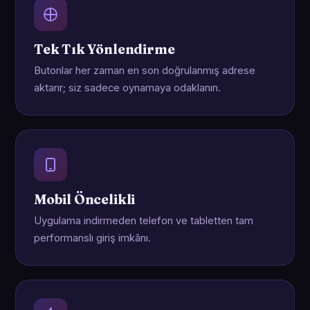
Tek Tık Yönlendirme
Butonlar her zaman en son doğrulanmış adrese
aktarır; siz sadece oynamaya odaklanın.
Mobil Öncelikli
Uygulama indirmeden telefon ve tabletten tam
performanslı giriş imkânı.