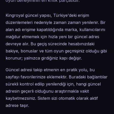
oyun deneyiminin en kritik parçasıdır.
Kingroyal güncel yapısı, Türkiye'deki erişim
düzenlemeleri nedeniyle zaman zaman yenilenir. Bir
alan adı erişime kapatıldığında marka, kullanıcılarını
mağdur etmemek için hızla yeni bir güncel adres
devreye alır. Bu geçiş sürecinde hesabınızdaki
bakiye, bonuslar ve tüm oyun geçmişiniz olduğu gibi
korunur; yalnızca girdiğiniz kapı değişir.
Güncel adresi takip etmenin en pratik yolu, bu
sayfayı favorilerinize eklemektir. Buradaki bağlantılar
sürekli kontrol edilip yenilendiği için, hangi güncel
adresin geçerli olduğunu araştırmakla vakit
kaybetmezsiniz. Sistem sizi otomatik olarak aktif
adrese taşır.