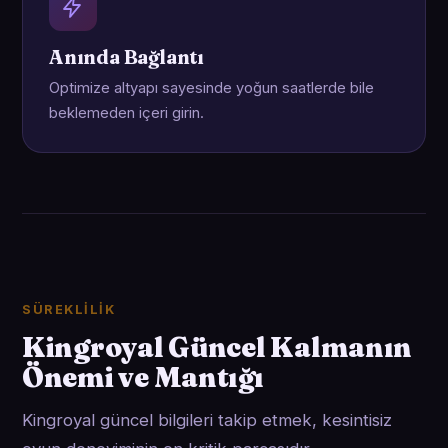
Anında Bağlantı
Optimize altyapı sayesinde yoğun saatlerde bile
beklemeden içeri girin.
SÜREKLILIK
Kingroyal Güncel Kalmanın
Önemi ve Mantığı
Kingroyal güncel bilgileri takip etmek, kesintisiz