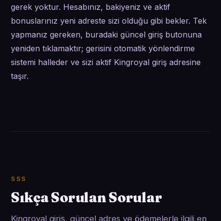
gerek yoktur. Hesabınız, bakiyeniz ve aktif
bonuslarınız yeni adreste sizi olduğu gibi bekler. Tek
yapmanız gereken, buradaki güncel giriş butonuna
yeniden tıklamaktır; gerisini otomatik yönlendirme
sistemi halleder ve sizi aktif Kingroyal giriş adresine
taşır.
SSS
Sıkça Sorulan Sorular
Kingroyal giriş, güncel adres ve ödemelerle ilgili en