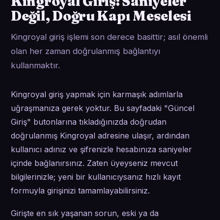
Kingroyal Giriş: Saniyeler
Değil, Doğru Kapı Meselesi
Kingroyal giriş işlemi son derece basittir; asıl önemli
olan her zaman doğrulanmış bağlantıyı
kullanmaktır.
Kingroyal giriş yapmak için karmaşık adımlarla
uğraşmanıza gerek yoktur. Bu sayfadaki "Güncel
Giriş" butonlarına tıkladığınızda doğrudan
doğrulanmış Kingroyal adresine ulaşır, ardından
kullanıcı adınız ve şifrenizle hesabınıza saniyeler
içinde bağlanırsınız. Zaten üyeyseniz mevcut
bilgilerinizle; yeni bir kullanıcıysanız hızlı kayıt
formuyla girişinizi tamamlayabilirsiniz.
Girişte en sık yaşanan sorun, eski ya da