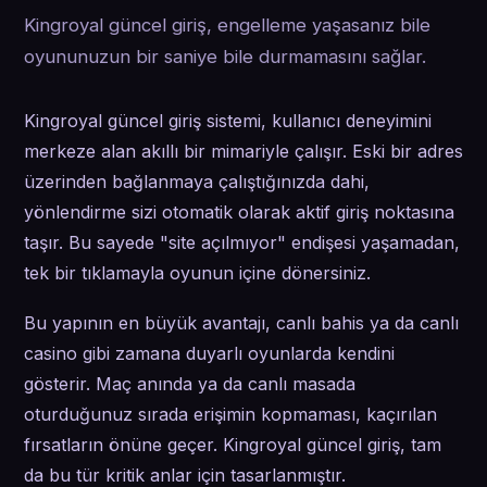
Kingroyal güncel giriş, engelleme yaşasanız bile
oyununuzun bir saniye bile durmamasını sağlar.
Kingroyal güncel giriş sistemi, kullanıcı deneyimini
merkeze alan akıllı bir mimariyle çalışır. Eski bir adres
üzerinden bağlanmaya çalıştığınızda dahi,
yönlendirme sizi otomatik olarak aktif giriş noktasına
taşır. Bu sayede "site açılmıyor" endişesi yaşamadan,
tek bir tıklamayla oyunun içine dönersiniz.
Bu yapının en büyük avantajı, canlı bahis ya da canlı
casino gibi zamana duyarlı oyunlarda kendini
gösterir. Maç anında ya da canlı masada
oturduğunuz sırada erişimin kopmaması, kaçırılan
fırsatların önüne geçer. Kingroyal güncel giriş, tam
da bu tür kritik anlar için tasarlanmıştır.