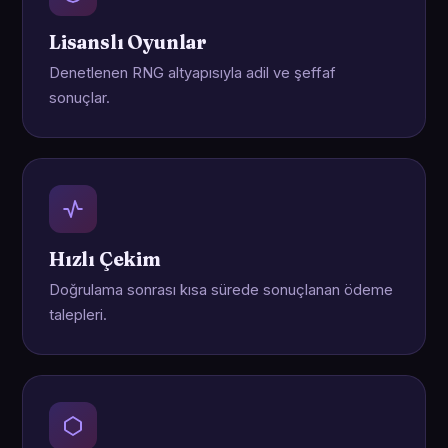
Lisanslı Oyunlar
Denetlenen RNG altyapısıyla adil ve şeffaf
sonuçlar.
Hızlı Çekim
Doğrulama sonrası kısa sürede sonuçlanan ödeme
talepleri.