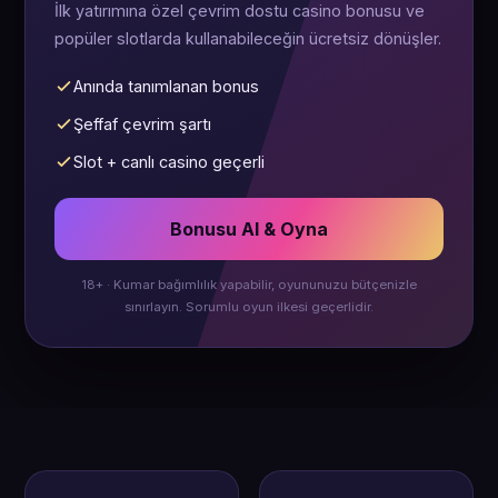
İlk yatırımına özel çevrim dostu casino bonusu ve
popüler slotlarda kullanabileceğin ücretsiz dönüşler.
Anında tanımlanan bonus
Şeffaf çevrim şartı
Slot + canlı casino geçerli
Bonusu Al & Oyna
18+ · Kumar bağımlılık yapabilir, oyununuzu bütçenizle
sınırlayın. Sorumlu oyun ilkesi geçerlidir.