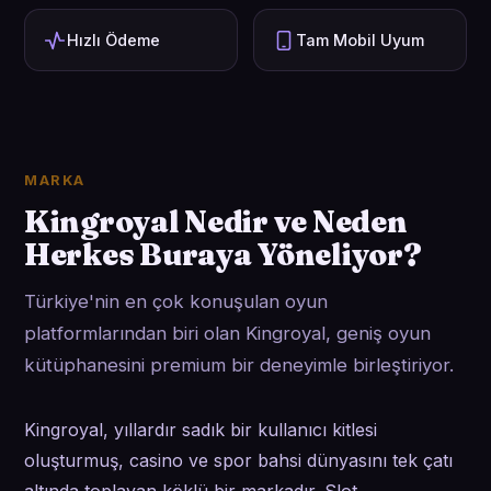
Hızlı Ödeme
Tam Mobil Uyum
MARKA
Kingroyal Nedir ve Neden
Herkes Buraya Yöneliyor?
Türkiye'nin en çok konuşulan oyun
platformlarından biri olan Kingroyal, geniş oyun
kütüphanesini premium bir deneyimle birleştiriyor.
Kingroyal, yıllardır sadık bir kullanıcı kitlesi
oluşturmuş, casino ve spor bahsi dünyasını tek çatı