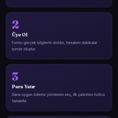
2
Üye Ol
Formu gerçek bilgilerle doldur, hesabını dakikalar
içinde oluştur.
3
Para Yatır
Sana uygun ödeme yöntemini seç, ilk yatırımını hızlıca
tamamla.