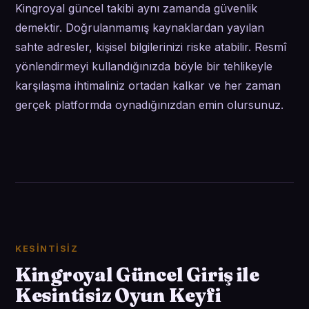
Kingroyal güncel takibi aynı zamanda güvenlik
demektir. Doğrulanmamış kaynaklardan yayılan
sahte adresler, kişisel bilgilerinizi riske atabilir. Resmî
yönlendirmeyi kullandığınızda böyle bir tehlikeyle
karşılaşma ihtimaliniz ortadan kalkar ve her zaman
gerçek platformda oynadığınızdan emin olursunuz.
KESINTISIZ
Kingroyal Güncel Giriş ile
Kesintisiz Oyun Keyfi