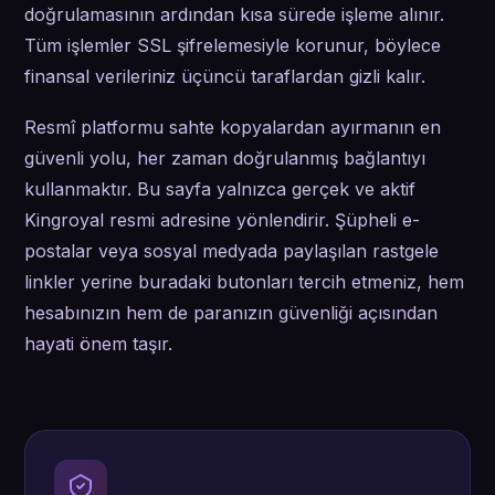
doğrulamasının ardından kısa sürede işleme alınır.
Tüm işlemler SSL şifrelemesiyle korunur, böylece
finansal verileriniz üçüncü taraflardan gizli kalır.
Resmî platformu sahte kopyalardan ayırmanın en
güvenli yolu, her zaman doğrulanmış bağlantıyı
kullanmaktır. Bu sayfa yalnızca gerçek ve aktif
Kingroyal resmi adresine yönlendirir. Şüpheli e-
postalar veya sosyal medyada paylaşılan rastgele
linkler yerine buradaki butonları tercih etmeniz, hem
hesabınızın hem de paranızın güvenliği açısından
hayati önem taşır.