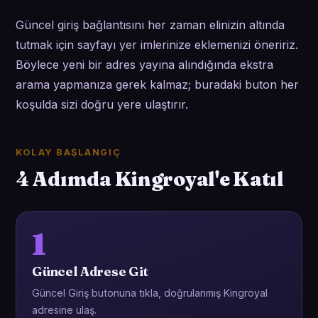
Güncel giriş bağlantısını her zaman elinizin altında
tutmak için sayfayı yer imlerinize eklemenizi öneririz.
Böylece yeni bir adres yayına alındığında ekstra
arama yapmanıza gerek kalmaz; buradaki buton her
koşulda sizi doğru yere ulaştırır.
KOLAY BAŞLANGIÇ
4 Adımda Kingroyal'e Katıl
1
Güncel Adrese Git
Güncel Giriş butonuna tıkla, doğrulanmış Kingroyal
adresine ulaş.