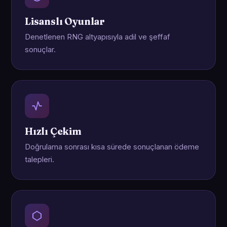
Lisanslı Oyunlar
Denetlenen RNG altyapısıyla adil ve şeffaf
sonuçlar.
Hızlı Çekim
Doğrulama sonrası kısa sürede sonuçlanan ödeme
talepleri.