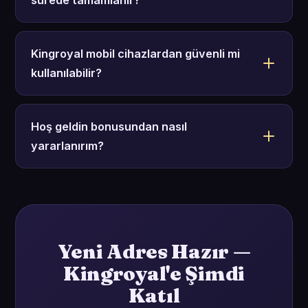
sürede tamamlanır?
Kingroyal mobil cihazlardan güvenli mi
kullanılabilir?
Hoş geldin bonusundan nasıl
yararlanırım?
Yeni Adres Hazır —
Kingroyal'e Şimdi
Katıl