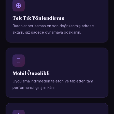
Tek Tık Yönlendirme
Butonlar her zaman en son doğrulanmış adrese
aktarır; siz sadece oynamaya odaklanın.
Mobil Öncelikli
Uygulama indirmeden telefon ve tabletten tam
performanslı giriş imkânı.