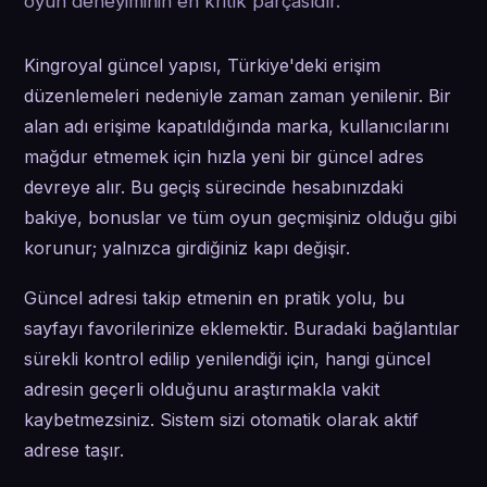
oyun deneyiminin en kritik parçasıdır.
Kingroyal güncel yapısı, Türkiye'deki erişim
düzenlemeleri nedeniyle zaman zaman yenilenir. Bir
alan adı erişime kapatıldığında marka, kullanıcılarını
mağdur etmemek için hızla yeni bir güncel adres
devreye alır. Bu geçiş sürecinde hesabınızdaki
bakiye, bonuslar ve tüm oyun geçmişiniz olduğu gibi
korunur; yalnızca girdiğiniz kapı değişir.
Güncel adresi takip etmenin en pratik yolu, bu
sayfayı favorilerinize eklemektir. Buradaki bağlantılar
sürekli kontrol edilip yenilendiği için, hangi güncel
adresin geçerli olduğunu araştırmakla vakit
kaybetmezsiniz. Sistem sizi otomatik olarak aktif
adrese taşır.