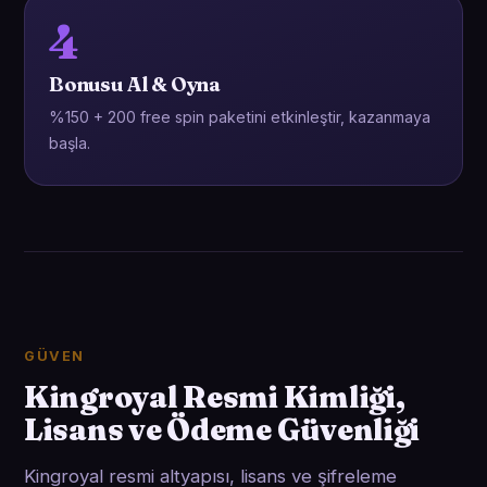
4
Bonusu Al & Oyna
%150 + 200 free spin paketini etkinleştir, kazanmaya
başla.
GÜVEN
Kingroyal Resmi Kimliği,
Lisans ve Ödeme Güvenliği
Kingroyal resmi altyapısı, lisans ve şifreleme