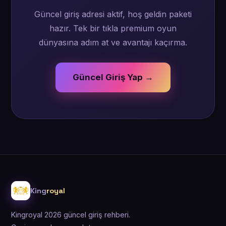
Güncel giriş adresi aktif, hoş geldin paketi
hazır. Tek bir tıkla premium oyun
dünyasına adım at ve avantajı kaçırma.
Güncel Giriş Yap →
King
royal
Kingroyal 2026 güncel giriş rehberi.