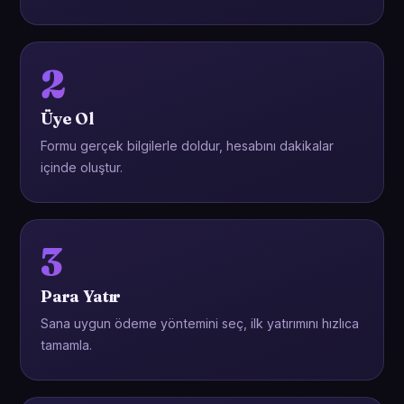
2
Üye Ol
Formu gerçek bilgilerle doldur, hesabını dakikalar
içinde oluştur.
3
Para Yatır
Sana uygun ödeme yöntemini seç, ilk yatırımını hızlıca
tamamla.