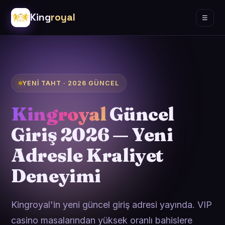
King
royal
☰
YENI TAHT · 2026 GÜNCEL
Kingroyal
Güncel
Giriş 2026 — Yeni
Adresle Kraliyet
Deneyimi
Kingroyal'in yeni güncel giriş adresi yayında. VIP
casino masalarından yüksek oranlı bahislere