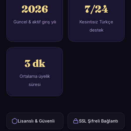
2026
7/24
Güncel & aktif giriş yılı
Kesintisiz Türkçe
destek
3 dk
Ortalama üyelik
süresi
Lisanslı & Güvenli
SSL Şifreli Bağlantı