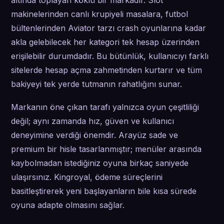
altında toplayan köklü bir markadır. Slot
makinelerinden canlı krupiyeli masalara, futbol
bültenlerinden Aviator tarzı crash oyunlarına kadar
akla gelebilecek her kategori tek hesap üzerinden
erişilebilir durumdadır. Bu bütünlük, kullanıcıyı farklı
sitelerde hesap açma zahmetinden kurtarır ve tüm
bakiyeyi tek yerde tutmanın rahatlığını sunar.
Markanın öne çıkan tarafı yalnızca oyun çeşitliliği
değil; aynı zamanda hız, güven ve kullanıcı
deneyimine verdiği önemdir. Arayüz sade ve
premium bir hisle tasarlanmıştır; menüler arasında
kaybolmadan istediğiniz oyuna birkaç saniyede
ulaşırsınız. Kingroyal, ödeme süreçlerini
basitleştirerek yeni başlayanların bile kısa sürede
oyuna adapte olmasını sağlar.