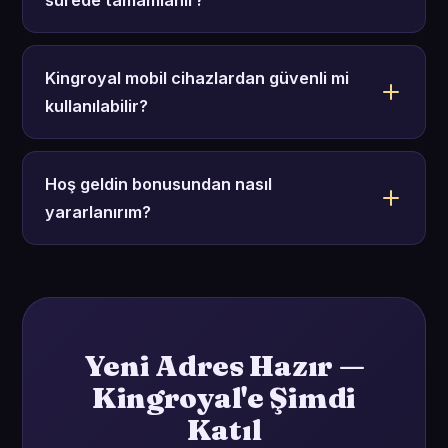
sürede tamamlanır?
Kingroyal mobil cihazlardan güvenli mi
kullanılabilir?
Hoş geldin bonusundan nasıl
yararlanırım?
Yeni Adres Hazır —
Kingroyal'e Şimdi
Katıl