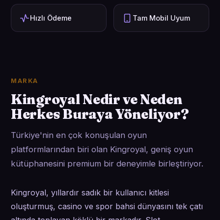
Hızlı Ödeme
Tam Mobil Uyum
MARKA
Kingroyal Nedir ve Neden
Herkes Buraya Yöneliyor?
Türkiye'nin en çok konuşulan oyun
platformlarından biri olan Kingroyal, geniş oyun
kütüphanesini premium bir deneyimle birleştiriyor.
Kingroyal, yıllardır sadık bir kullanıcı kitlesi
oluşturmuş, casino ve spor bahsi dünyasını tek çatı