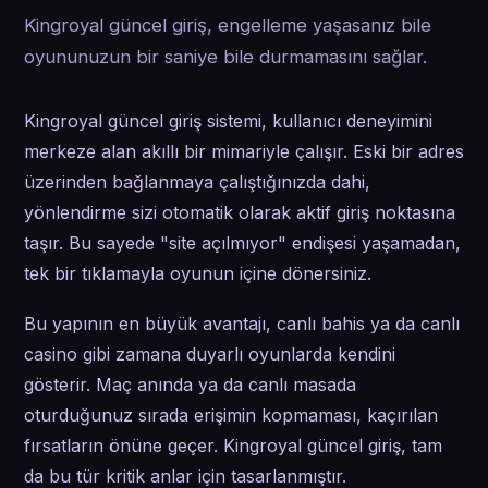
Kingroyal güncel giriş, engelleme yaşasanız bile
oyununuzun bir saniye bile durmamasını sağlar.
Kingroyal güncel giriş sistemi, kullanıcı deneyimini
merkeze alan akıllı bir mimariyle çalışır. Eski bir adres
üzerinden bağlanmaya çalıştığınızda dahi,
yönlendirme sizi otomatik olarak aktif giriş noktasına
taşır. Bu sayede "site açılmıyor" endişesi yaşamadan,
tek bir tıklamayla oyunun içine dönersiniz.
Bu yapının en büyük avantajı, canlı bahis ya da canlı
casino gibi zamana duyarlı oyunlarda kendini
gösterir. Maç anında ya da canlı masada
oturduğunuz sırada erişimin kopmaması, kaçırılan
fırsatların önüne geçer. Kingroyal güncel giriş, tam
da bu tür kritik anlar için tasarlanmıştır.