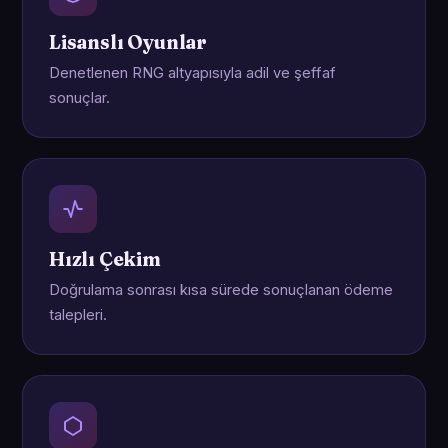
Lisanslı Oyunlar
Denetlenen RNG altyapısıyla adil ve şeffaf
sonuçlar.
Hızlı Çekim
Doğrulama sonrası kısa sürede sonuçlanan ödeme
talepleri.