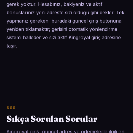
gerek yoktur. Hesabınız, bakiyeniz ve aktif
bonuslarınız yeni adreste sizi olduğu gibi bekler. Tek
yapmanız gereken, buradaki güncel giriş butonuna
yeniden tıklamaktır; gerisini otomatik yönlendirme
sistemi halleder ve sizi aktif Kingroyal giriş adresine
taşır.
SSS
Sıkça Sorulan Sorular
Kingroyal giriş, güncel adres ve ödemelerle ilgili en