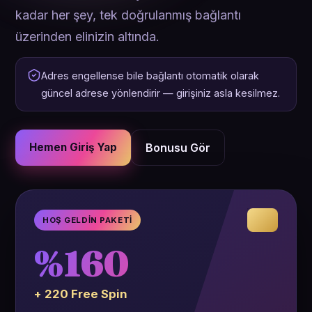
kadar her şey, tek doğrulanmış bağlantı
üzerinden elinizin altında.
Adres engellense bile bağlantı otomatik olarak
güncel adrese yönlendirir — girişiniz asla kesilmez.
Hemen Giriş Yap
Bonusu Gör
HOŞ GELDİN PAKETİ
%160
+ 220 Free Spin