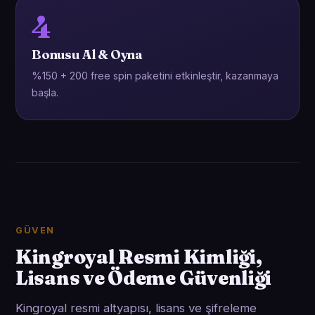
4
Bonusu Al & Oyna
%150 + 200 free spin paketini etkinleştir, kazanmaya
başla.
GÜVEN
Kingroyal Resmi Kimliği,
Lisans ve Ödeme Güvenliği
Kingroyal resmi altyapısı, lisans ve şifreleme