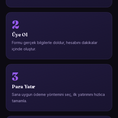
2
Üye Ol
Formu gerçek bilgilerle doldur, hesabını dakikalar
içinde oluştur.
3
Para Yatır
Sana uygun ödeme yöntemini seç, ilk yatırımını hızlıca
tamamla.