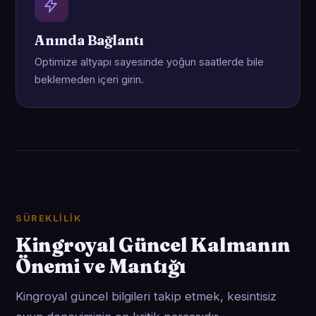
Anında Bağlantı
Optimize altyapı sayesinde yoğun saatlerde bile
beklemeden içeri girin.
SÜREKLILIK
Kingroyal Güncel Kalmanın
Önemi ve Mantığı
Kingroyal güncel bilgileri takip etmek, kesintisiz