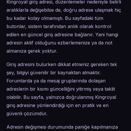
Kingroyal giriş adresi, düzenlemeler nedeniyle belirli
aralıklarla değişebilse de, doğru adrese ulaşmak hiç
bu kadar kolay olmamıştı. Bu sayfadaki tüm
butonlar, sistem tarafından anlık olarak kontrol
edilen en güncel giriş adresine bağlanır. Yani hangi
adresin aktif olduğunu ezberlemenize ya da not
almanıza gerek yoktur.
Giriş adresini bulurken dikkat etmeniz gereken tek
şey, bilgiyi güvenilir bir kaynaktan almaktır.
Forumlarda ya da mesaj gruplarında dolaşan
adreslerin bir kısmı güncelliğini yitirmiş veya taklit
olabilir. Bu sayfa, yalnızca doğrulanmış Kingroyal
giriş adresine yönlendirdiği için en pratik ve en
güvenli çözümdür.
Adresin değişmesi durumunda paniğe kapılmanıza