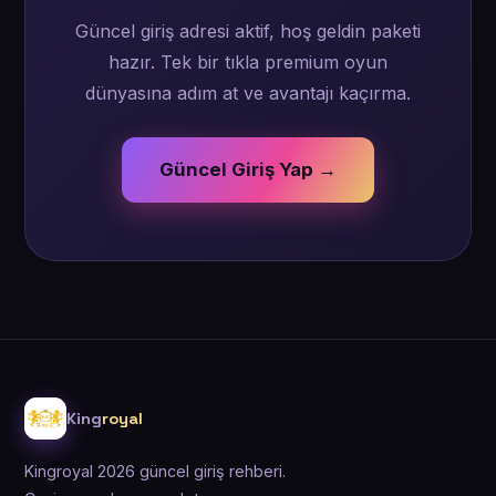
Güncel giriş adresi aktif, hoş geldin paketi
hazır. Tek bir tıkla premium oyun
dünyasına adım at ve avantajı kaçırma.
Güncel Giriş Yap →
King
royal
Kingroyal 2026 güncel giriş rehberi.