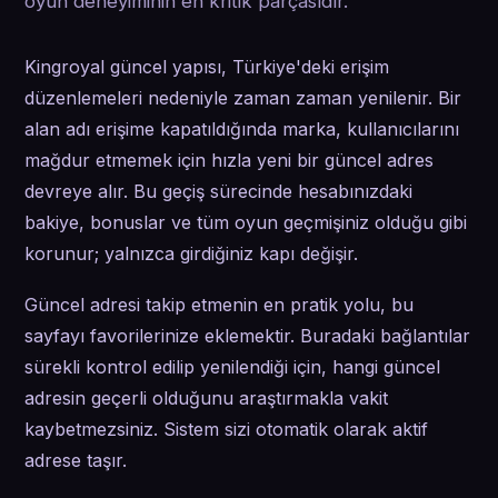
oyun deneyiminin en kritik parçasıdır.
Kingroyal güncel yapısı, Türkiye'deki erişim
düzenlemeleri nedeniyle zaman zaman yenilenir. Bir
alan adı erişime kapatıldığında marka, kullanıcılarını
mağdur etmemek için hızla yeni bir güncel adres
devreye alır. Bu geçiş sürecinde hesabınızdaki
bakiye, bonuslar ve tüm oyun geçmişiniz olduğu gibi
korunur; yalnızca girdiğiniz kapı değişir.
Güncel adresi takip etmenin en pratik yolu, bu
sayfayı favorilerinize eklemektir. Buradaki bağlantılar
sürekli kontrol edilip yenilendiği için, hangi güncel
adresin geçerli olduğunu araştırmakla vakit
kaybetmezsiniz. Sistem sizi otomatik olarak aktif
adrese taşır.