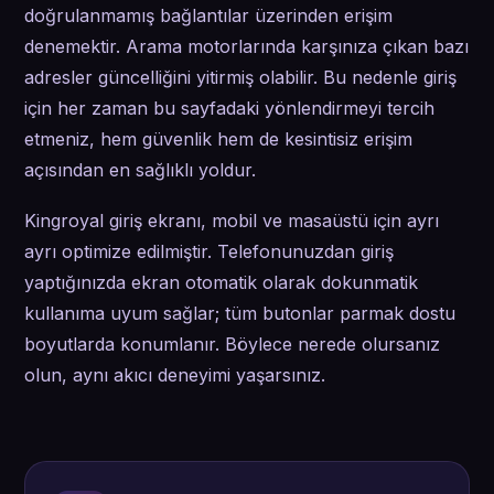
doğrulanmamış bağlantılar üzerinden erişim
denemektir. Arama motorlarında karşınıza çıkan bazı
adresler güncelliğini yitirmiş olabilir. Bu nedenle giriş
için her zaman bu sayfadaki yönlendirmeyi tercih
etmeniz, hem güvenlik hem de kesintisiz erişim
açısından en sağlıklı yoldur.
Kingroyal giriş ekranı, mobil ve masaüstü için ayrı
ayrı optimize edilmiştir. Telefonunuzdan giriş
yaptığınızda ekran otomatik olarak dokunmatik
kullanıma uyum sağlar; tüm butonlar parmak dostu
boyutlarda konumlanır. Böylece nerede olursanız
olun, aynı akıcı deneyimi yaşarsınız.