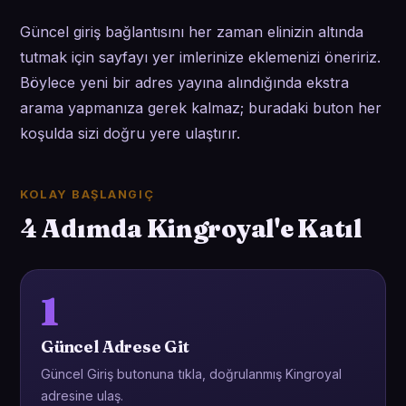
Güncel giriş bağlantısını her zaman elinizin altında
tutmak için sayfayı yer imlerinize eklemenizi öneririz.
Böylece yeni bir adres yayına alındığında ekstra
arama yapmanıza gerek kalmaz; buradaki buton her
koşulda sizi doğru yere ulaştırır.
KOLAY BAŞLANGIÇ
4 Adımda Kingroyal'e Katıl
1
Güncel Adrese Git
Güncel Giriş butonuna tıkla, doğrulanmış Kingroyal
adresine ulaş.