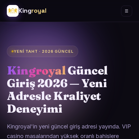
King
royal
☰
YENI TAHT · 2026 GÜNCEL
Kingroyal
Güncel
Giriş 2026 — Yeni
Adresle Kraliyet
Deneyimi
Kingroyal'in yeni güncel giriş adresi yayında. VIP
casino masalarından yüksek oranlı bahislere