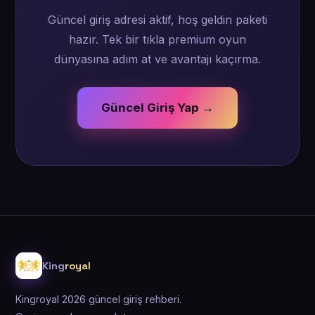
Güncel giriş adresi aktif, hoş geldin paketi
hazır. Tek bir tıkla premium oyun
dünyasına adım at ve avantajı kaçırma.
Güncel Giriş Yap →
King
royal
Kingroyal 2026 güncel giriş rehberi.