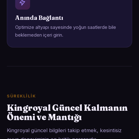
Anında Bağlantı
Optimize altyapı sayesinde yoğun saatlerde bile
beklemeden içeri girin.
SÜREKLILIK
Kingroyal Güncel Kalmanın
Önemi ve Mantığı
Kingroyal güncel bilgileri takip etmek, kesintisiz