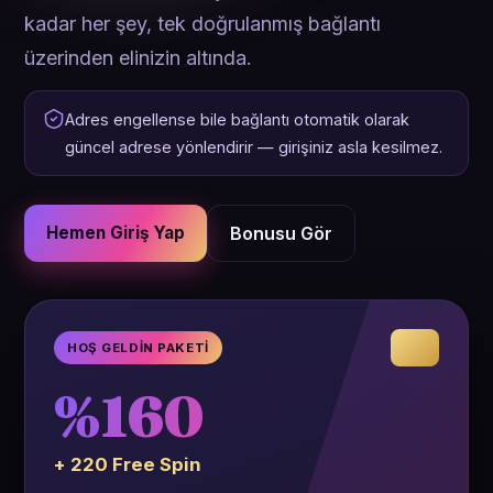
kadar her şey, tek doğrulanmış bağlantı
üzerinden elinizin altında.
Adres engellense bile bağlantı otomatik olarak
güncel adrese yönlendirir — girişiniz asla kesilmez.
Hemen Giriş Yap
Bonusu Gör
HOŞ GELDİN PAKETİ
%160
+ 220 Free Spin