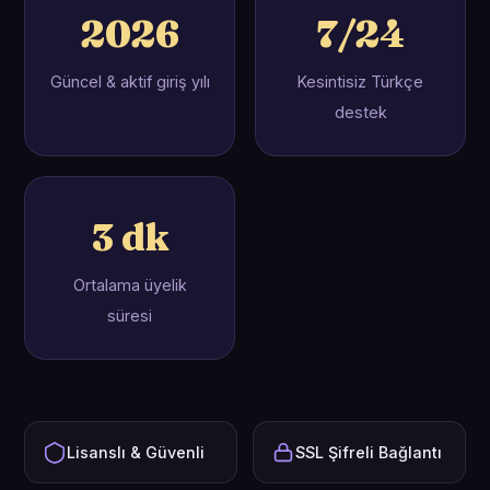
2026
7/24
Güncel & aktif giriş yılı
Kesintisiz Türkçe
destek
3 dk
Ortalama üyelik
süresi
Lisanslı & Güvenli
SSL Şifreli Bağlantı