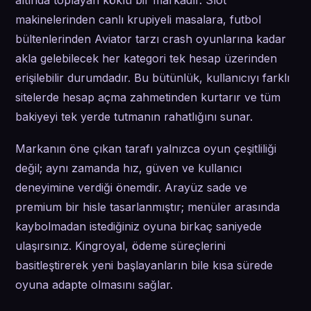
altında toplayan köklü bir markadır. Slot
makinelerinden canlı krupiyeli masalara, futbol
bültenlerinden Aviator tarzı crash oyunlarına kadar
akla gelebilecek her kategori tek hesap üzerinden
erişilebilir durumdadır. Bu bütünlük, kullanıcıyı farklı
sitelerde hesap açma zahmetinden kurtarır ve tüm
bakiyeyi tek yerde tutmanın rahatlığını sunar.
Markanın öne çıkan tarafı yalnızca oyun çeşitliliği
değil; aynı zamanda hız, güven ve kullanıcı
deneyimine verdiği önemdir. Arayüz sade ve
premium bir hisle tasarlanmıştır; menüler arasında
kaybolmadan istediğiniz oyuna birkaç saniyede
ulaşırsınız. Kingroyal, ödeme süreçlerini
basitleştirerek yeni başlayanların bile kısa sürede
oyuna adapte olmasını sağlar.