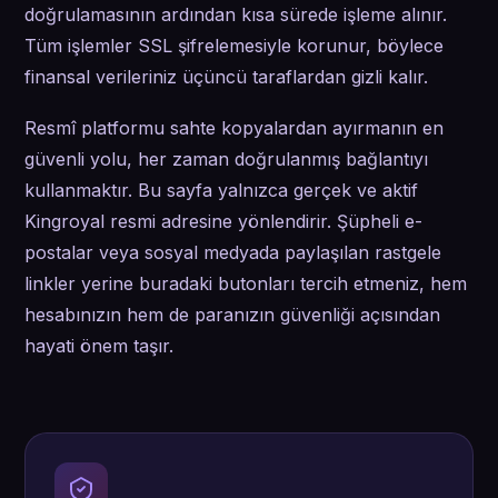
doğrulamasının ardından kısa sürede işleme alınır.
Tüm işlemler SSL şifrelemesiyle korunur, böylece
finansal verileriniz üçüncü taraflardan gizli kalır.
Resmî platformu sahte kopyalardan ayırmanın en
güvenli yolu, her zaman doğrulanmış bağlantıyı
kullanmaktır. Bu sayfa yalnızca gerçek ve aktif
Kingroyal resmi adresine yönlendirir. Şüpheli e-
postalar veya sosyal medyada paylaşılan rastgele
linkler yerine buradaki butonları tercih etmeniz, hem
hesabınızın hem de paranızın güvenliği açısından
hayati önem taşır.