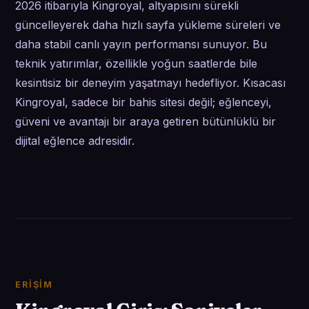
2026 itibarıyla Kingroyal, altyapısını sürekli
güncelleyerek daha hızlı sayfa yükleme süreleri ve
daha stabil canlı yayın performansı sunuyor. Bu
teknik yatırımlar, özellikle yoğun saatlerde bile
kesintisiz bir deneyim yaşatmayı hedefliyor. Kısacası
Kingroyal, sadece bir bahis sitesi değil; eğlenceyi,
güveni ve avantajı bir araya getiren bütünlüklü bir
dijital eğlence adresidir.
ERIŞIM