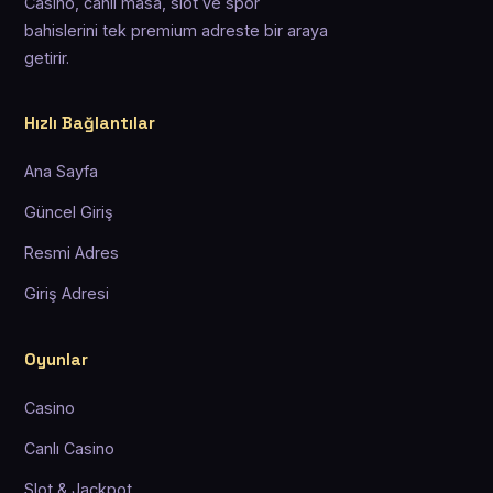
Casino, canlı masa, slot ve spor
bahislerini tek premium adreste bir araya
getirir.
Hızlı Bağlantılar
Ana Sayfa
Güncel Giriş
Resmi Adres
Giriş Adresi
Oyunlar
Casino
Canlı Casino
Slot & Jackpot