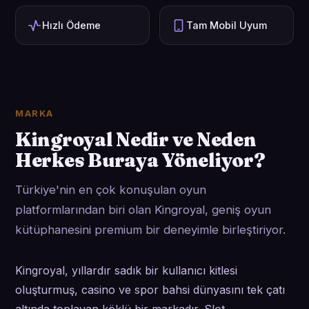
Hızlı Ödeme
Tam Mobil Uyum
MARKA
Kingroyal Nedir ve Neden
Herkes Buraya Yöneliyor?
Türkiye'nin en çok konuşulan oyun
platformlarından biri olan Kingroyal, geniş oyun
kütüphanesini premium bir deneyimle birleştiriyor.
Kingroyal, yıllardır sadık bir kullanıcı kitlesi
oluşturmuş, casino ve spor bahsi dünyasını tek çatı