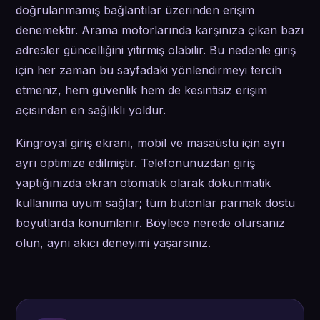
doğrulanmamış bağlantılar üzerinden erişim
denemektir. Arama motorlarında karşınıza çıkan bazı
adresler güncelliğini yitirmiş olabilir. Bu nedenle giriş
için her zaman bu sayfadaki yönlendirmeyi tercih
etmeniz, hem güvenlik hem de kesintisiz erişim
açısından en sağlıklı yoldur.
Kingroyal giriş ekranı, mobil ve masaüstü için ayrı
ayrı optimize edilmiştir. Telefonunuzdan giriş
yaptığınızda ekran otomatik olarak dokunmatik
kullanıma uyum sağlar; tüm butonlar parmak dostu
boyutlarda konumlanır. Böylece nerede olursanız
olun, aynı akıcı deneyimi yaşarsınız.