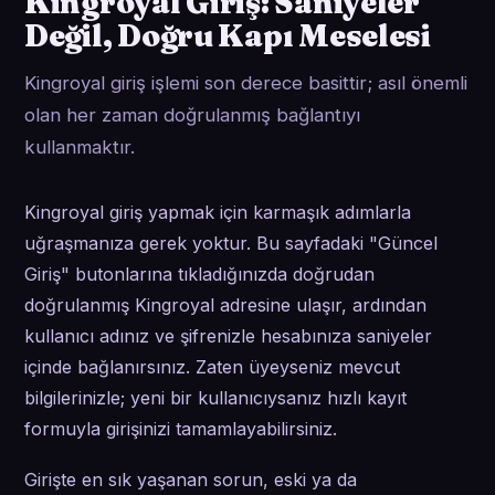
Kingroyal Giriş: Saniyeler
Değil, Doğru Kapı Meselesi
Kingroyal giriş işlemi son derece basittir; asıl önemli
olan her zaman doğrulanmış bağlantıyı
kullanmaktır.
Kingroyal giriş yapmak için karmaşık adımlarla
uğraşmanıza gerek yoktur. Bu sayfadaki "Güncel
Giriş" butonlarına tıkladığınızda doğrudan
doğrulanmış Kingroyal adresine ulaşır, ardından
kullanıcı adınız ve şifrenizle hesabınıza saniyeler
içinde bağlanırsınız. Zaten üyeyseniz mevcut
bilgilerinizle; yeni bir kullanıcıysanız hızlı kayıt
formuyla girişinizi tamamlayabilirsiniz.
Girişte en sık yaşanan sorun, eski ya da