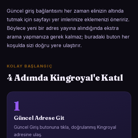
Güncel giriş bağlantısını her zaman elinizin altında
tutmak için sayfayı yer imlerinize eklemenizi öneririz.
Böylece yeni bir adres yayına alındığında ekstra
arama yapmanıza gerek kalmaz; buradaki buton her
koşulda sizi doğru yere ulaştırır.
KOLAY BAŞLANGIÇ
4 Adımda Kingroyal'e Katıl
1
Güncel Adrese Git
Güncel Giriş butonuna tıkla, doğrulanmış Kingroyal
adresine ulaş.