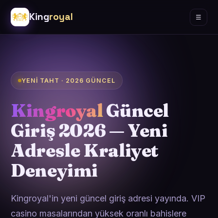
King
royal
☰
YENI TAHT · 2026 GÜNCEL
Kingroyal
Güncel
Giriş 2026 — Yeni
Adresle Kraliyet
Deneyimi
Kingroyal'in yeni güncel giriş adresi yayında. VIP
casino masalarından yüksek oranlı bahislere