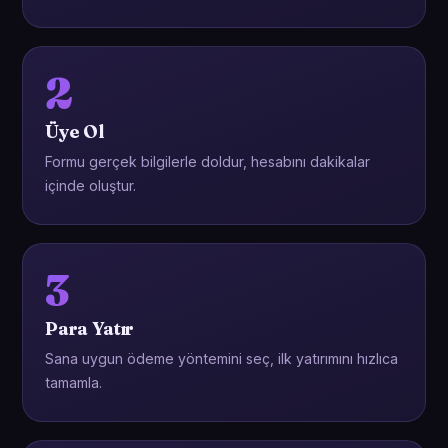
2
Üye Ol
Formu gerçek bilgilerle doldur, hesabını dakikalar
içinde oluştur.
3
Para Yatır
Sana uygun ödeme yöntemini seç, ilk yatırımını hızlıca
tamamla.