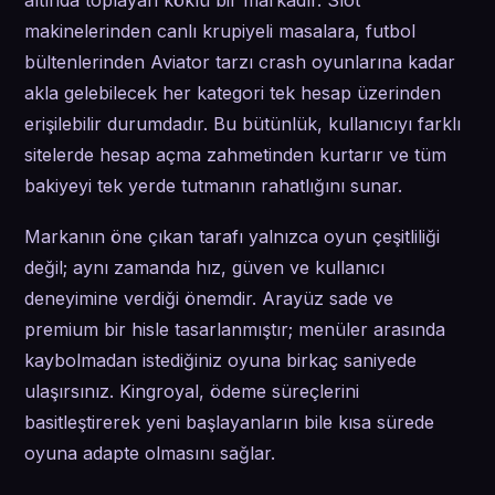
altında toplayan köklü bir markadır. Slot
makinelerinden canlı krupiyeli masalara, futbol
bültenlerinden Aviator tarzı crash oyunlarına kadar
akla gelebilecek her kategori tek hesap üzerinden
erişilebilir durumdadır. Bu bütünlük, kullanıcıyı farklı
sitelerde hesap açma zahmetinden kurtarır ve tüm
bakiyeyi tek yerde tutmanın rahatlığını sunar.
Markanın öne çıkan tarafı yalnızca oyun çeşitliliği
değil; aynı zamanda hız, güven ve kullanıcı
deneyimine verdiği önemdir. Arayüz sade ve
premium bir hisle tasarlanmıştır; menüler arasında
kaybolmadan istediğiniz oyuna birkaç saniyede
ulaşırsınız. Kingroyal, ödeme süreçlerini
basitleştirerek yeni başlayanların bile kısa sürede
oyuna adapte olmasını sağlar.