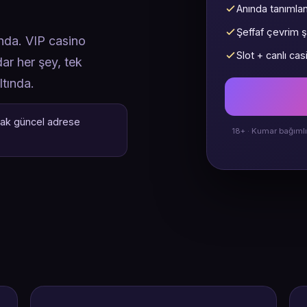
Anında tanımla
Şeffaf çevrim ş
ında. VIP casino
Slot + canlı cas
ar her şey, tek
ltında.
rak güncel adrese
18+ · Kumar bağımlıl