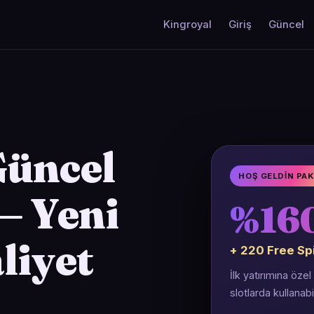
Kingroyal
Giriş
Güncel
üncel
HOŞ GELDİN PAK
— Yeni
%16
liyet
+ 220 Free Sp
İlk yatırımına öz
slotlarda kullanab