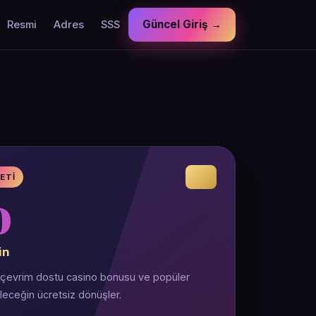
Güncel Giriş →
Resmi
Adres
SSS
ETİ
0
in
el çevrim dostu casino bonusu ve popüler
ileceğin ücretsiz dönüşler.