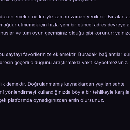
m düzenlemeleri nedeniyle zaman zaman yenilenir. Bir alan a
ı mağdur etmemek için hızla yeni bir güncel adres devreye al
onuslar ve tüm oyun geçmişiniz olduğu gibi korunur; yalnız
u sayfayı favorilerinize eklemektir. Buradaki bağlantılar sür
 adresin geçerli olduğunu araştırmakla vakit kaybetmezsiniz.
.
lik demektir. Doğrulanmamış kaynaklardan yayılan sahte
 Resmî yönlendirmeyi kullandığınızda böyle bir tehlikeyle karşı
rçek platformda oynadığınızdan emin olursunuz.