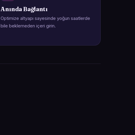
Anında Bağlantı
Optimize altyapı sayesinde yoğun saatlerde
bile beklemeden içeri girin.