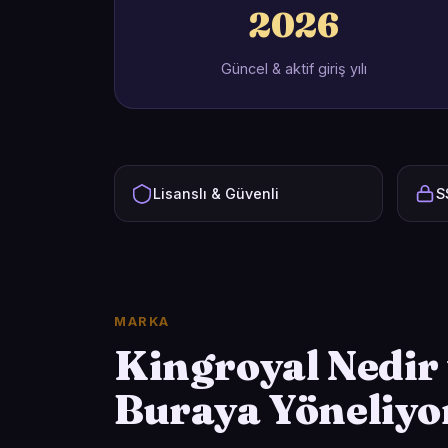
2026
Güncel & aktif giriş yılı
Lisanslı & Güvenli
S
MARKA
Kingroyal Nedir
Buraya Yöneliyo