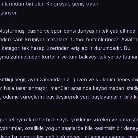
mlarından biri olan Kingroyal, geniş oyun
tiriyor.
si oluşturmuş, casino ve spor bahsi dünyasını tek çatı altında
nden canlı krupiyeli masalara, futbol bültenlerinden Aviator
kategori tek hesap üzerinden erişilebilir durumdadır. Bu
p açma zahmetinden kurtarır ve tüm bakiyeyi tek yerde tutma
tliliği değil; aynı zamanda hız, güven ve kullanıcı deneyimi
 hisle tasarlanmıştır; menüler arasında kaybolmadan istedi
 ödeme süreçlerini basitleştirerek yeni başlayanların bile k
i güncelleyerek daha hızlı sayfa yükleme süreleri ve daha sta
tırımlar, özellikle yoğun saatlerde bile kesintisiz bir dene
ece bir bahis sitesi değil; eğlenceyi, güveni ve avantajı bir 