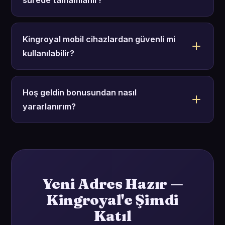
sürede tamamlanır?
Kingroyal mobil cihazlardan güvenli mi
kullanılabilir?
Hoş geldin bonusundan nasıl
yararlanırım?
Yeni Adres Hazır —
Kingroyal'e Şimdi
Katıl