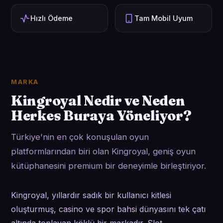
Hızlı Ödeme
Tam Mobil Uyum
MARKA
Kingroyal Nedir ve Neden
Herkes Buraya Yöneliyor?
Türkiye'nin en çok konuşulan oyun
platformlarından biri olan Kingroyal, geniş oyun
kütüphanesini premium bir deneyimle birleştiriyor.
Kingroyal, yıllardır sadık bir kullanıcı kitlesi
oluşturmuş, casino ve spor bahsi dünyasını tek çatı