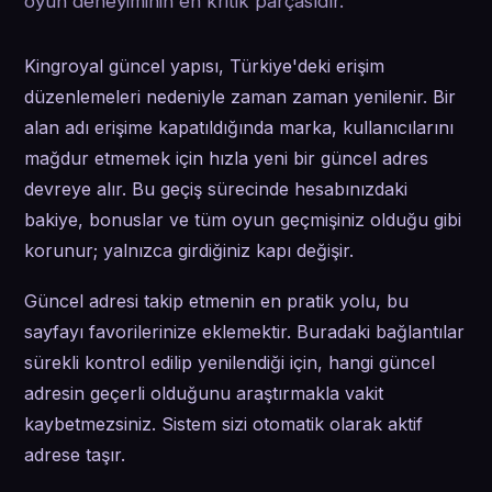
oyun deneyiminin en kritik parçasıdır.
Kingroyal güncel yapısı, Türkiye'deki erişim
düzenlemeleri nedeniyle zaman zaman yenilenir. Bir
alan adı erişime kapatıldığında marka, kullanıcılarını
mağdur etmemek için hızla yeni bir güncel adres
devreye alır. Bu geçiş sürecinde hesabınızdaki
bakiye, bonuslar ve tüm oyun geçmişiniz olduğu gibi
korunur; yalnızca girdiğiniz kapı değişir.
Güncel adresi takip etmenin en pratik yolu, bu
sayfayı favorilerinize eklemektir. Buradaki bağlantılar
sürekli kontrol edilip yenilendiği için, hangi güncel
adresin geçerli olduğunu araştırmakla vakit
kaybetmezsiniz. Sistem sizi otomatik olarak aktif
adrese taşır.