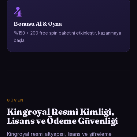
4
Bonusu Al & Oyna
%150 + 200 free spin paketini etkinleştir, kazanmaya
başla.
GÜVEN
Kingroyal Resmi Kimliği,
Lisans ve Ödeme Güvenliği
Kingroyal resmi altyapısı, lisans ve şifreleme