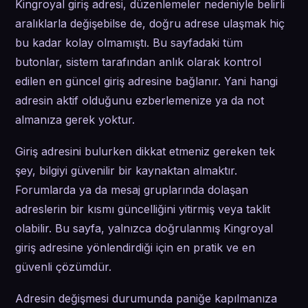
Kingroyal giriş adresi, düzenlemeler nedeniyle belirli
aralıklarla değişebilse de, doğru adrese ulaşmak hiç
bu kadar kolay olmamıştı. Bu sayfadaki tüm
butonlar, sistem tarafından anlık olarak kontrol
edilen en güncel giriş adresine bağlanır. Yani hangi
adresin aktif olduğunu ezberlemenize ya da not
almanıza gerek yoktur.
Giriş adresini bulurken dikkat etmeniz gereken tek
şey, bilgiyi güvenilir bir kaynaktan almaktır.
Forumlarda ya da mesaj gruplarında dolaşan
adreslerin bir kısmı güncelliğini yitirmiş veya taklit
olabilir. Bu sayfa, yalnızca doğrulanmış Kingroyal
giriş adresine yönlendirdiği için en pratik ve en
güvenli çözümdür.
Adresin değişmesi durumunda paniğe kapılmanıza