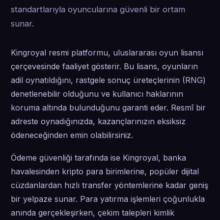
standartlarıyla oyuncularına güvenli bir ortam
sunar.
Kingroyal resmi platformu, uluslararası oyun lisansı
çerçevesinde faaliyet gösterir. Bu lisans, oyunların
adil oynatıldığını, rastgele sonuç üreteçlerinin (RNG)
denetlenebilir olduğunu ve kullanıcı haklarının
koruma altında bulunduğunu garanti eder. Resmî bir
adreste oynadığınızda, kazançlarınızın eksiksiz
ödeneceğinden emin olabilirsiniz.
Ödeme güvenliği tarafında ise Kingroyal, banka
havalesinden kripto para birimlerine, popüler dijital
cüzdanlardan hızlı transfer yöntemlerine kadar geniş
bir yelpaze sunar. Para yatırma işlemleri çoğunlukla
anında gerçekleşirken, çekim talepleri kimlik