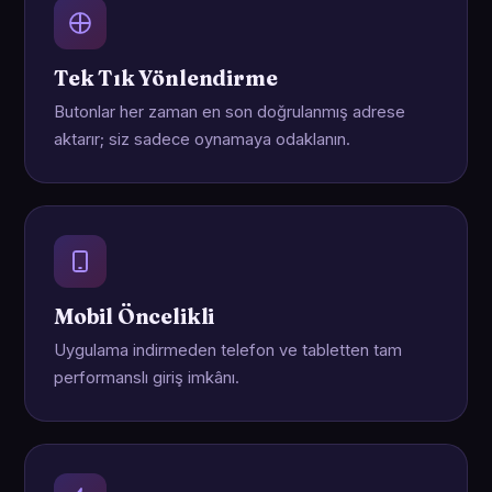
Tek Tık Yönlendirme
Butonlar her zaman en son doğrulanmış adrese
aktarır; siz sadece oynamaya odaklanın.
Mobil Öncelikli
Uygulama indirmeden telefon ve tabletten tam
performanslı giriş imkânı.