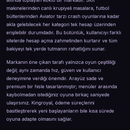
altında toplayan köklü bir markadır. Slot
makinelerinden canlı krupiyeli masalara, futbol
bültenlerinden Aviator tarzı crash oyunlarına kadar
akla gelebilecek her kategori tek hesap üzerinden
erişilebilir durumdadır. Bu bütünlük, kullanıcıyı farklı
sitelerde hesap açma zahmetinden kurtarır ve tüm
bakiyeyi tek yerde tutmanın rahatlığını sunar.
Markanın öne çıkan tarafı yalnızca oyun çeşitliliği
değil; aynı zamanda hız, güven ve kullanıcı
deneyimine verdiği önemdir. Arayüz sade ve
premium bir hisle tasarlanmıştır; menüler arasında
kaybolmadan istediğiniz oyuna birkaç saniyede
ulaşırsınız. Kingroyal, ödeme süreçlerini
basitleştirerek yeni başlayanların bile kısa sürede
oyuna adapte olmasını sağlar.