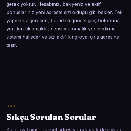
gerek yoktur. Hesabınız, bakiyeniz ve aktif
bonuslarınız yeni adreste sizi olduğu gibi bekler. Tek
yapmanız gereken, buradaki güncel giriş butonuna
yeniden tıklamaktır; gerisini otomatik yönlendirme
sistemi halleder ve sizi aktif Kingroyal giriş adresine
taşır.
SSS
Sıkça Sorulan Sorular
Kingroyal giriş, güncel adres ve ödemelerle ilgili en