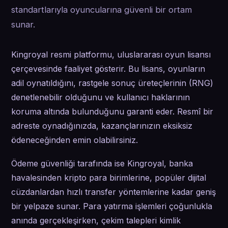
standartlarıyla oyuncularına güvenli bir ortam
sunar.
Kingroyal resmi platformu, uluslararası oyun lisansı
çerçevesinde faaliyet gösterir. Bu lisans, oyunların
adil oynatıldığını, rastgele sonuç üreteçlerinin (RNG)
denetlenebilir olduğunu ve kullanıcı haklarının
koruma altında bulunduğunu garanti eder. Resmî bir
adreste oynadığınızda, kazançlarınızın eksiksiz
ödeneceğinden emin olabilirsiniz.
Ödeme güvenliği tarafında ise Kingroyal, banka
havalesinden kripto para birimlerine, popüler dijital
cüzdanlardan hızlı transfer yöntemlerine kadar geniş
bir yelpaze sunar. Para yatırma işlemleri çoğunlukla
anında gerçekleşirken, çekim talepleri kimlik