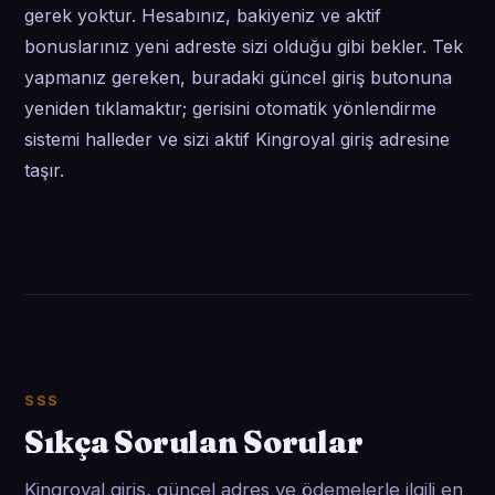
gerek yoktur. Hesabınız, bakiyeniz ve aktif
bonuslarınız yeni adreste sizi olduğu gibi bekler. Tek
yapmanız gereken, buradaki güncel giriş butonuna
yeniden tıklamaktır; gerisini otomatik yönlendirme
sistemi halleder ve sizi aktif Kingroyal giriş adresine
taşır.
SSS
Sıkça Sorulan Sorular
Kingroyal giriş, güncel adres ve ödemelerle ilgili en