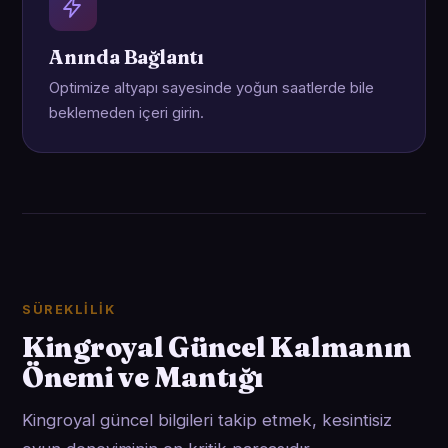
Anında Bağlantı
Optimize altyapı sayesinde yoğun saatlerde bile
beklemeden içeri girin.
SÜREKLILIK
Kingroyal Güncel Kalmanın
Önemi ve Mantığı
Kingroyal güncel bilgileri takip etmek, kesintisiz