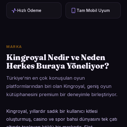
Hızlı Ödeme
Tam Mobil Uyum
MARKA
Kingroyal Nedir ve Neden
Herkes Buraya Yöneliyor?
Türkiye'nin en çok konuşulan oyun
platformlarından biri olan Kingroyal, geniş oyun
kütüphanesini premium bir deneyimle birleştiriyor.
Kingroyal, yıllardır sadık bir kullanıcı kitlesi
oluşturmuş, casino ve spor bahsi dünyasını tek çatı