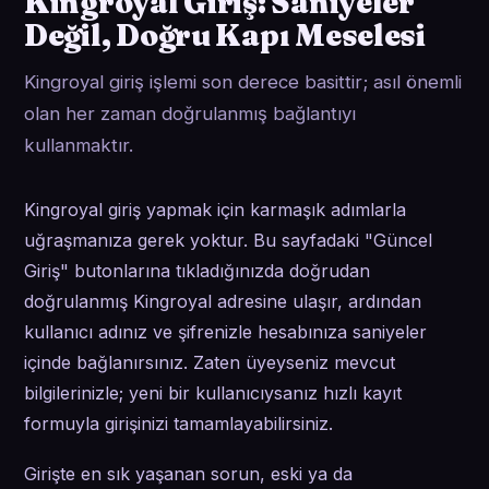
Kingroyal Giriş: Saniyeler
Değil, Doğru Kapı Meselesi
Kingroyal giriş işlemi son derece basittir; asıl önemli
olan her zaman doğrulanmış bağlantıyı
kullanmaktır.
Kingroyal giriş yapmak için karmaşık adımlarla
uğraşmanıza gerek yoktur. Bu sayfadaki "Güncel
Giriş" butonlarına tıkladığınızda doğrudan
doğrulanmış Kingroyal adresine ulaşır, ardından
kullanıcı adınız ve şifrenizle hesabınıza saniyeler
içinde bağlanırsınız. Zaten üyeyseniz mevcut
bilgilerinizle; yeni bir kullanıcıysanız hızlı kayıt
formuyla girişinizi tamamlayabilirsiniz.
Girişte en sık yaşanan sorun, eski ya da