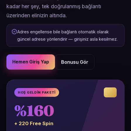
kadar her şey, tek doğrulanmış bağlantı
üzerinden elinizin altında.
Adres engellense bile bağlantı otomatik olarak
güncel adrese yönlendirir — girişiniz asla kesilmez.
Hemen Giriş Yap
Bonusu Gör
HOŞ GELDİN PAKETİ
%160
+ 220 Free Spin