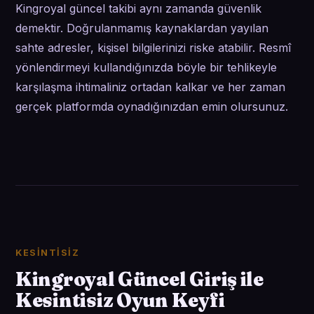
Kingroyal güncel takibi aynı zamanda güvenlik
demektir. Doğrulanmamış kaynaklardan yayılan
sahte adresler, kişisel bilgilerinizi riske atabilir. Resmî
yönlendirmeyi kullandığınızda böyle bir tehlikeyle
karşılaşma ihtimaliniz ortadan kalkar ve her zaman
gerçek platformda oynadığınızdan emin olursunuz.
KESINTISIZ
Kingroyal Güncel Giriş ile
Kesintisiz Oyun Keyfi