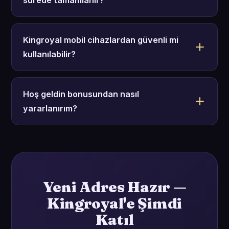
sürede tamamlanır?
Kingroyal mobil cihazlardan güvenli mi
kullanılabilir?
Hoş geldin bonusundan nasıl
yararlanırım?
Yeni Adres Hazır —
Kingroyal'e Şimdi
Katıl