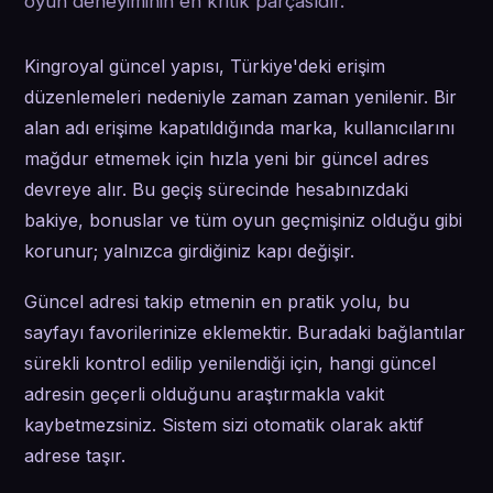
oyun deneyiminin en kritik parçasıdır.
Kingroyal güncel yapısı, Türkiye'deki erişim
düzenlemeleri nedeniyle zaman zaman yenilenir. Bir
alan adı erişime kapatıldığında marka, kullanıcılarını
mağdur etmemek için hızla yeni bir güncel adres
devreye alır. Bu geçiş sürecinde hesabınızdaki
bakiye, bonuslar ve tüm oyun geçmişiniz olduğu gibi
korunur; yalnızca girdiğiniz kapı değişir.
Güncel adresi takip etmenin en pratik yolu, bu
sayfayı favorilerinize eklemektir. Buradaki bağlantılar
sürekli kontrol edilip yenilendiği için, hangi güncel
adresin geçerli olduğunu araştırmakla vakit
kaybetmezsiniz. Sistem sizi otomatik olarak aktif
adrese taşır.