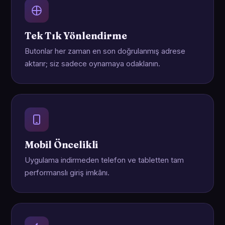
Tek Tık Yönlendirme
Butonlar her zaman en son doğrulanmış adrese
aktarır; siz sadece oynamaya odaklanın.
Mobil Öncelikli
Uygulama indirmeden telefon ve tabletten tam
performanslı giriş imkânı.