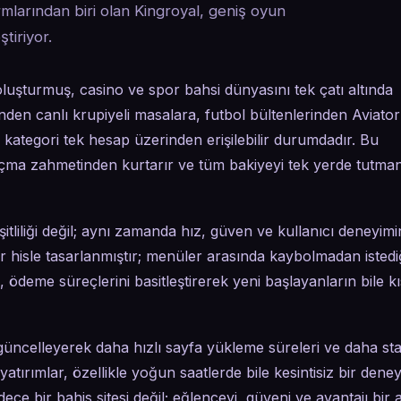
mlarından biri olan Kingroyal, geniş oyun
tiriyor.
si oluşturmuş, casino ve spor bahsi dünyasını tek çatı altında
nden canlı krupiyeli masalara, futbol bültenlerinden Aviator
kategori tek hesap üzerinden erişilebilir durumdadır. Bu
p açma zahmetinden kurtarır ve tüm bakiyeyi tek yerde tutma
tliliği değil; aynı zamanda hız, güven ve kullanıcı deneyimi
 hisle tasarlanmıştır; menüler arasında kaybolmadan istedi
 ödeme süreçlerini basitleştirerek yeni başlayanların bile k
i güncelleyerek daha hızlı sayfa yükleme süreleri ve daha sta
tırımlar, özellikle yoğun saatlerde bile kesintisiz bir dene
ece bir bahis sitesi değil; eğlenceyi, güveni ve avantajı bir 