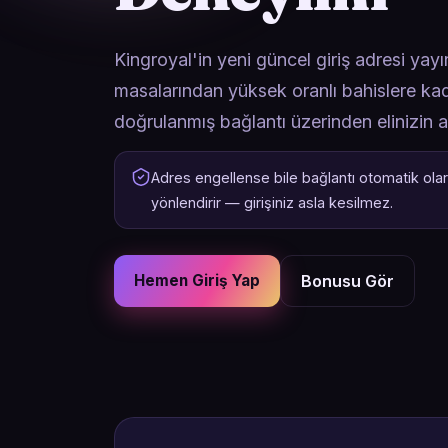
Kingroyal'in yeni güncel giriş adresi yay
masalarından yüksek oranlı bahislere kad
doğrulanmış bağlantı üzerinden elinizin a
Adres engellense bile bağlantı otomatik ola
yönlendirir — girişiniz asla kesilmez.
Hemen Giriş Yap
Bonusu Gör