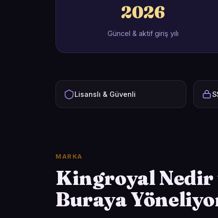
2026
Güncel & aktif giriş yılı
Lisanslı & Güvenli
S
MARKA
Kingroyal Nedir
Buraya Yöneliyo