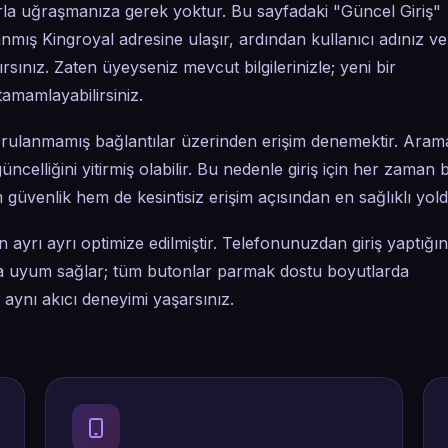
rla uğraşmanıza gerek yoktur. Bu sayfadaki "Güncel Giriş"
mış Kingroyal adresine ulaşır, ardından kullanıcı adınız ve
rsınız. Zaten üyeyseniz mevcut bilgilerinizle; yeni bir
 tamamlayabilirsiniz.
oğrulanmamış bağlantılar üzerinden erişim denemektir. Aram
ncelliğini yitirmiş olabilir. Bu nedenle giriş için her zaman 
güvenlik hem de kesintisiz erişim açısından en sağlıklı yold
n ayrı ayrı optimize edilmiştir. Telefonunuzdan giriş yaptığı
a uyum sağlar; tüm butonlar parmak dostu boyutlarda
aynı akıcı deneyimi yaşarsınız.