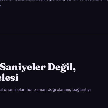
r.
 Saniyeler Değil,
lesi
 asıl önemli olan her zaman doğrulanmış bağlantıyı