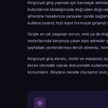
Kingroyal giriş yapmak için karmaşık adımla
butonlarına tıkladığınızda doğrudan doğrulan
şifrenizle hesabınıza saniyeler içinde bağlanı
kullanıcıysanız hızlı kayıt formuyla girişinizi
Girişte en sık yaşanan sorun, eski ya da d
motorlarında karşınıza çıkan bazı adresler gü
sayfadaki yönlendirmeyi tercih etmeniz, hem 
Kingroyal giriş ekranı, mobil ve masaüstü içi
ekran otomatik olarak dokunmatik kullanım
konumlanır. Böylece nerede olursanız olun, 