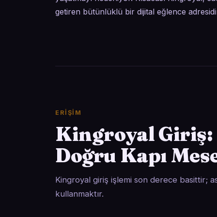
getiren bütünlüklü bir dijital eğlence adresidi
ERIŞIM
Kingroyal Giriş:
Doğru Kapı Mese
Kingroyal giriş işlemi son derece basittir;
kullanmaktır.