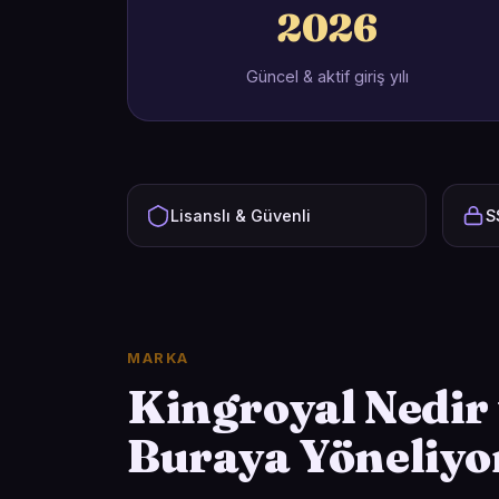
2026
Güncel & aktif giriş yılı
Lisanslı & Güvenli
S
MARKA
Kingroyal Nedir
Buraya Yöneliyo