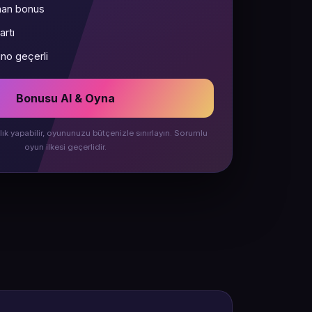
nan bonus
artı
ino geçerli
Bonusu Al & Oyna
ık yapabilir, oyununuzu bütçenizle sınırlayın. Sorumlu
oyun ilkesi geçerlidir.