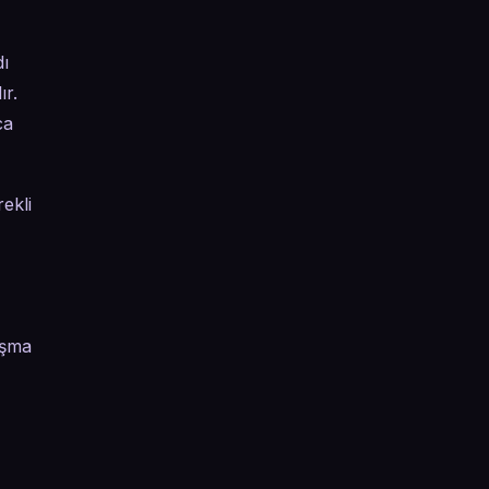
dı
ır.
ca
ekli
laşma