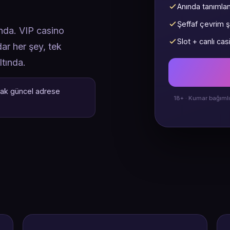
Anında tanımla
Şeffaf çevrim ş
ında. VIP casino
Slot + canlı cas
ar her şey, tek
ltında.
rak güncel adrese
18+ · Kumar bağımlıl