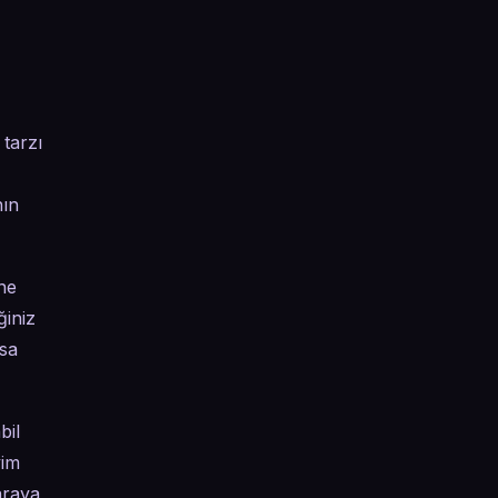
 tarzı
nın
ne
ğiniz
ısa
bil
yim
araya