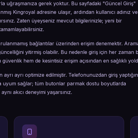
rla uğraşmanıza gerek yoktur. Bu sayfadaki "Güncel Giriş"
mış Kingroyal adresine ulaşır, ardından kullanıcı adınız ve
rsınız. Zaten üyeyseniz mevcut bilgilerinizle; yeni bir
 tamamlayabilirsiniz.
oğrulanmamış bağlantılar üzerinden erişim denemektir. Aram
ncelliğini yitirmiş olabilir. Bu nedenle giriş için her zaman 
güvenlik hem de kesintisiz erişim açısından en sağlıklı yold
n ayrı ayrı optimize edilmiştir. Telefonunuzdan giriş yaptığı
a uyum sağlar; tüm butonlar parmak dostu boyutlarda
aynı akıcı deneyimi yaşarsınız.