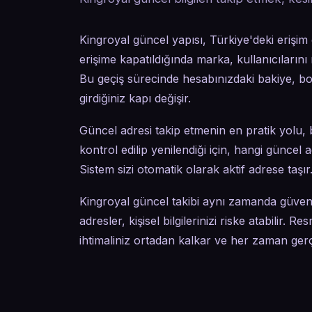
Kingroyal güncel yapısı, Türkiye'deki erişi
erişime kapatıldığında marka, kullanıcıların
Bu geçiş sürecinde hesabınızdaki bakiye, b
girdiğiniz kapı değişir.
Güncel adresi takip etmenin en pratik yolu, b
kontrol edilip yenilendiği için, hangi güncel
Sistem sizi otomatik olarak aktif adrese taşır
Kingroyal güncel takibi aynı zamanda güven
adresler, kişisel bilgilerinizi riske atabilir.
ihtimaliniz ortadan kalkar ve her zaman ge