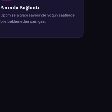
Anında Bağlantı
Optimize altyapı sayesinde yoğun saatlerde
bile beklemeden içeri girin.