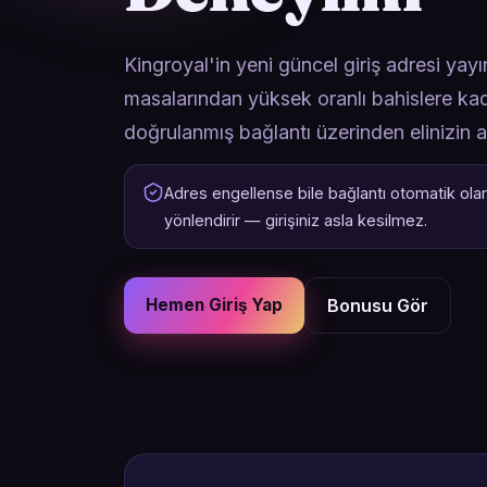
Kingroyal'in yeni güncel giriş adresi yay
masalarından yüksek oranlı bahislere kad
doğrulanmış bağlantı üzerinden elinizin a
Adres engellense bile bağlantı otomatik ola
yönlendirir — girişiniz asla kesilmez.
Hemen Giriş Yap
Bonusu Gör