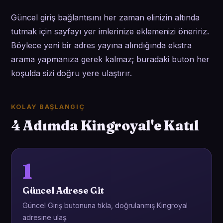
Güncel giriş bağlantısını her zaman elinizin altında
tutmak için sayfayı yer imlerinize eklemenizi öneririz.
Böylece yeni bir adres yayına alındığında ekstra
arama yapmanıza gerek kalmaz; buradaki buton her
koşulda sizi doğru yere ulaştırır.
KOLAY BAŞLANGIÇ
4 Adımda Kingroyal'e Katıl
1
Güncel Adrese Git
Güncel Giriş butonuna tıkla, doğrulanmış Kingroyal
adresine ulaş.