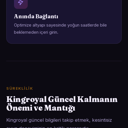
Anında Bağlantı
Optimize altyapı sayesinde yoğun saatlerde bile
beklemeden içeri girin.
SÜREKLILIK
Kingroyal Güncel Kalmanın
Önemi ve Mantığı
Kingroyal güncel bilgileri takip etmek, kesintisiz