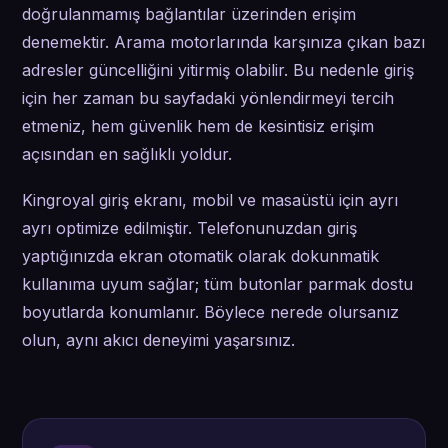
doğrulanmamış bağlantılar üzerinden erişim
denemektir. Arama motorlarında karşınıza çıkan bazı
adresler güncelliğini yitirmiş olabilir. Bu nedenle giriş
için her zaman bu sayfadaki yönlendirmeyi tercih
etmeniz, hem güvenlik hem de kesintisiz erişim
açısından en sağlıklı yoldur.
Kingroyal giriş ekranı, mobil ve masaüstü için ayrı
ayrı optimize edilmiştir. Telefonunuzdan giriş
yaptığınızda ekran otomatik olarak dokunmatik
kullanıma uyum sağlar; tüm butonlar parmak dostu
boyutlarda konumlanır. Böylece nerede olursanız
olun, aynı akıcı deneyimi yaşarsınız.