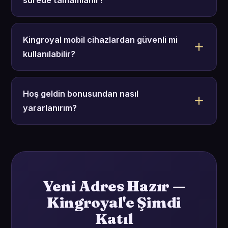
sürede tamamlanır?
Kingroyal mobil cihazlardan güvenli mi
kullanılabilir?
Hoş geldin bonusundan nasıl
yararlanırım?
Yeni Adres Hazır —
Kingroyal'e Şimdi
Katıl