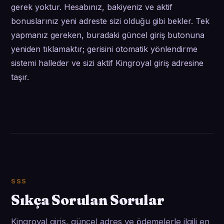
gerek yoktur. Hesabınız, bakiyeniz ve aktif
bonuslarınız yeni adreste sizi olduğu gibi bekler. Tek
yapmanız gereken, buradaki güncel giriş butonuna
yeniden tıklamaktır; gerisini otomatik yönlendirme
sistemi halleder ve sizi aktif Kingroyal giriş adresine
taşır.
SSS
Sıkça Sorulan Sorular
Kingroyal giriş, güncel adres ve ödemelerle ilgili en