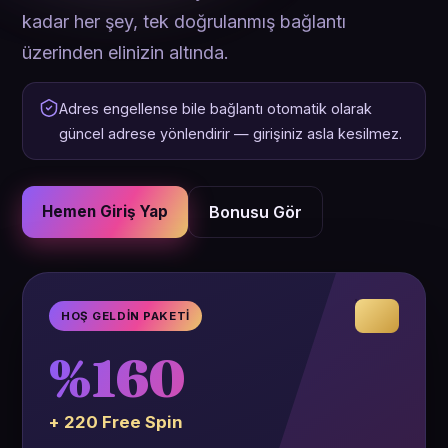
kadar her şey, tek doğrulanmış bağlantı
üzerinden elinizin altında.
Adres engellense bile bağlantı otomatik olarak
güncel adrese yönlendirir — girişiniz asla kesilmez.
Hemen Giriş Yap
Bonusu Gör
HOŞ GELDİN PAKETİ
%160
+ 220 Free Spin