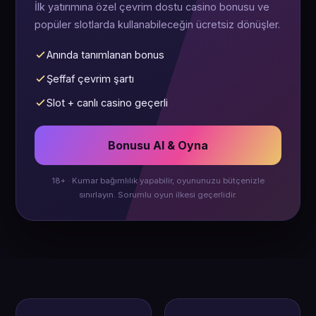
İlk yatırımına özel çevrim dostu casino bonusu ve
popüler slotlarda kullanabileceğin ücretsiz dönüşler.
Anında tanımlanan bonus
Şeffaf çevrim şartı
Slot + canlı casino geçerli
Bonusu Al & Oyna
18+ · Kumar bağımlılık yapabilir, oyununuzu bütçenizle
sınırlayın. Sorumlu oyun ilkesi geçerlidir.