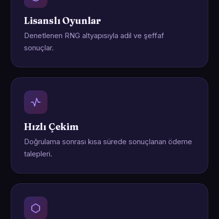
Lisanslı Oyunlar
Denetlenen RNG altyapısıyla adil ve şeffaf
sonuçlar.
Hızlı Çekim
Doğrulama sonrası kısa sürede sonuçlanan ödeme
talepleri.