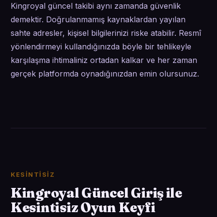
Kingroyal güncel takibi aynı zamanda güvenlik
demektir. Doğrulanmamış kaynaklardan yayılan
sahte adresler, kişisel bilgilerinizi riske atabilir. Resmî
yönlendirmeyi kullandığınızda böyle bir tehlikeyle
karşılaşma ihtimaliniz ortadan kalkar ve her zaman
gerçek platformda oynadığınızdan emin olursunuz.
KESINTISIZ
Kingroyal Güncel Giriş ile
Kesintisiz Oyun Keyfi