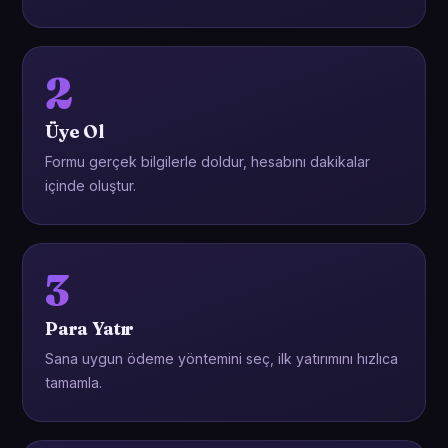
2
Üye Ol
Formu gerçek bilgilerle doldur, hesabını dakikalar
içinde oluştur.
3
Para Yatır
Sana uygun ödeme yöntemini seç, ilk yatırımını hızlıca
tamamla.