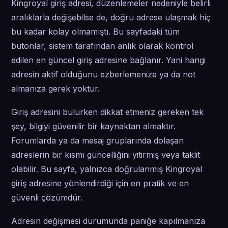
Kingroyal giriş adresi, düzenlemeler nedeniyle belirli
aralıklarla değişebilse de, doğru adrese ulaşmak hiç
bu kadar kolay olmamıştı. Bu sayfadaki tüm
butonlar, sistem tarafından anlık olarak kontrol
edilen en güncel giriş adresine bağlanır. Yani hangi
adresin aktif olduğunu ezberlemenize ya da not
almanıza gerek yoktur.
Giriş adresini bulurken dikkat etmeniz gereken tek
şey, bilgiyi güvenilir bir kaynaktan almaktır.
Forumlarda ya da mesaj gruplarında dolaşan
adreslerin bir kısmı güncelliğini yitirmiş veya taklit
olabilir. Bu sayfa, yalnızca doğrulanmış Kingroyal
giriş adresine yönlendirdiği için en pratik ve en
güvenli çözümdür.
Adresin değişmesi durumunda paniğe kapılmanıza