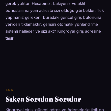
gerek yoktur. Hesabınız, bakiyeniz ve aktif
bonuslarınız yeni adreste sizi olduğu gibi bekler. Tek
yapmanız gereken, buradaki güncel giriş butonuna
yeniden tıklamaktır; gerisini otomatik yönlendirme
sistemi halleder ve sizi aktif Kingroyal giriş adresine
taşır.
SSS
Sıkça Sorulan Sorular
Kingroyal giriş, güncel adres ve ödemelerle ilgili en