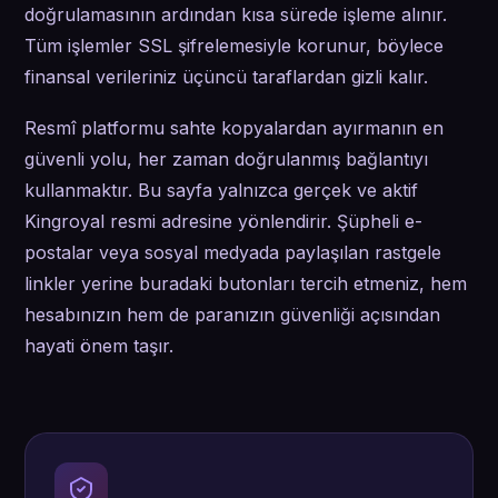
doğrulamasının ardından kısa sürede işleme alınır.
Tüm işlemler SSL şifrelemesiyle korunur, böylece
finansal verileriniz üçüncü taraflardan gizli kalır.
Resmî platformu sahte kopyalardan ayırmanın en
güvenli yolu, her zaman doğrulanmış bağlantıyı
kullanmaktır. Bu sayfa yalnızca gerçek ve aktif
Kingroyal resmi adresine yönlendirir. Şüpheli e-
postalar veya sosyal medyada paylaşılan rastgele
linkler yerine buradaki butonları tercih etmeniz, hem
hesabınızın hem de paranızın güvenliği açısından
hayati önem taşır.