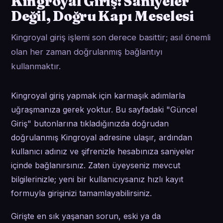
Kingroyal Giriş: Saniyeler
Değil, Doğru Kapı Meselesi
Kingroyal giriş işlemi son derece basittir; asıl önemli
olan her zaman doğrulanmış bağlantıyı
kullanmaktır.
Kingroyal giriş yapmak için karmaşık adımlarla
uğraşmanıza gerek yoktur. Bu sayfadaki "Güncel
Giriş" butonlarına tıkladığınızda doğrudan
doğrulanmış Kingroyal adresine ulaşır, ardından
kullanıcı adınız ve şifrenizle hesabınıza saniyeler
içinde bağlanırsınız. Zaten üyeyseniz mevcut
bilgilerinizle; yeni bir kullanıcıysanız hızlı kayıt
formuyla girişinizi tamamlayabilirsiniz.
Girişte en sık yaşanan sorun, eski ya da