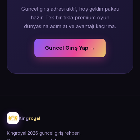
Güncel giriş adresi aktif, hoş geldin paketi
hazır. Tek bir tıkla premium oyun
dünyasına adım at ve avantajı kaçırma.
Güncel Giriş Yap →
King
royal
Kingroyal 2026 güncel giriş rehberi.