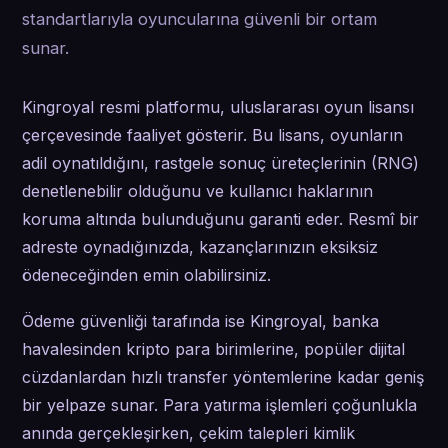
standartlarıyla oyuncularına güvenli bir ortam
sunar.
Kingroyal resmi platformu, uluslararası oyun lisansı
çerçevesinde faaliyet gösterir. Bu lisans, oyunların
adil oynatıldığını, rastgele sonuç üreteçlerinin (RNG)
denetlenebilir olduğunu ve kullanıcı haklarının
koruma altında bulunduğunu garanti eder. Resmî bir
adreste oynadığınızda, kazançlarınızın eksiksiz
ödeneceğinden emin olabilirsiniz.
Ödeme güvenliği tarafında ise Kingroyal, banka
havalesinden kripto para birimlerine, popüler dijital
cüzdanlardan hızlı transfer yöntemlerine kadar geniş
bir yelpaze sunar. Para yatırma işlemleri çoğunlukla
anında gerçekleşirken, çekim talepleri kimlik