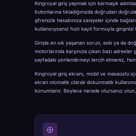
Kingroyal giriş yapmak için karmaşık adımla
butonlarına tıkladığınızda doğrudan doğrulan
şifrenizle hesabınıza saniyeler içinde bağlanı
kullanıcıysanız hızlı kayıt formuyla girişinizi
Girişte en sık yaşanan sorun, eski ya da d
motorlarında karşınıza çıkan bazı adresler gü
sayfadaki yönlendirmeyi tercih etmeniz, hem 
Kingroyal giriş ekranı, mobil ve masaüstü içi
ekran otomatik olarak dokunmatik kullanım
konumlanır. Böylece nerede olursanız olun, 