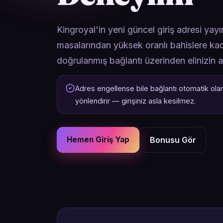
Kingroyal'in yeni güncel giriş adresi yay
masalarından yüksek oranlı bahislere kad
doğrulanmış bağlantı üzerinden elinizin a
Adres engellense bile bağlantı otomatik ola
yönlendirir — girişiniz asla kesilmez.
Hemen Giriş Yap
Bonusu Gör