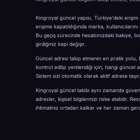
Kingroyal güncel yapısı, Türkiye'deki erişi
erişime kapatıldığında marka, kullanıcıların
Bu geçiş sürecinde hesabınızdaki bakiye, b
girdiğiniz kapı değişir.
Güncel adresi takip etmenin en pratik yolu, b
kontrol edilip yenilendiği için, hangi güncel
Sistem sizi otomatik olarak aktif adrese taşır
Kingroyal güncel takibi aynı zamanda güven
adresler, kişisel bilgilerinizi riske atabilir.
ihtimaliniz ortadan kalkar ve her zaman ge