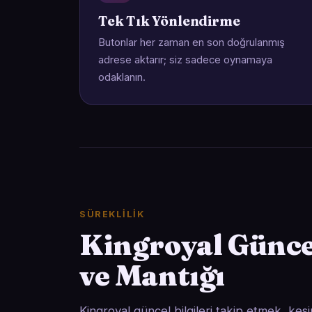
Tek Tık Yönlendirme
Butonlar her zaman en son doğrulanmış
adrese aktarır; siz sadece oynamaya
odaklanın.
SÜREKLILIK
Kingroyal Günc
ve Mantığı
Kingroyal güncel bilgileri takip etmek, kesi