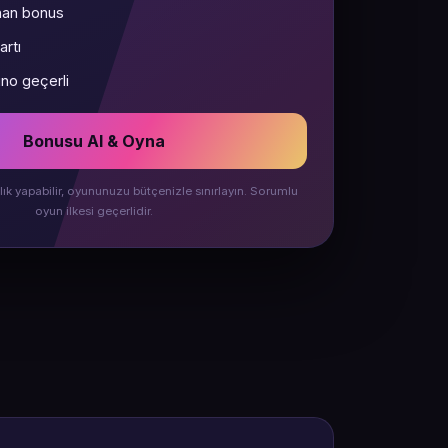
nan bonus
artı
ino geçerli
Bonusu Al & Oyna
ık yapabilir, oyununuzu bütçenizle sınırlayın. Sorumlu
oyun ilkesi geçerlidir.