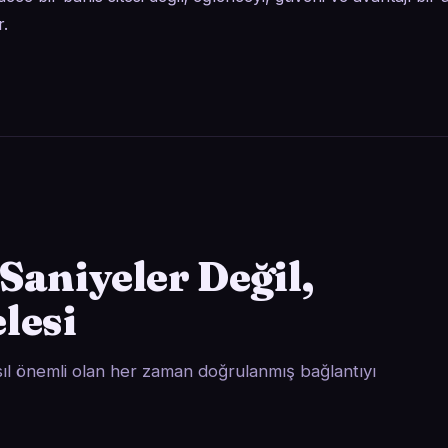
r.
 Saniyeler Değil,
lesi
 asıl önemli olan her zaman doğrulanmış bağlantıyı