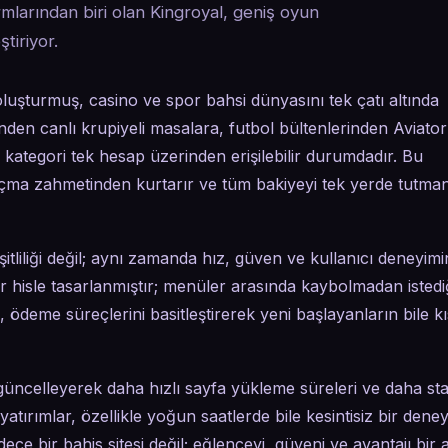
mlarından biri olan Kingroyal, geniş oyun
tiriyor.
si oluşturmuş, casino ve spor bahsi dünyasını tek çatı altında
nden canlı krupiyeli masalara, futbol bültenlerinden Aviator
kategori tek hesap üzerinden erişilebilir durumdadır. Bu
p açma zahmetinden kurtarır ve tüm bakiyeyi tek yerde tutma
tliliği değil; aynı zamanda hız, güven ve kullanıcı deneyimi
 hisle tasarlanmıştır; menüler arasında kaybolmadan istedi
 ödeme süreçlerini basitleştirerek yeni başlayanların bile k
i güncelleyerek daha hızlı sayfa yükleme süreleri ve daha sta
tırımlar, özellikle yoğun saatlerde bile kesintisiz bir dene
ece bir bahis sitesi değil; eğlenceyi, güveni ve avantajı bir 