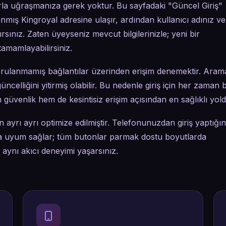
rla uğraşmanıza gerek yoktur. Bu sayfadaki "Güncel Giriş"
mış Kingroyal adresine ulaşır, ardından kullanıcı adınız ve
rsınız. Zaten üyeyseniz mevcut bilgilerinizle; yeni bir
 tamamlayabilirsiniz.
oğrulanmamış bağlantılar üzerinden erişim denemektir. Aram
ncelliğini yitirmiş olabilir. Bu nedenle giriş için her zaman 
güvenlik hem de kesintisiz erişim açısından en sağlıklı yold
n ayrı ayrı optimize edilmiştir. Telefonunuzdan giriş yaptığı
a uyum sağlar; tüm butonlar parmak dostu boyutlarda
aynı akıcı deneyimi yaşarsınız.