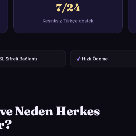
7/24
Kesintisiz Türkçe destek
SL Şifreli Bağlantı
Hızlı Ödeme
 ve Neden Herkes
r?