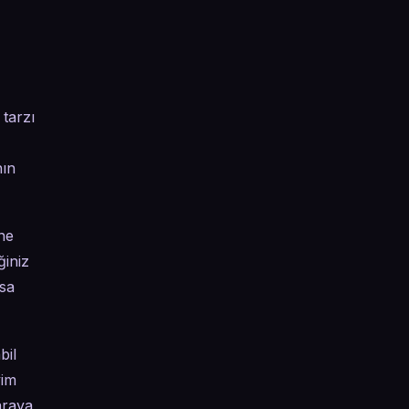
 tarzı
nın
ne
ğiniz
ısa
bil
yim
araya