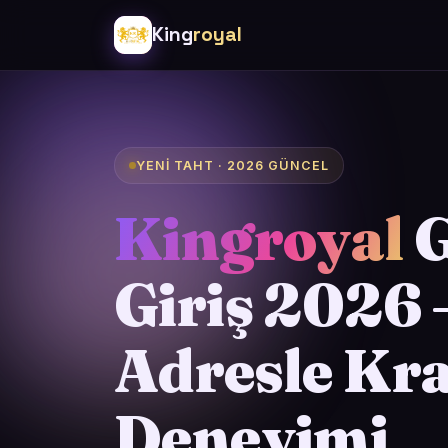
King
royal
YENI TAHT · 2026 GÜNCEL
Kingroyal
G
Giriş 2026 
Adresle Kra
Deneyimi