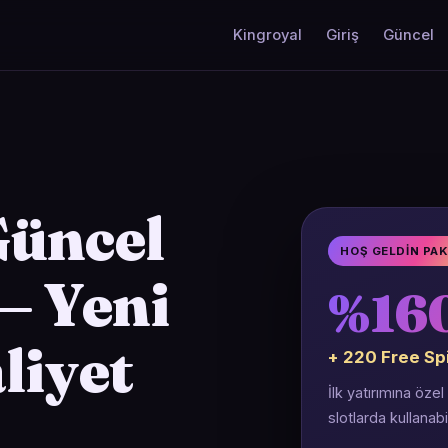
Kingroyal
Giriş
Güncel
üncel
HOŞ GELDİN PAK
— Yeni
%16
liyet
+ 220 Free Sp
İlk yatırımına öz
slotlarda kullanab