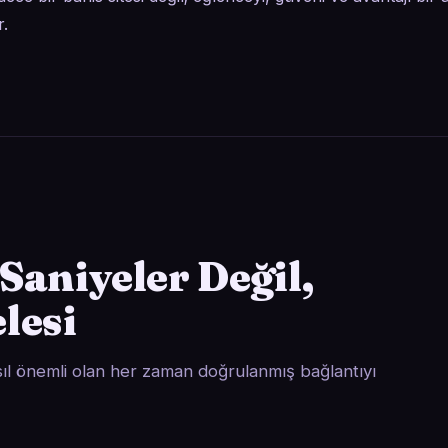
r.
 Saniyeler Değil,
lesi
 asıl önemli olan her zaman doğrulanmış bağlantıyı