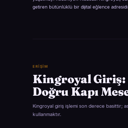
getiren bütünlüklü bir dijital eğlence adresidi
ERIŞIM
Kingroyal Giriş:
Doğru Kapı Mese
Kingroyal giriş işlemi son derece basittir;
kullanmaktır.