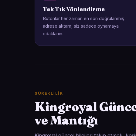
Tek Tık Yönlendirme
Butonlar her zaman en son doğrulanmış
adrese aktarır; siz sadece oynamaya
odaklanın.
SÜREKLILIK
Kingroyal Günc
ve Mantığı
Kingroyal güncel bilgileri takip etmek, kesi