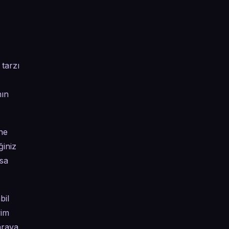
 tarzı
nın
ne
ğiniz
ısa
bil
yim
araya