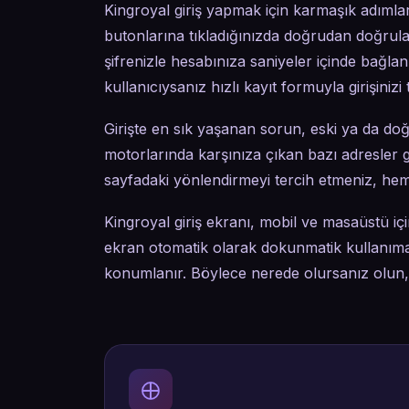
Kingroyal giriş yapmak için karmaşık adımla
butonlarına tıkladığınızda doğrudan doğrulan
şifrenizle hesabınıza saniyeler içinde bağlanı
kullanıcıysanız hızlı kayıt formuyla girişinizi
Girişte en sık yaşanan sorun, eski ya da d
motorlarında karşınıza çıkan bazı adresler gü
sayfadaki yönlendirmeyi tercih etmeniz, hem 
Kingroyal giriş ekranı, mobil ve masaüstü içi
ekran otomatik olarak dokunmatik kullanım
konumlanır. Böylece nerede olursanız olun, 