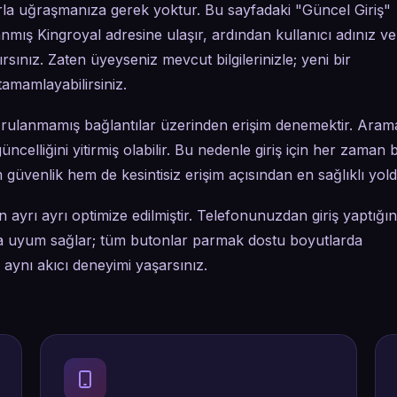
rla uğraşmanıza gerek yoktur. Bu sayfadaki "Güncel Giriş"
mış Kingroyal adresine ulaşır, ardından kullanıcı adınız ve
rsınız. Zaten üyeyseniz mevcut bilgilerinizle; yeni bir
 tamamlayabilirsiniz.
oğrulanmamış bağlantılar üzerinden erişim denemektir. Aram
ncelliğini yitirmiş olabilir. Bu nedenle giriş için her zaman 
güvenlik hem de kesintisiz erişim açısından en sağlıklı yold
n ayrı ayrı optimize edilmiştir. Telefonunuzdan giriş yaptığı
a uyum sağlar; tüm butonlar parmak dostu boyutlarda
aynı akıcı deneyimi yaşarsınız.