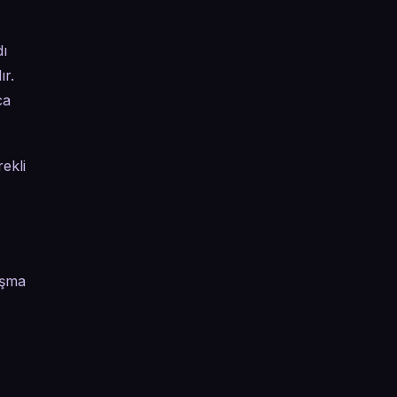
dı
ır.
ca
ekli
laşma