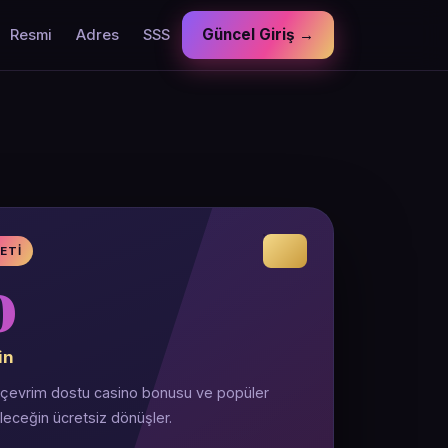
Güncel Giriş →
Resmi
Adres
SSS
ETİ
0
in
el çevrim dostu casino bonusu ve popüler
ileceğin ücretsiz dönüşler.