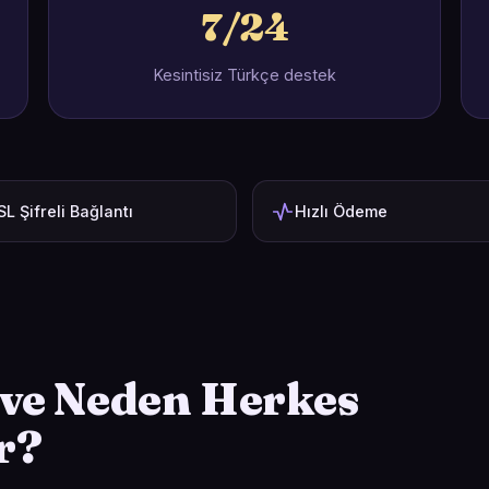
7/24
Kesintisiz Türkçe destek
SL Şifreli Bağlantı
Hızlı Ödeme
 ve Neden Herkes
r?