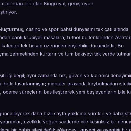
mlarından biri olan Kingroyal, geniş oyun
tiriyor.
si oluşturmuş, casino ve spor bahsi dünyasını tek çatı altında
nden canlı krupiyeli masalara, futbol bültenlerinden Aviator
kategori tek hesap üzerinden erişilebilir durumdadır. Bu
p açma zahmetinden kurtarır ve tüm bakiyeyi tek yerde tutma
tliliği değil; aynı zamanda hız, güven ve kullanıcı deneyimi
 hisle tasarlanmıştır; menüler arasında kaybolmadan istedi
 ödeme süreçlerini basitleştirerek yeni başlayanların bile k
i güncelleyerek daha hızlı sayfa yükleme süreleri ve daha sta
tırımlar, özellikle yoğun saatlerde bile kesintisiz bir dene
ece bir bahis sitesi değil; eğlenceyi, güveni ve avantajı bir 