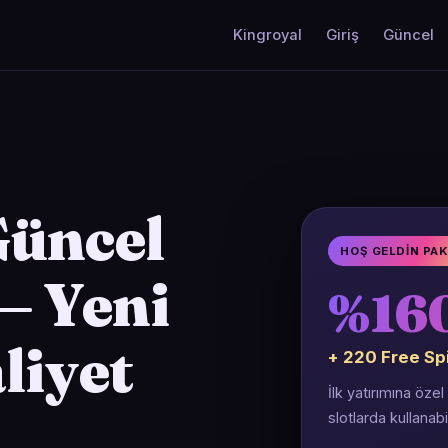
Kingroyal
Giriş
Güncel
üncel
HOŞ GELDİN PAK
— Yeni
%16
liyet
+ 220 Free Sp
İlk yatırımına öz
slotlarda kullanab