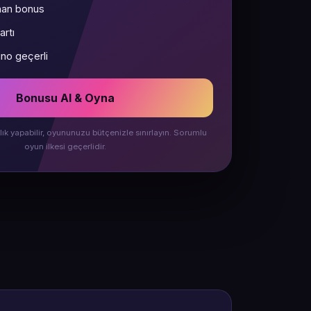
nan bonus
artı
ino geçerli
Bonusu Al & Oyna
ık yapabilir, oyununuzu bütçenizle sınırlayın. Sorumlu
oyun ilkesi geçerlidir.