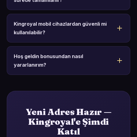
sürede tamamlanır?
Kingroyal mobil cihazlardan güvenli mi
kullanılabilir?
Hoş geldin bonusundan nasıl
yararlanırım?
Yeni Adres Hazır —
Kingroyal'e Şimdi
Katıl