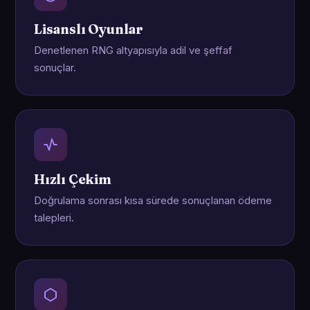
Lisanslı Oyunlar
Denetlenen RNG altyapısıyla adil ve şeffaf
sonuçlar.
Hızlı Çekim
Doğrulama sonrası kısa sürede sonuçlanan ödeme
talepleri.