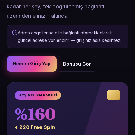
kadar her şey, tek doğrulanmış bağlantı
üzerinden elinizin altında.
Adres engellense bile bağlantı otomatik olarak
güncel adrese yönlendirir — girişiniz asla kesilmez.
Hemen Giriş Yap
Bonusu Gör
HOŞ GELDİN PAKETİ
%160
+ 220 Free Spin