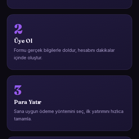
2
Üye Ol
Formu gerçek bilgilerle doldur, hesabını dakikalar
içinde oluştur.
3
Para Yatır
Sana uygun ödeme yöntemini seç, ilk yatırımını hızlıca
tamamla.