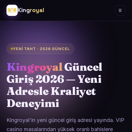
King
royal
☰
YENI TAHT · 2026 GÜNCEL
Kingroyal
Güncel
Giriş 2026 — Yeni
Adresle Kraliyet
Deneyimi
Kingroyal'in yeni güncel giriş adresi yayında. VIP
casino masalarından yüksek oranlı bahislere