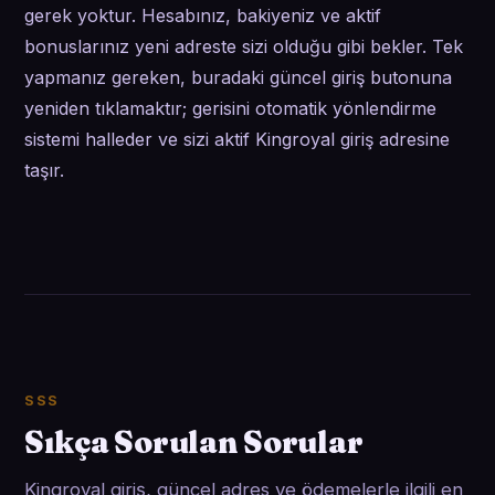
gerek yoktur. Hesabınız, bakiyeniz ve aktif
bonuslarınız yeni adreste sizi olduğu gibi bekler. Tek
yapmanız gereken, buradaki güncel giriş butonuna
yeniden tıklamaktır; gerisini otomatik yönlendirme
sistemi halleder ve sizi aktif Kingroyal giriş adresine
taşır.
SSS
Sıkça Sorulan Sorular
Kingroyal giriş, güncel adres ve ödemelerle ilgili en