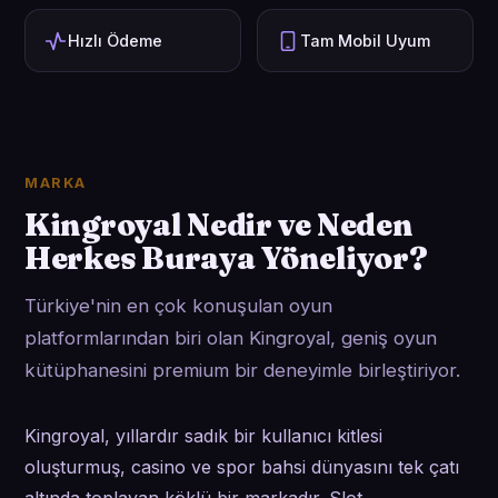
Hızlı Ödeme
Tam Mobil Uyum
MARKA
Kingroyal Nedir ve Neden
Herkes Buraya Yöneliyor?
Türkiye'nin en çok konuşulan oyun
platformlarından biri olan Kingroyal, geniş oyun
kütüphanesini premium bir deneyimle birleştiriyor.
Kingroyal, yıllardır sadık bir kullanıcı kitlesi
oluşturmuş, casino ve spor bahsi dünyasını tek çatı