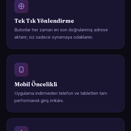
Tek Tık Yönlendirme
Butonlar her zaman en son doğrulanmış adrese
aktarır; siz sadece oynamaya odaklanın.
Mobil Öncelikli
Uygulama indirmeden telefon ve tabletten tam
performanslı giriş imkânı.