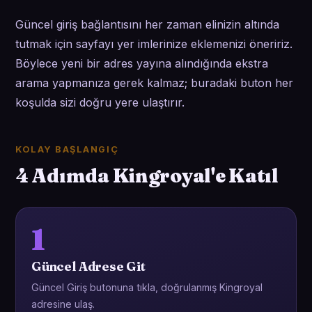
Güncel giriş bağlantısını her zaman elinizin altında
tutmak için sayfayı yer imlerinize eklemenizi öneririz.
Böylece yeni bir adres yayına alındığında ekstra
arama yapmanıza gerek kalmaz; buradaki buton her
koşulda sizi doğru yere ulaştırır.
KOLAY BAŞLANGIÇ
4 Adımda Kingroyal'e Katıl
1
Güncel Adrese Git
Güncel Giriş butonuna tıkla, doğrulanmış Kingroyal
adresine ulaş.