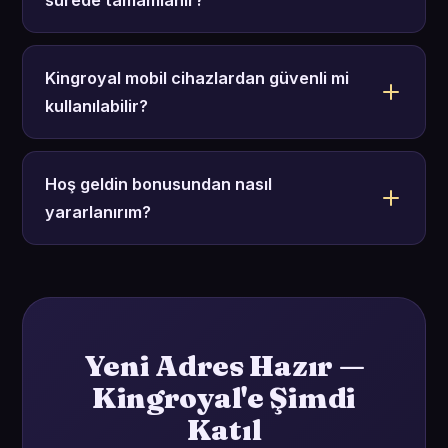
sürede tamamlanır?
Kingroyal mobil cihazlardan güvenli mi
kullanılabilir?
Hoş geldin bonusundan nasıl
yararlanırım?
Yeni Adres Hazır —
Kingroyal'e Şimdi
Katıl