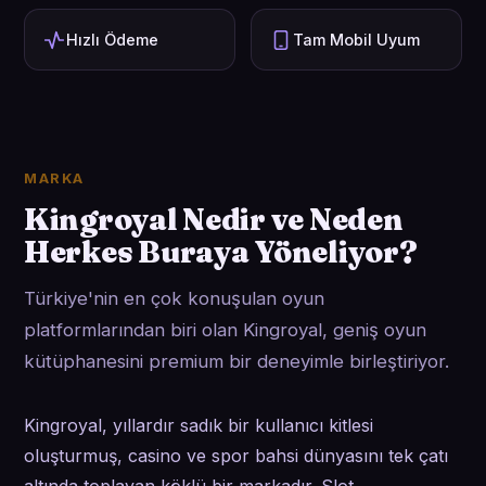
Hızlı Ödeme
Tam Mobil Uyum
MARKA
Kingroyal Nedir ve Neden
Herkes Buraya Yöneliyor?
Türkiye'nin en çok konuşulan oyun
platformlarından biri olan Kingroyal, geniş oyun
kütüphanesini premium bir deneyimle birleştiriyor.
Kingroyal, yıllardır sadık bir kullanıcı kitlesi
oluşturmuş, casino ve spor bahsi dünyasını tek çatı