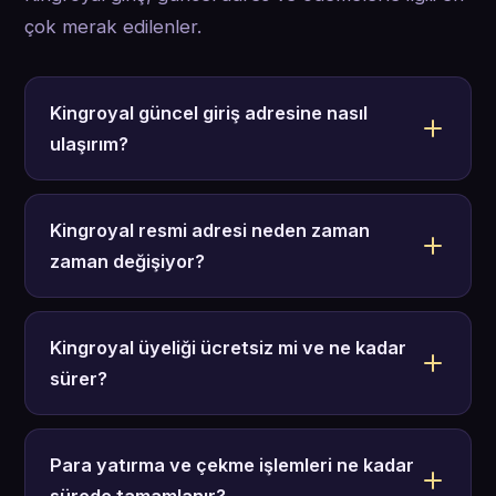
çok merak edilenler.
Kingroyal güncel giriş adresine nasıl
ulaşırım?
Kingroyal resmi adresi neden zaman
zaman değişiyor?
Kingroyal üyeliği ücretsiz mi ve ne kadar
sürer?
Para yatırma ve çekme işlemleri ne kadar