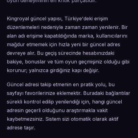
oyun deneyiminin en kritik parçasıdır.
Kingroyal güncel yapısı, Türkiye'deki erişim
düzenlemeleri nedeniyle zaman zaman yenilenir. Bir
alan adı erişime kapatıldığında marka, kullanıcılarını
mağdur etmemek için hızla yeni bir güncel adres
devreye alır. Bu geçiş sürecinde hesabınızdaki
bakiye, bonuslar ve tüm oyun geçmişiniz olduğu gibi
korunur; yalnızca girdiğiniz kapı değişir.
Güncel adresi takip etmenin en pratik yolu, bu
sayfayı favorilerinize eklemektir. Buradaki bağlantılar
sürekli kontrol edilip yenilendiği için, hangi güncel
adresin geçerli olduğunu araştırmakla vakit
kaybetmezsiniz. Sistem sizi otomatik olarak aktif
adrese taşır.