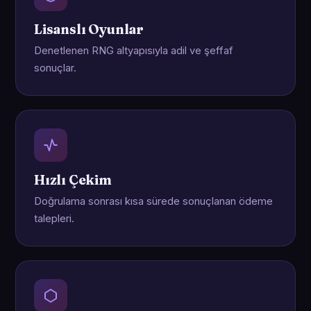
Lisanslı Oyunlar
Denetlenen RNG altyapısıyla adil ve şeffaf
sonuçlar.
Hızlı Çekim
Doğrulama sonrası kısa sürede sonuçlanan ödeme
talepleri.