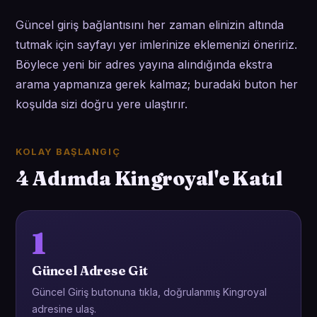
Güncel giriş bağlantısını her zaman elinizin altında
tutmak için sayfayı yer imlerinize eklemenizi öneririz.
Böylece yeni bir adres yayına alındığında ekstra
arama yapmanıza gerek kalmaz; buradaki buton her
koşulda sizi doğru yere ulaştırır.
KOLAY BAŞLANGIÇ
4 Adımda Kingroyal'e Katıl
1
Güncel Adrese Git
Güncel Giriş butonuna tıkla, doğrulanmış Kingroyal
adresine ulaş.