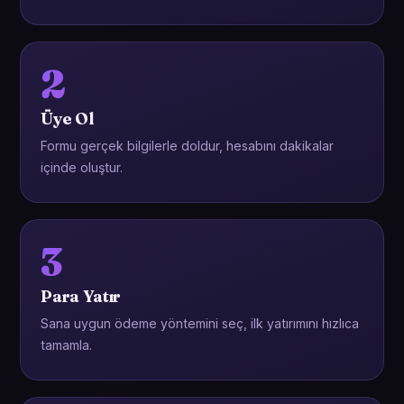
2
Üye Ol
Formu gerçek bilgilerle doldur, hesabını dakikalar
içinde oluştur.
3
Para Yatır
Sana uygun ödeme yöntemini seç, ilk yatırımını hızlıca
tamamla.