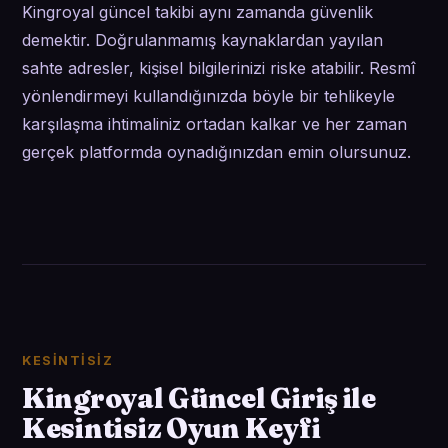
Kingroyal güncel takibi aynı zamanda güvenlik
demektir. Doğrulanmamış kaynaklardan yayılan
sahte adresler, kişisel bilgilerinizi riske atabilir. Resmî
yönlendirmeyi kullandığınızda böyle bir tehlikeyle
karşılaşma ihtimaliniz ortadan kalkar ve her zaman
gerçek platformda oynadığınızdan emin olursunuz.
KESINTISIZ
Kingroyal Güncel Giriş ile
Kesintisiz Oyun Keyfi