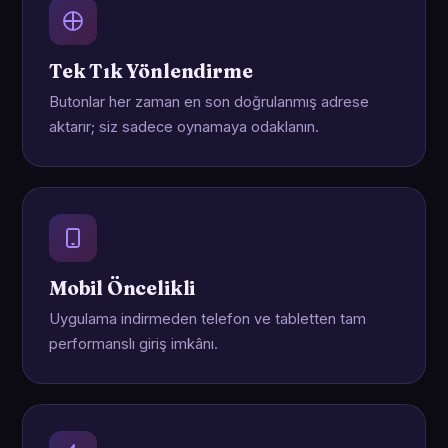
Tek Tık Yönlendirme
Butonlar her zaman en son doğrulanmış adrese
aktarır; siz sadece oynamaya odaklanın.
Mobil Öncelikli
Uygulama indirmeden telefon ve tabletten tam
performanslı giriş imkânı.