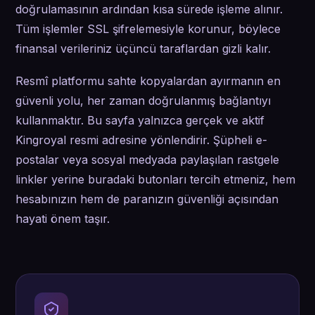
doğrulamasının ardından kısa sürede işleme alınır.
Tüm işlemler SSL şifrelemesiyle korunur, böylece
finansal verileriniz üçüncü taraflardan gizli kalır.
Resmî platformu sahte kopyalardan ayırmanın en
güvenli yolu, her zaman doğrulanmış bağlantıyı
kullanmaktır. Bu sayfa yalnızca gerçek ve aktif
Kingroyal resmi adresine yönlendirir. Şüpheli e-
postalar veya sosyal medyada paylaşılan rastgele
linkler yerine buradaki butonları tercih etmeniz, hem
hesabınızın hem de paranızın güvenliği açısından
hayati önem taşır.