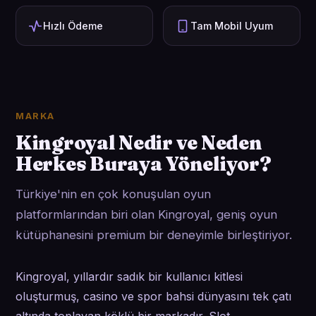
Hızlı Ödeme
Tam Mobil Uyum
MARKA
Kingroyal Nedir ve Neden
Herkes Buraya Yöneliyor?
Türkiye'nin en çok konuşulan oyun
platformlarından biri olan Kingroyal, geniş oyun
kütüphanesini premium bir deneyimle birleştiriyor.
Kingroyal, yıllardır sadık bir kullanıcı kitlesi
oluşturmuş, casino ve spor bahsi dünyasını tek çatı