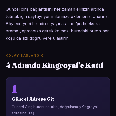
Güncel giriş bağlantısını her zaman elinizin altında
tutmak için sayfayı yer imlerinize eklemenizi öneririz.
Böylece yeni bir adres yayına alındığında ekstra
arama yapmanıza gerek kalmaz; buradaki buton her
koşulda sizi doğru yere ulaştırır.
KOLAY BAŞLANGIÇ
4 Adımda Kingroyal'e Katıl
1
Güncel Adrese Git
Güncel Giriş butonuna tıkla, doğrulanmış Kingroyal
adresine ulaş.