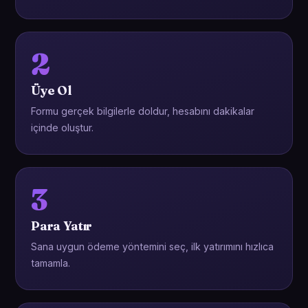
2
Üye Ol
Formu gerçek bilgilerle doldur, hesabını dakikalar
içinde oluştur.
3
Para Yatır
Sana uygun ödeme yöntemini seç, ilk yatırımını hızlıca
tamamla.