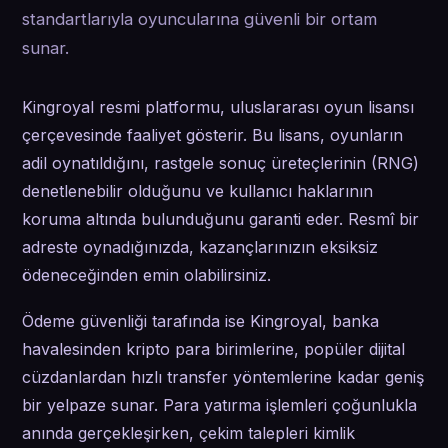
standartlarıyla oyuncularına güvenli bir ortam
sunar.
Kingroyal resmi platformu, uluslararası oyun lisansı
çerçevesinde faaliyet gösterir. Bu lisans, oyunların
adil oynatıldığını, rastgele sonuç üreteçlerinin (RNG)
denetlenebilir olduğunu ve kullanıcı haklarının
koruma altında bulunduğunu garanti eder. Resmî bir
adreste oynadığınızda, kazançlarınızın eksiksiz
ödeneceğinden emin olabilirsiniz.
Ödeme güvenliği tarafında ise Kingroyal, banka
havalesinden kripto para birimlerine, popüler dijital
cüzdanlardan hızlı transfer yöntemlerine kadar geniş
bir yelpaze sunar. Para yatırma işlemleri çoğunlukla
anında gerçekleşirken, çekim talepleri kimlik