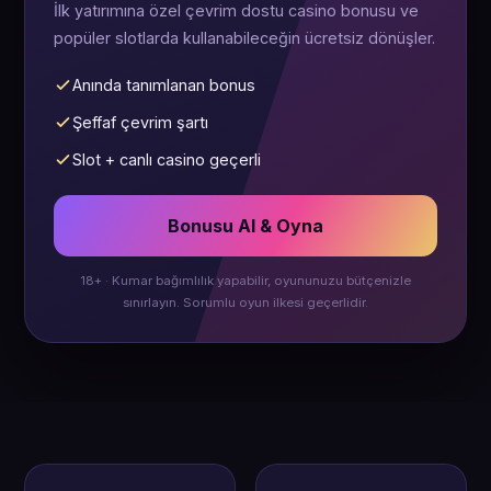
İlk yatırımına özel çevrim dostu casino bonusu ve
popüler slotlarda kullanabileceğin ücretsiz dönüşler.
Anında tanımlanan bonus
Şeffaf çevrim şartı
Slot + canlı casino geçerli
Bonusu Al & Oyna
18+ · Kumar bağımlılık yapabilir, oyununuzu bütçenizle
sınırlayın. Sorumlu oyun ilkesi geçerlidir.