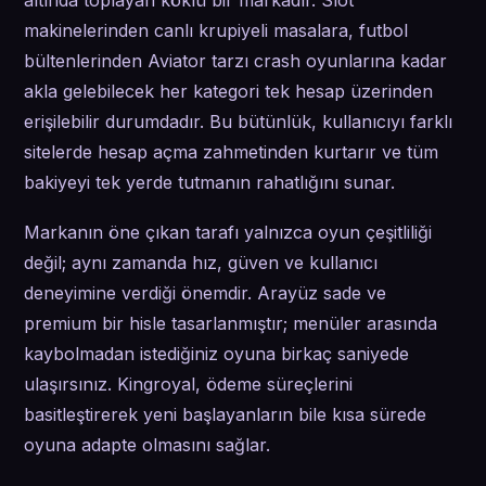
altında toplayan köklü bir markadır. Slot
makinelerinden canlı krupiyeli masalara, futbol
bültenlerinden Aviator tarzı crash oyunlarına kadar
akla gelebilecek her kategori tek hesap üzerinden
erişilebilir durumdadır. Bu bütünlük, kullanıcıyı farklı
sitelerde hesap açma zahmetinden kurtarır ve tüm
bakiyeyi tek yerde tutmanın rahatlığını sunar.
Markanın öne çıkan tarafı yalnızca oyun çeşitliliği
değil; aynı zamanda hız, güven ve kullanıcı
deneyimine verdiği önemdir. Arayüz sade ve
premium bir hisle tasarlanmıştır; menüler arasında
kaybolmadan istediğiniz oyuna birkaç saniyede
ulaşırsınız. Kingroyal, ödeme süreçlerini
basitleştirerek yeni başlayanların bile kısa sürede
oyuna adapte olmasını sağlar.