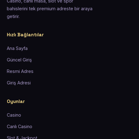
Casino, canlı masa, slot ve spor
bahislerini tek premium adreste bir araya
getirir.
Hızlı Bağlantılar
Ana Sayfa
Güncel Giriş
Resmi Adres
Giriş Adresi
Oyunlar
Casino
Canlı Casino
Slot & Jackpot