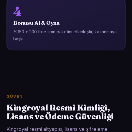
4
Bonusu Al & Oyna
%150 + 200 free spin paketini etkinleştir, kazanmaya
başla.
GÜVEN
Kingroyal Resmi Kimliği,
Lisans ve Ödeme Güvenliği
Kingroyal resmi altyapısı, lisans ve şifreleme