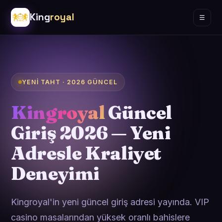
King
royal
☰
YENI TAHT · 2026 GÜNCEL
Kingroyal
Güncel
Giriş 2026 — Yeni
Adresle Kraliyet
Deneyimi
Kingroyal'in yeni güncel giriş adresi yayında. VIP
casino masalarından yüksek oranlı bahislere