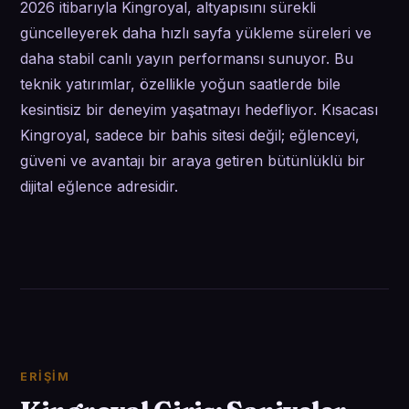
2026 itibarıyla Kingroyal, altyapısını sürekli
güncelleyerek daha hızlı sayfa yükleme süreleri ve
daha stabil canlı yayın performansı sunuyor. Bu
teknik yatırımlar, özellikle yoğun saatlerde bile
kesintisiz bir deneyim yaşatmayı hedefliyor. Kısacası
Kingroyal, sadece bir bahis sitesi değil; eğlenceyi,
güveni ve avantajı bir araya getiren bütünlüklü bir
dijital eğlence adresidir.
ERIŞIM