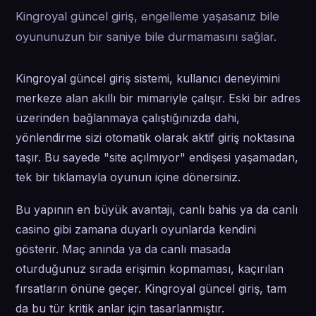
Kingroyal güncel giriş, engelleme yaşasanız bile
oyununuzun bir saniye bile durmamasını sağlar.
Kingroyal güncel giriş sistemi, kullanıcı deneyimini
merkeze alan akıllı bir mimariyle çalışır. Eski bir adres
üzerinden bağlanmaya çalıştığınızda dahi,
yönlendirme sizi otomatik olarak aktif giriş noktasına
taşır. Bu sayede "site açılmıyor" endişesi yaşamadan,
tek bir tıklamayla oyunun içine dönersiniz.
Bu yapının en büyük avantajı, canlı bahis ya da canlı
casino gibi zamana duyarlı oyunlarda kendini
gösterir. Maç anında ya da canlı masada
oturduğunuz sırada erişimin kopmaması, kaçırılan
fırsatların önüne geçer. Kingroyal güncel giriş, tam
da bu tür kritik anlar için tasarlanmıştır.