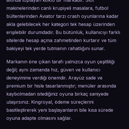
altında toplayan köklü bir markadır. Slot
makinelerinden canlı krupiyeli masalara, futbol
bültenlerinden Aviator tarzı crash oyunlarına kadar
akla gelebilecek her kategori tek hesap üzerinden
erişilebilir durumdadır. Bu bütünlük, kullanıcıyı farklı
sitelerde hesap açma zahmetinden kurtarır ve tüm
bakiyeyi tek yerde tutmanın rahatlığını sunar.
Markanın öne çıkan tarafı yalnızca oyun çeşitliliği
değil; aynı zamanda hız, güven ve kullanıcı
deneyimine verdiği önemdir. Arayüz sade ve
premium bir hisle tasarlanmıştır; menüler arasında
kaybolmadan istediğiniz oyuna birkaç saniyede
ulaşırsınız. Kingroyal, ödeme süreçlerini
basitleştirerek yeni başlayanların bile kısa sürede
oyuna adapte olmasını sağlar.