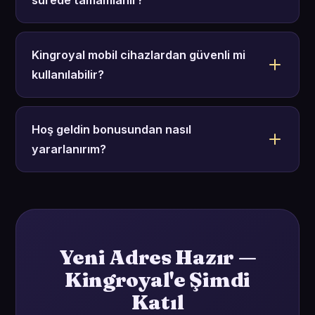
sürede tamamlanır?
Kingroyal mobil cihazlardan güvenli mi
kullanılabilir?
Hoş geldin bonusundan nasıl
yararlanırım?
Yeni Adres Hazır —
Kingroyal'e Şimdi
Katıl