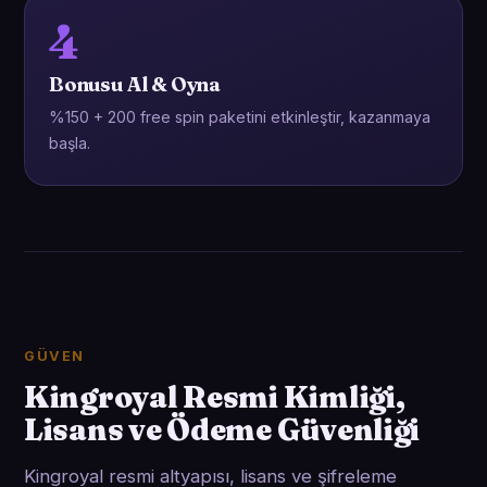
4
Bonusu Al & Oyna
%150 + 200 free spin paketini etkinleştir, kazanmaya
başla.
GÜVEN
Kingroyal Resmi Kimliği,
Lisans ve Ödeme Güvenliği
Kingroyal resmi altyapısı, lisans ve şifreleme