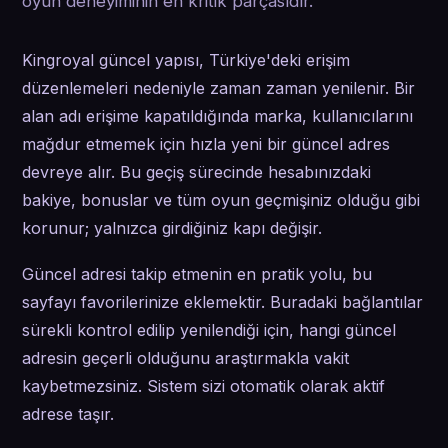
oyun deneyiminin en kritik parçasıdır.
Kingroyal güncel yapısı, Türkiye'deki erişim
düzenlemeleri nedeniyle zaman zaman yenilenir. Bir
alan adı erişime kapatıldığında marka, kullanıcılarını
mağdur etmemek için hızla yeni bir güncel adres
devreye alır. Bu geçiş sürecinde hesabınızdaki
bakiye, bonuslar ve tüm oyun geçmişiniz olduğu gibi
korunur; yalnızca girdiğiniz kapı değişir.
Güncel adresi takip etmenin en pratik yolu, bu
sayfayı favorilerinize eklemektir. Buradaki bağlantılar
sürekli kontrol edilip yenilendiği için, hangi güncel
adresin geçerli olduğunu araştırmakla vakit
kaybetmezsiniz. Sistem sizi otomatik olarak aktif
adrese taşır.