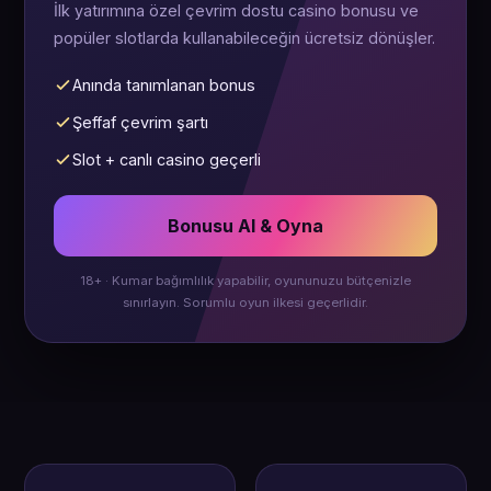
İlk yatırımına özel çevrim dostu casino bonusu ve
popüler slotlarda kullanabileceğin ücretsiz dönüşler.
Anında tanımlanan bonus
Şeffaf çevrim şartı
Slot + canlı casino geçerli
Bonusu Al & Oyna
18+ · Kumar bağımlılık yapabilir, oyununuzu bütçenizle
sınırlayın. Sorumlu oyun ilkesi geçerlidir.