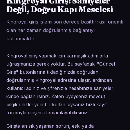
Kingroyal Giriş: Saniyeler
Değil, Doğru Kapı Meselesi
Kingroyal giriş işlemi son derece basittir; asıl önemli
olan her zaman doğrulanmış bağlantıyı
kullanmaktır.
Kingroyal giriş yapmak için karmaşık adımlarla
uğraşmanıza gerek yoktur. Bu sayfadaki "Güncel
Giriş" butonlarına tıkladığınızda doğrudan
doğrulanmış Kingroyal adresine ulaşır, ardından
kullanıcı adınız ve şifrenizle hesabınıza saniyeler
içinde bağlanırsınız. Zaten üyeyseniz mevcut
bilgilerinizle; yeni bir kullanıcıysanız hızlı kayıt
formuyla girişinizi tamamlayabilirsiniz.
Girişte en sık yaşanan sorun, eski ya da