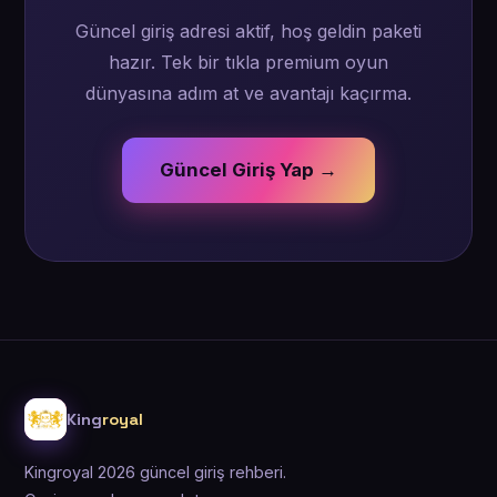
Güncel giriş adresi aktif, hoş geldin paketi
hazır. Tek bir tıkla premium oyun
dünyasına adım at ve avantajı kaçırma.
Güncel Giriş Yap →
King
royal
Kingroyal 2026 güncel giriş rehberi.