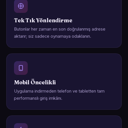
Tek Tık Yönlendirme
Butonlar her zaman en son doğrulanmış adrese
aktarır; siz sadece oynamaya odaklanın.
Mobil Öncelikli
Uygulama indirmeden telefon ve tabletten tam
performanslı giriş imkânı.