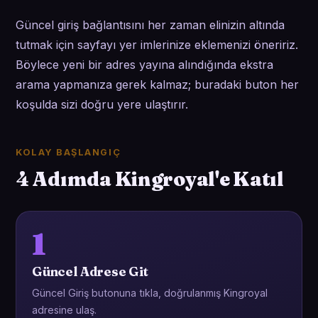
Güncel giriş bağlantısını her zaman elinizin altında
tutmak için sayfayı yer imlerinize eklemenizi öneririz.
Böylece yeni bir adres yayına alındığında ekstra
arama yapmanıza gerek kalmaz; buradaki buton her
koşulda sizi doğru yere ulaştırır.
KOLAY BAŞLANGIÇ
4 Adımda Kingroyal'e Katıl
1
Güncel Adrese Git
Güncel Giriş butonuna tıkla, doğrulanmış Kingroyal
adresine ulaş.