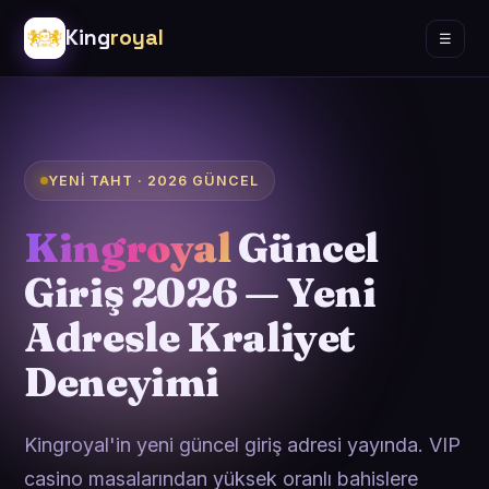
King
royal
☰
YENI TAHT · 2026 GÜNCEL
Kingroyal
Güncel
Giriş 2026 — Yeni
Adresle Kraliyet
Deneyimi
Kingroyal'in yeni güncel giriş adresi yayında. VIP
casino masalarından yüksek oranlı bahislere