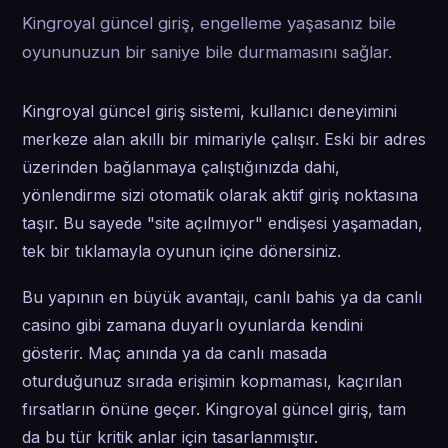
Kingroyal güncel giriş, engelleme yaşasanız bile
oyununuzun bir saniye bile durmamasını sağlar.
Kingroyal güncel giriş sistemi, kullanıcı deneyimini
merkeze alan akıllı bir mimariyle çalışır. Eski bir adres
üzerinden bağlanmaya çalıştığınızda dahi,
yönlendirme sizi otomatik olarak aktif giriş noktasına
taşır. Bu sayede "site açılmıyor" endişesi yaşamadan,
tek bir tıklamayla oyunun içine dönersiniz.
Bu yapının en büyük avantajı, canlı bahis ya da canlı
casino gibi zamana duyarlı oyunlarda kendini
gösterir. Maç anında ya da canlı masada
oturduğunuz sırada erişimin kopmaması, kaçırılan
fırsatların önüne geçer. Kingroyal güncel giriş, tam
da bu tür kritik anlar için tasarlanmıştır.