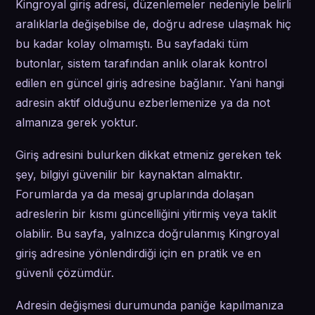
Kingroyal giriş adresi, düzenlemeler nedeniyle belirli
aralıklarla değişebilse de, doğru adrese ulaşmak hiç
bu kadar kolay olmamıştı. Bu sayfadaki tüm
butonlar, sistem tarafından anlık olarak kontrol
edilen en güncel giriş adresine bağlanır. Yani hangi
adresin aktif olduğunu ezberlemenize ya da not
almanıza gerek yoktur.
Giriş adresini bulurken dikkat etmeniz gereken tek
şey, bilgiyi güvenilir bir kaynaktan almaktır.
Forumlarda ya da mesaj gruplarında dolaşan
adreslerin bir kısmı güncelliğini yitirmiş veya taklit
olabilir. Bu sayfa, yalnızca doğrulanmış Kingroyal
giriş adresine yönlendirdiği için en pratik ve en
güvenli çözümdür.
Adresin değişmesi durumunda paniğe kapılmanıza