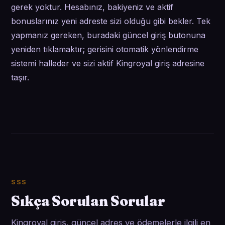
gerek yoktur. Hesabınız, bakiyeniz ve aktif
bonuslarınız yeni adreste sizi olduğu gibi bekler. Tek
yapmanız gereken, buradaki güncel giriş butonuna
yeniden tıklamaktır; gerisini otomatik yönlendirme
sistemi halleder ve sizi aktif Kingroyal giriş adresine
taşır.
SSS
Sıkça Sorulan Sorular
Kingroyal giriş, güncel adres ve ödemelerle ilgili en