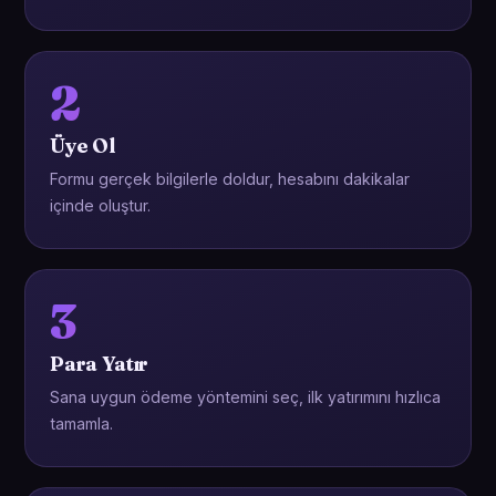
2
Üye Ol
Formu gerçek bilgilerle doldur, hesabını dakikalar
içinde oluştur.
3
Para Yatır
Sana uygun ödeme yöntemini seç, ilk yatırımını hızlıca
tamamla.