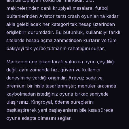
altında toplayan köklü bir markadır. Slot
makinelerinden canlı krupiyeli masalara, futbol
bültenlerinden Aviator tarzı crash oyunlarına kadar
akla gelebilecek her kategori tek hesap üzerinden
erişilebilir durumdadır. Bu bütünlük, kullanıcıyı farklı
sitelerde hesap açma zahmetinden kurtarır ve tüm
bakiyeyi tek yerde tutmanın rahatlığını sunar.
Markanın öne çıkan tarafı yalnızca oyun çeşitliliği
değil; aynı zamanda hız, güven ve kullanıcı
deneyimine verdiği önemdir. Arayüz sade ve
premium bir hisle tasarlanmıştır; menüler arasında
kaybolmadan istediğiniz oyuna birkaç saniyede
ulaşırsınız. Kingroyal, ödeme süreçlerini
basitleştirerek yeni başlayanların bile kısa sürede
oyuna adapte olmasını sağlar.