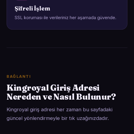
Şifreli İşlem
SSL koruması ile verileriniz her aşamada güvende.
BAĞLANTI
Kingroyal Giriş Adresi
Nereden ve Nasıl Bulunur?
Kingroyal giriş adresi her zaman bu sayfadaki
güncel yönlendirmeyle bir tık uzağınızdadır.