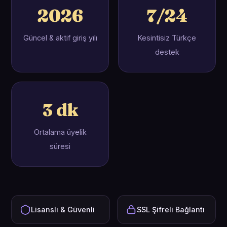
2026
7/24
Güncel & aktif giriş yılı
Kesintisiz Türkçe
destek
3 dk
Ortalama üyelik
süresi
Lisanslı & Güvenli
SSL Şifreli Bağlantı