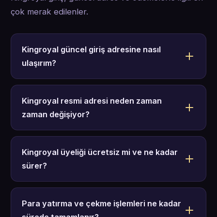
çok merak edilenler.
Kingroyal güncel giriş adresine nasıl
ulaşırım?
Kingroyal resmi adresi neden zaman
zaman değişiyor?
Kingroyal üyeliği ücretsiz mi ve ne kadar
sürer?
Para yatırma ve çekme işlemleri ne kadar