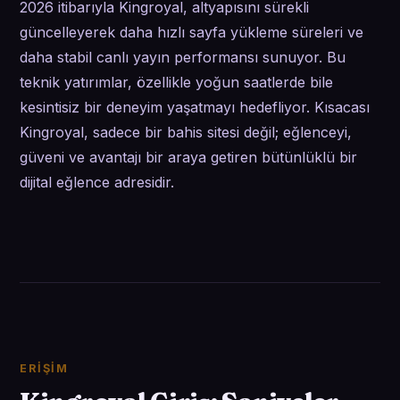
2026 itibarıyla Kingroyal, altyapısını sürekli
güncelleyerek daha hızlı sayfa yükleme süreleri ve
daha stabil canlı yayın performansı sunuyor. Bu
teknik yatırımlar, özellikle yoğun saatlerde bile
kesintisiz bir deneyim yaşatmayı hedefliyor. Kısacası
Kingroyal, sadece bir bahis sitesi değil; eğlenceyi,
güveni ve avantajı bir araya getiren bütünlüklü bir
dijital eğlence adresidir.
ERIŞIM