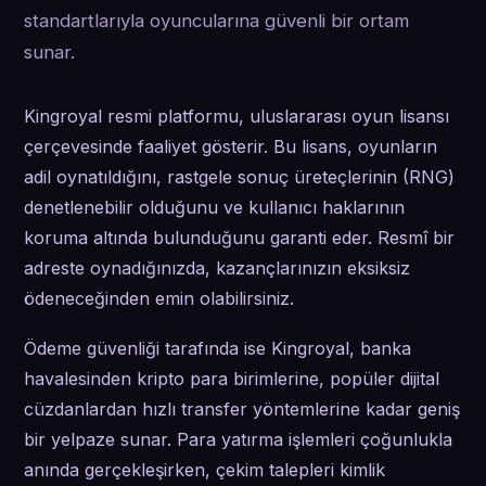
standartlarıyla oyuncularına güvenli bir ortam
sunar.
Kingroyal resmi platformu, uluslararası oyun lisansı
çerçevesinde faaliyet gösterir. Bu lisans, oyunların
adil oynatıldığını, rastgele sonuç üreteçlerinin (RNG)
denetlenebilir olduğunu ve kullanıcı haklarının
koruma altında bulunduğunu garanti eder. Resmî bir
adreste oynadığınızda, kazançlarınızın eksiksiz
ödeneceğinden emin olabilirsiniz.
Ödeme güvenliği tarafında ise Kingroyal, banka
havalesinden kripto para birimlerine, popüler dijital
cüzdanlardan hızlı transfer yöntemlerine kadar geniş
bir yelpaze sunar. Para yatırma işlemleri çoğunlukla
anında gerçekleşirken, çekim talepleri kimlik