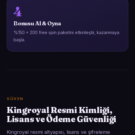
4
Bonusu Al & Oyna
%150 + 200 free spin paketini etkinleştir, kazanmaya
başla.
GÜVEN
Kingroyal Resmi Kimliği,
Lisans ve Ödeme Güvenliği
Kingroyal resmi altyapısı, lisans ve şifreleme