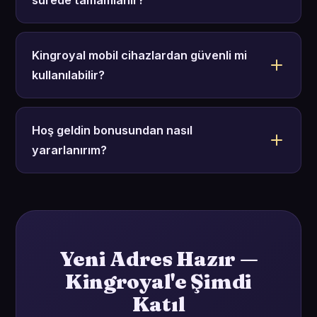
sürede tamamlanır?
Kingroyal mobil cihazlardan güvenli mi
kullanılabilir?
Hoş geldin bonusundan nasıl
yararlanırım?
Yeni Adres Hazır —
Kingroyal'e Şimdi
Katıl